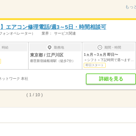
もっ
円】エアコン修理電話/週3～5日・時間相談可
フォンオペレーター）
業界：
サービス関連
時給
勤務地
期間・時間
東京都 / 江戸川区
1ヵ月～3ヵ月 即日〜
＜シフト＞下記時間で選べます・8：00～15...
都営新宿線船堀駅（徒歩7分）
即日スタート
詳細を見る
ネットワーク 本社
( 1 / 10 )