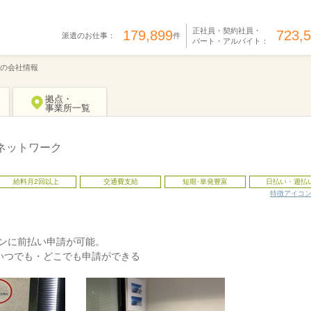
正社員・契約社員・
179,899
723,
派遣のお仕事：
件
パート・アルバイト：
の会社情報
拠点・
事業所一覧
ネットワーク
給料月2回以上
交通費支給
短期･単発豊富
日払い・週払
特徴アイコ
タンに前払い申請が可能。
いつでも・どこでも申請ができる