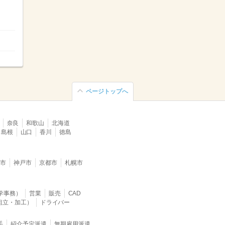
ページトップへ
奈良
和歌山
北海道
島根
山口
香川
徳島
堺市
神戸市
京都市
札幌市
学事務）
営業
販売
CAD
組立・加工）
ドライバー
手
紹介予定派遣
無期雇用派遣