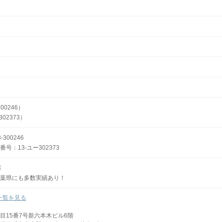
00246）
02373）
300246
：13‐ユー302373
郊
葉県にも多数実績あり！
一覧を見る
目15番7号新六本木ビル6階