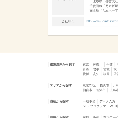
・日比谷線、都営大江
・千代田線「乃木坂駅
・南北線「六本木一丁
会社URL
http://www.jointnetwork
都道府県から探す
東京
神奈川
千葉
青森
岩手
宮城
秋
愛媛
高知
福岡
佐
エリアから探す
東京23区
横浜市
川
仙台市
新潟市
広島
職種から探す
一般事務
データ入力
SE・プログラマ
WE
特徴から探す
短期
単発
在宅ワー