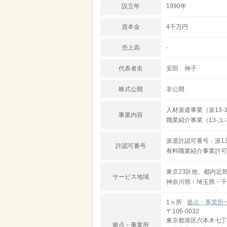
設立年
1990年
資本金
4千万円
売上高
-
代表者名
安田 伸子
株式公開
非公開
人材派遣事業（派13-3
事業内容
職業紹介事業（13-ユ-3
派遣許認可番号：派13‐
許認可番号
有料職業紹介事業許可番号
東京23区他、都内近
サービス地域
神奈川県・埼玉県・千
1ヵ所
拠点・事業所
〒106-0032
東京都港区六本木七丁
拠点・事業所