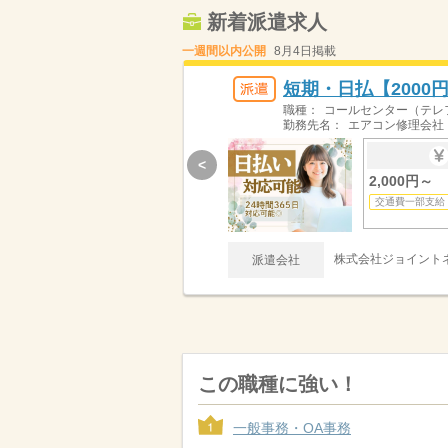
新着派遣求人
一週間以内公開
8月4日掲載
短期・日払【2000
職種：
コールセンター（テレ
勤務先名：
エアコン修理会社
<
2,000円～
交通費一部支給
株式会社ジョイント
派遣会社
この職種に強い！
一般事務・OA事務