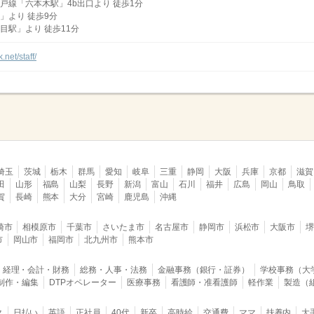
戸線「六本木駅」4b出口より 徒歩1分
」より 徒歩9分
目駅」より 徒歩11分
.net/staff/
埼玉
茨城
栃木
群馬
愛知
岐阜
三重
静岡
大阪
兵庫
京都
滋賀
田
山形
福島
山梨
長野
新潟
富山
石川
福井
広島
岡山
鳥取
賀
長崎
熊本
大分
宮崎
鹿児島
沖縄
崎市
相模原市
千葉市
さいたま市
名古屋市
静岡市
浜松市
大阪市
市
岡山市
福岡市
北九州市
熊本市
経理・会計・財務
総務・人事・法務
金融事務（銀行・証券）
学校事務（大
B制作・編集
DTPオペレーター
医療事務
看護師・准看護師
軽作業
製造（
ク
日払い
英語
正社員
40代
新卒
高時給
交通費
ママ
扶養内
大