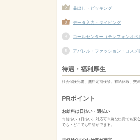
品出し・ピッキング
データ入力・タイピング
コールセンター（テレフォンオペ
アパレル・ファッション・コスメ
待遇・福利厚生
社会保険完備、無料定期検診、有給休暇、交通費
PRポイント
お給料は日払い・週払い
☆前払い（日払い）対応可※急な出費でも安心
でも・どこでも申請ができる。
未経験OKのお仕事が豊富