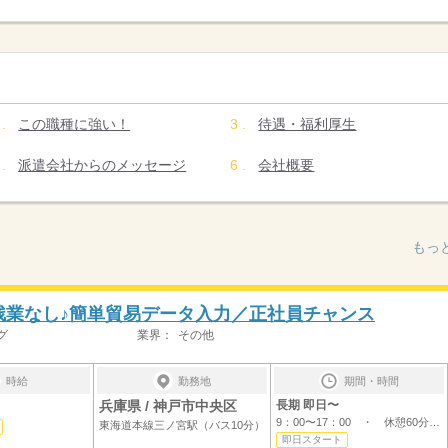
この職種に強い！
待遇・福利厚生
派遣会社からのメッセージ
会社概要
もっ
＊残業なし♪簡単貿易データ入力／正社員チャンス
グ
業界：
その他
時給
勤務地
期間・時間
兵庫県 / 神戸市中央区
長期 即日〜
9：00〜17：00 ・ 休憩60分残業なし！※繁...
東海道本線三ノ宮駅（バス10分）
即日スタート