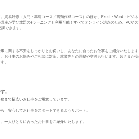
貿易研修（入門・基礎コース／書類作成コース）のほか、Excel・Word・ビジネ
講座が学び放題のeラーニングも利用可能！すべてオンライン講座のため、PCやス
受講できます。
仕事に関する不安をしっかりとお伺いし、あなたに合ったお仕事をご紹介いたします
し、お仕事のお悩みやご相談に対応。就業先との調整や交渉も行います。皆さまが安
ます。
です。
事務まで幅広いお仕事をご用意しています。
がら、安心してお仕事をスタートできるようサポート。
し、一人ひとりに合ったお仕事をご紹介いたします。