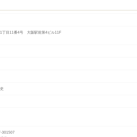
丁目11番4号 大阪駅前第4ビル11F
史
301507