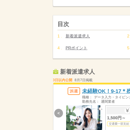
目次
新着派遣求人
PRポイント
新着派遣求人
3日以内公開
8月7日掲載
未経験OK！9-17
職種：
データ入力・タイピン
勤務先名：
通関業者
<
1,500円～
交通費一部支給