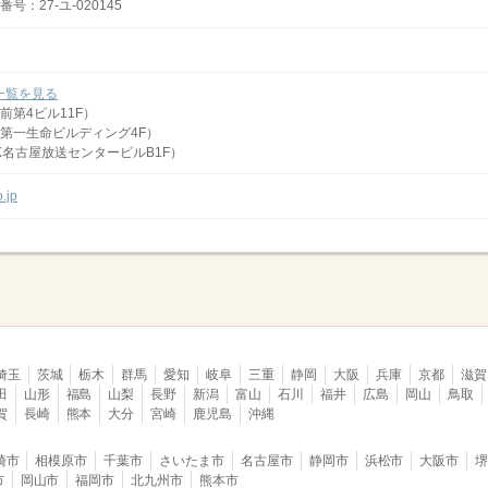
：27-ユ-020145
一覧を見る
前第4ビル11F）
第一生命ビルディング4F）
K名古屋放送センタービルB1F）
o.jp
埼玉
茨城
栃木
群馬
愛知
岐阜
三重
静岡
大阪
兵庫
京都
滋賀
田
山形
福島
山梨
長野
新潟
富山
石川
福井
広島
岡山
鳥取
賀
長崎
熊本
大分
宮崎
鹿児島
沖縄
崎市
相模原市
千葉市
さいたま市
名古屋市
静岡市
浜松市
大阪市
市
岡山市
福岡市
北九州市
熊本市