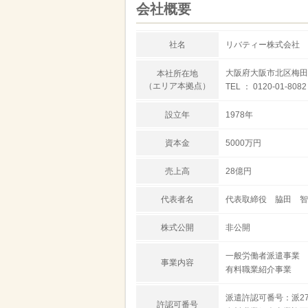
会社概要
社名
リバティー株式会社
大阪府大阪市北区梅田1
本社所在地
（エリア本拠点）
TEL ： 0120-01-8082
設立年
1978年
資本金
5000万円
売上高
28億円
代表者名
代表取締役 脇田 智
株式公開
非公開
一般労働者派遣事業
事業内容
有料職業紹介事業
派遣許認可番号：派27-
許認可番号