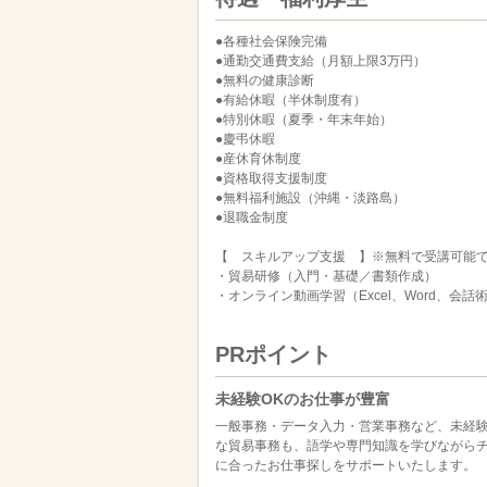
●各種社会保険完備
●通勤交通費支給（月額上限3万円）
●無料の健康診断
●有給休暇（半休制度有）
●特別休暇（夏季・年末年始）
●慶弔休暇
●産休育休制度
●資格取得支援制度
●無料福利施設（沖縄・淡路島）
●退職金制度
【 スキルアップ支援 】※無料で受講可能
・貿易研修（入門・基礎／書類作成）
・オンライン動画学習（Excel、Word、
PRポイント
未経験OKのお仕事が豊富
一般事務・データ入力・営業事務など、未経
な貿易事務も、語学や専門知識を学びながらチ
に合ったお仕事探しをサポートいたします。