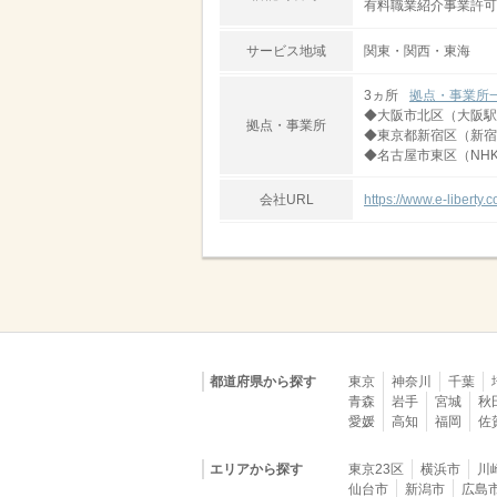
有料職業紹介事業許可番号
サービス地域
関東・関西・東海
3ヵ所
拠点・事業所
◆大阪市北区（大阪駅
拠点・事業所
◆東京都新宿区（新宿
◆名古屋市東区（NH
会社URL
https://www.e-liberty.c
都道府県から探す
東京
神奈川
千葉
青森
岩手
宮城
秋
愛媛
高知
福岡
佐
エリアから探す
東京23区
横浜市
川
仙台市
新潟市
広島