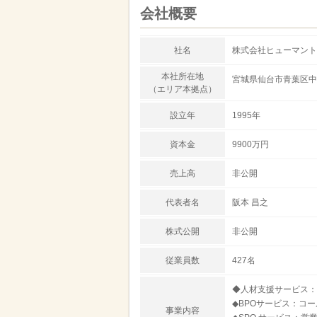
会社概要
社名
株式会社ヒューマント
本社所在地
宮城県仙台市青葉区中央
（エリア本拠点）
設立年
1995年
資本金
9900万円
売上高
非公開
代表者名
阪本 昌之
株式公開
非公開
従業員数
427名
◆人材支援サービス：
◆BPOサービス：コ
事業内容