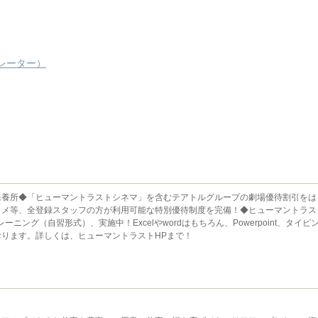
レーター）
保養所◆「ヒューマントラストシネマ」を含むテアトルグループの劇場優待割引をは
タメ等、全登録スタッフの方が利用可能な特別優待制度を完備！◆ヒューマントラス
ング（自習形式）、実施中！Excelやwordはもちろん、Powerpoint、タイピ
ります。詳しくは、ヒューマントラストHPまで！