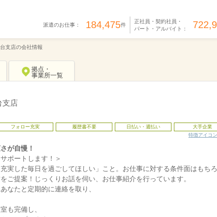
正社員・契約社員・
184,475
722,
派遣のお仕事：
件
パート・アルバイト：
台支店の会社情報
拠点・
事業所一覧
台支店
フォロー充実
履歴書不要
日払い・週払い
大手企業
特徴アイコ
広さが自慢！
をサポートします！＞
も充実した毎日を過ごしてほしい」こと。お仕事に対する条件面はもち
方をご提案！じっくりお話を伺い、お仕事紹介を行っています。
てあなたと定期的に連絡を取り、
談室も完備し、