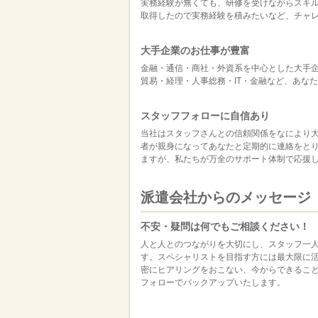
実務経験が無くても、研修を受けながらスキ
取得したので実務経験を積みたいなど、チャ
大手企業のお仕事が豊富
金融・通信・商社・外資系を中心とした大手
貿易・経理・人事総務・IT・金融など、あな
スタッフフォローに自信あり
当社はスタッフさんとの信頼関係をなにより
者が親身になってあなたと定期的に連絡をと
ますが、私たちが万全のサポート体制で応援
派遣会社からのメッセージ
不安・疑問は何でもご相談ください！
人と人とのつながりを大切にし、スタッフ一
す。スペシャリストを目指す方には最大限に
密にヒアリングをおこない、今からできるこ
フォローでバックアップいたします。