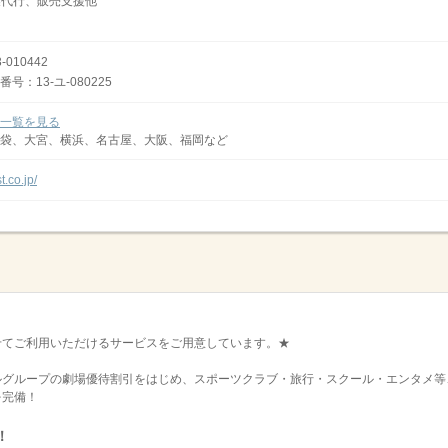
業代行、販売支援他
010442
：13-ユ-080225
一覧を見る
袋、大宮、横浜、名古屋、大阪、福岡など
.co.jp/
せてご利用いただけるサービスをご用意しています。★
ルグループの劇場優待割引をはじめ、スポーツクラブ・旅行・スクール・エンタメ等
を完備！
！