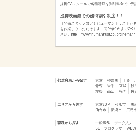
提携OAスクールで各種講座を割引料金でご受
提携映画館での優待割引制度！！
【登録スタッフ限定！ヒューマントラストシネ
をお楽しみいただけます！同伴者1名までOK
さい。http：//www.humantrust.co.jp/cinema/in
都道府県から探す
東京
神奈川
千葉
青森
岩手
宮城
秋
愛媛
高知
福岡
佐
エリアから探す
東京23区
横浜市
川
仙台市
新潟市
広島
職種から探す
一般事務
データ入力
SE・プログラマ
WE