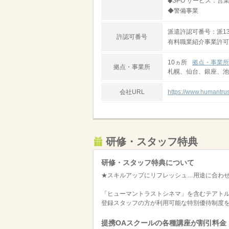
◆SPO サービス：営
◆警備事業
派遣許認可番号：派13-
許認可番号
有料職業紹介事業許可番号
10ヵ所
拠点・事業所
拠点・事業所
札幌、仙台、銀座、池
会社URL
https://www.humantrust
研修・スタッフ特典
研修・スタッフ特典について
★スキルアップにリフレッシュ…用途に合わ
「ヒューマントラストシネマ」を含むテアト
登録スタッフの方が利用可能な特別優待制度
提携OAスクールの各種講座が割引料金