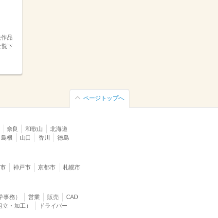
映作品
ご覧下
ページトップへ
奈良
和歌山
北海道
島根
山口
香川
徳島
堺市
神戸市
京都市
札幌市
学事務）
営業
販売
CAD
組立・加工）
ドライバー