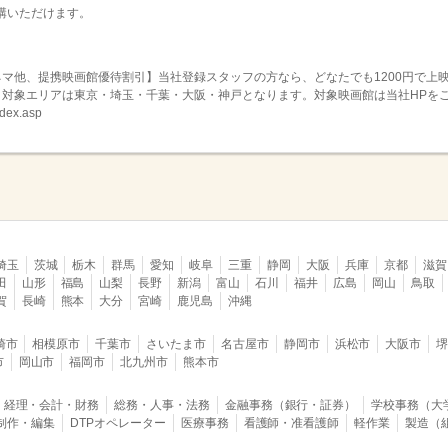
講いただけます。
マ他、提携映画館優待割引】当社登録スタッフの方なら、どなたでも1200円で上
！対象エリアは東京・埼玉・千葉・大阪・神戸となります。対象映画館は当社HPを
dex.asp
埼玉
茨城
栃木
群馬
愛知
岐阜
三重
静岡
大阪
兵庫
京都
滋賀
田
山形
福島
山梨
長野
新潟
富山
石川
福井
広島
岡山
鳥取
賀
長崎
熊本
大分
宮崎
鹿児島
沖縄
崎市
相模原市
千葉市
さいたま市
名古屋市
静岡市
浜松市
大阪市
市
岡山市
福岡市
北九州市
熊本市
経理・会計・財務
総務・人事・法務
金融事務（銀行・証券）
学校事務（大
B制作・編集
DTPオペレーター
医療事務
看護師・准看護師
軽作業
製造（