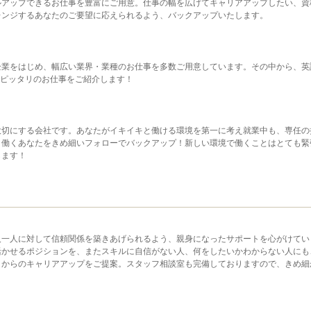
ルアップできるお仕事を豊富にご用意。仕事の幅を広げてキャリアアップしたい、資
レンジするあなたのご要望に応えられるよう、バックアップいたします。
企業をはじめ、幅広い業界・業種のお仕事を多数ご用意しています。その中から、英
たピッタリのお仕事をご紹介します！
大切にする会社です。あなたがイキイキと働ける環境を第一に考え就業中も、専任の
り働くあなたをきめ細いフォローでバックアップ！新しい環境で働くことはとても緊
します！
人一人に対して信頼関係を築きあげられるよう、親身になったサポートを心がけてい
活かせるポジションを、またスキルに自信がない人、何をしたいかわからない人にも
とからのキャリアアップをご提案。スタッフ相談室も完備しておりますので、きめ細