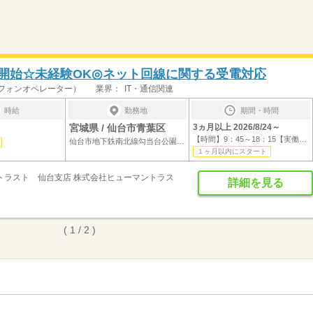
24開始☆未経験OK◎ネット回線に関する受電対応
フォンオペレーター）
業界：
IT・通信関連
時給
勤務地
期間・時間
宮城県 / 仙台市青葉区
3ヵ月以上 2026/8/24～
【時間】9：45～18：15【実働】7.5時間【休...
仙台市地下鉄南北線勾当台公園駅（徒歩2分）
１ヶ月以内にスタート
トラスト 仙台支店 株式会社ヒューマントラス
詳細を見る
( 1 / 2 )