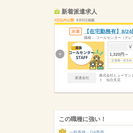
新着派遣求人
3日以内公開
8月6日掲載
【在宅勤務有】8/
職種：
コールセンター（テレ
<
1,320円～
交通費一部支給
株式会社ヒューマン
派遣会社
ト 仙台支店
この職種に強い！
一般事務・OA事務