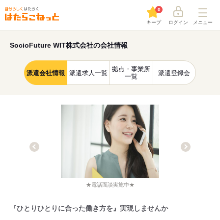
0
キープ
ログイン
メニュー
SocioFuture WIT株式会社の会社情報
拠点・事業所
派遣会社情報
派遣求人一覧
派遣登録会
一覧
★電話面談実施中★
『ひとりひとりに合った働き方を』実現しませんか