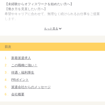
【未経験からオフィスワークを始めたい方へ】
【働き方を見直したい方へ】
希望やキャリアに合わせて、無理なく続けられるお仕事をご提案
します。
【未経験歓迎】
もっと見る
事務・データ入力・カスタマーサポートなど、初めてでも始めや
すいお仕事が中心です。
目次
【安心の環境】
■研修・フォロー体制あり
新着派遣求人
■正社員を目指せる契約社員案件あり
■平日のみ・残業少なめ（月10h以下）多数
この職種に強い！
■職場見学や事前相談も可能で安心
待遇・福利厚生
まずは「気になる」を押すだけでOK。
PRポイント
応募前の情報確認だけでも大歓迎です。
派遣会社からのメッセージ
担当よりご希望条件をお伺いし、あなたに合うお仕事をご紹介し
ます。
会社概要
お気軽にご相談ください。