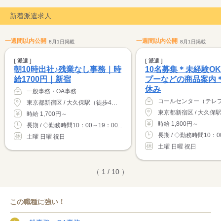
新着派遣求人
一週間以内公開
一週間以内公開
8月1日掲載
8月1日掲載
[ 派遣 ]
[ 派遣 ]
朝10時出社♪残業なし事務｜時
10名募集＊未経験O
給1700円｜新宿
プーなどの商品案内
休み
一般事務・OA事務
東京都新宿区 / 大久保駅（徒歩4分）
時給 1,700円～
時給 1,800円～
長期 / ◇勤務時間10：00～19：00...
長期 / ◇勤務時間10：00~
土曜 日曜 祝日
土曜 日曜 祝日
（ 1 / 10 ）
この職種に強い！