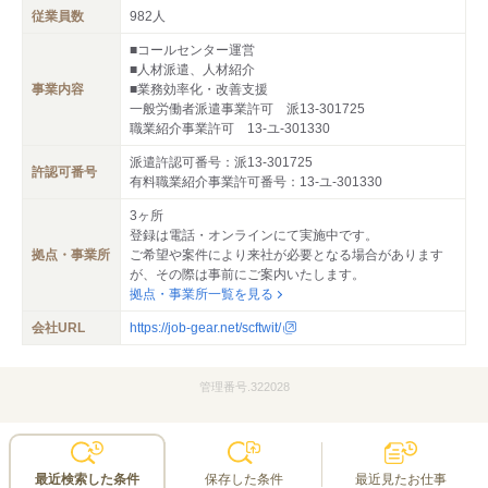
従業員数
982人
■コールセンター運営
■人材派遣、人材紹介
事業内容
■業務効率化・改善支援
一般労働者派遣事業許可 派13-301725
職業紹介事業許可 13-ユ-301330
派遣許認可番号：派13-301725
許認可番号
有料職業紹介事業許可番号：13-ユ-301330
3ヶ所
登録は電話・オンラインにて実施中です。
拠点・事業所
ご希望や案件により来社が必要となる場合があります
が、その際は事前にご案内いたします。
拠点・事業所一覧を見る
会社URL
https://job-gear.net/scftwit/
管理番号.322028
最近検索した条件
保存した条件
最近見たお仕事