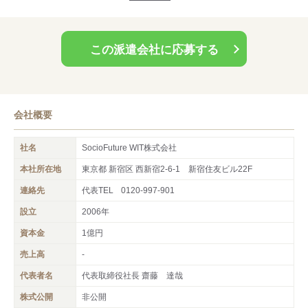
■面談について
・電話が基本
この派遣会社に応募する
・希望によりオンライン面談も可能
・来社が必要な場合は事前にご案内します
まずはお気軽にご相談ください。
会社概要
社名
SocioFuture WIT株式会社
本社所在地
東京都 新宿区 西新宿2-6-1 新宿住友ビル22F
連絡先
代表TEL
0120-997-901
設立
2006年
資本金
1億円
売上高
‐
代表者名
代表取締役社長 齋藤 達哉
株式公開
非公開