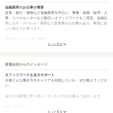
金融業界のお仕事が豊富
証券・銀行・保険など金融業界を中心に、事務・総務・経理・人
事・コールセンターなど幅広いオフィスワークをご用意。金融以
外にもIT・アパレル・美容など多業界のお仕事があり、希望に合
った働き方が選べます。
未経験OKのお仕事が豊富
未経験の方も安心してスタートできるオフィスワークを多数ご紹
もっと見る
介。経験やスキルに合わせてキャリア形成をサポートし、事務職
デビューやキャリアチェンジも応援します。研修・フォロー体制
も充実しています。
派遣会社からのメッセージ
スタッフフォローに自信あり
オフィスワークを全力サポート
派遣スタッフには営業担当が定期面談を実施し、就業後も継続サ
今後どんな働き方やキャリアを目指したいか、ぜひ教えてくださ
ポート。契約社員・社員も含めてキャリアや働き方の相談ができ
い。
る体制を整えています。安心して長く働ける環境づくりを大切に
しています。
あなたの希望に寄り添い、ぴったりのお仕事をご紹介します。
■選べる働き方
派遣・契約・正社員など
もっと見る