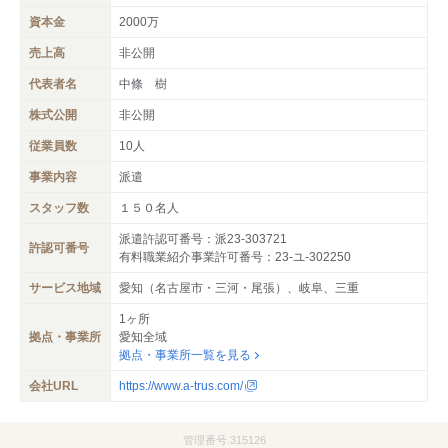
資本金
2000万
売上高
非公開
代表者名
中條 樹
株式公開
非公開
従業員数
10人
事業内容
派遣
スタッフ数
１５０名人
派遣許認可番号：派23-303721
許認可番号
有料職業紹介事業許可番号：23-ユ-302250
サービス地域
愛知（名古屋市・三河・尾張）、岐阜、三重
1ヶ所
拠点・事業所
愛知全域
拠点・事業所一覧を見る
会社URL
https://www.a-trus.com/
管理番号.315126