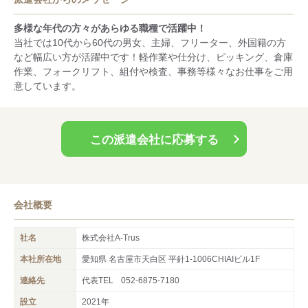
履歴書不要
履歴書不要！！登録面接時は手ぶらでもOK！もちろん私服でも
多様な年代の方々があらゆる職種で活躍中！
OK！！いつでも簡単に登録可能です。WEBや電話での面接も可
当社では10代から60代の男女、主婦、フリーター、外国籍の方
能です。また、就業場所近くでの出張面接も可能ですのでお声が
など幅広い方が活躍中です！軽作業や仕分け、ピッキング、倉庫
けください。
作業、フォークリフト、組付や検査、事務等様々なお仕事をご用
意しています。
この派遣会社に応募する
会社概要
社名
株式会社A-Trus
本社所在地
愛知県 名古屋市天白区 平針1-1006CHIAIビル1F
連絡先
代表TEL
052-6875-7180
設立
2021年