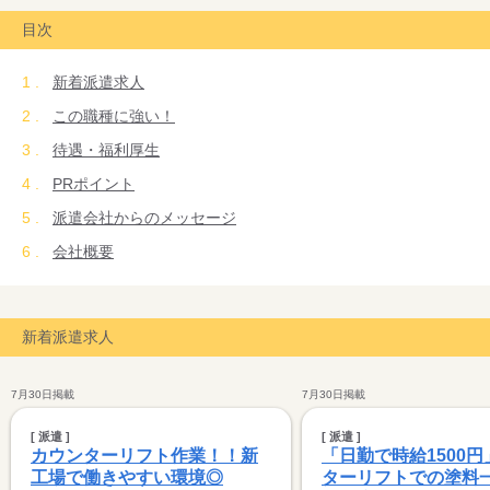
現場での出来事や不安な事など
目次
色々お話し下さいね♪
新着派遣求人
この職種に強い！
待遇・福利厚生
PRポイント
派遣会社からのメッセージ
会社概要
新着派遣求人
7月30日掲載
7月30日掲載
[ 派遣 ]
[ 派遣 ]
カウンターリフト作業！！新
「日勤で時給1500
工場で働きやすい環境◎
ターリフトでの塗料