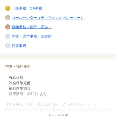
一般事務・OA事務
コールセンター（テレフォンオペレーター）
金融事務（銀行・証券）
学校・大学事務・図書館
営業事務
待遇・福利厚生
・有給休暇
・社会保険完備
・福利厚生施設
・健康診断（年1回）あり
【アルティウスリンクの福利厚生「ALIベネフィット」】
国内約22000軒の宿泊施設が最大90％off！その他海外宿泊、飲食
店、レジャー、スポーツ、ショッピング、育児・介護サービスが
もっと見る