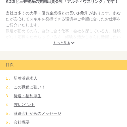
KDDIと三井物産の共同出資会社「アルティウスリンク」です！
当社は多くの大手・優良企業様との長いお取引があります。あな
たが安心してスキルを発揮できる環境やご希望に合ったお仕事を
ご紹介いたします。
派遣が初めての方、自分に合う仕事・会社を探している方、経験
がなく応募をためらっている方、経験を活かしさらに活躍したい
方… みなさん、大歓迎です。最適なお仕事を一緒に探しましょ
もっと見る
う！
目次
新着派遣求人
この職種に強い！
待遇・福利厚生
PRポイント
派遣会社からのメッセージ
会社概要