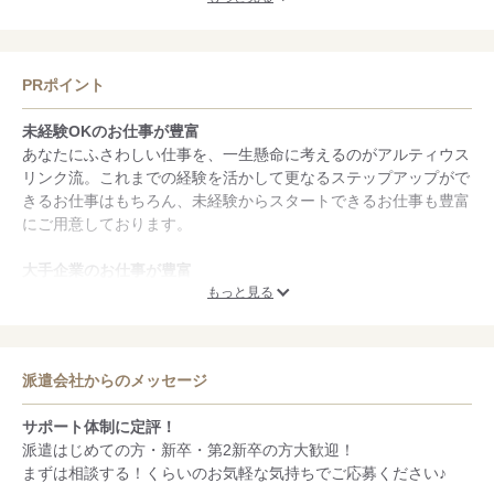
優待価格でご利用いただけます！
PRポイント
未経験OKのお仕事が豊富
あなたにふさわしい仕事を、一生懸命に考えるのがアルティウス
リンク流。これまでの経験を活かして更なるステップアップがで
きるお仕事はもちろん、未経験からスタートできるお仕事も豊富
にご用意しております。
大手企業のお仕事が豊富
大手・有名企業様と長きにわたり、安定した信頼関係を築いてき
もっと見る
ました。困ったときは「アルティウスリンクへ」等、強い絆で結
ばれています。
派遣会社からのメッセージ
スタッフフォローに自信あり
経験豊富な当社のジョブカウンセラーが、あなたにピッタリのお
サポート体制に定評！
仕事探しをサポートいたします。就業後も、専属のフォロー担当
派遣はじめての方・新卒・第2新卒の方大歓迎！
営業がおりますので、安心して働けます。
まずは相談する！くらいのお気軽な気持ちでご応募ください♪