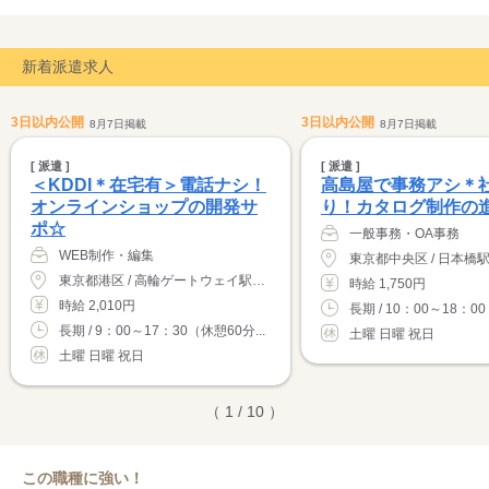
新着派遣求人
3日以内公開
3日以内公開
8月7日掲載
8月7日掲載
[ 派遣 ]
[ 派遣 ]
＜KDDI＊在宅有＞電話ナシ！
高島屋で事務アシ＊
オンラインショップの開発サ
り！カタログ制作の
ポ☆
一般事務・OA事務
WEB制作・編集
東京都港区 / 高輪ゲートウェイ駅（徒歩1分）
時給 1,750円
時給 2,010円
長期 / 10：00～18：00
長期 / 9：00～17：30（休憩60分...
土曜 日曜 祝日
土曜 日曜 祝日
（ 1 / 10 ）
この職種に強い！