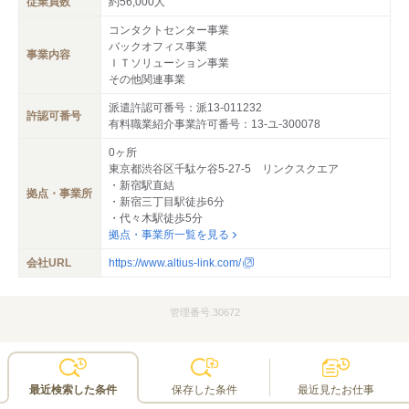
従業員数
約56,000人
コンタクトセンター事業
バックオフィス事業
事業内容
ＩＴソリューション事業
その他関連事業
派遣許認可番号：派13-011232
許認可番号
有料職業紹介事業許可番号：13-ユ-300078
0ヶ所
東京都渋谷区千駄ケ谷5-27-5 リンクスクエア
・新宿駅直結
拠点・事業所
・新宿三丁目駅徒歩6分
・代々木駅徒歩5分
拠点・事業所一覧を見る
会社URL
https://www.altius-link.com/
管理番号.30672
最近検索した条件
保存した条件
最近見たお仕事