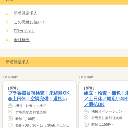
新着派遣求人
この職種に強い！
PRポイント
会社概要
新着派遣求人
2月1日掲載
2月1日掲載
[ 派遣 ]
[ 派遣 ]
プラ容器目視検査！未経験OK
組立・検査・梱包！
◎土日休！空調完備！週払い
／土日休／幅広い年
／週払OK
梱包・仕分け・検品
機械オペレーション
群馬県甘楽郡甘楽町
群馬県甘楽郡甘楽町
時給 1,100円～
時給 1,150円～
長期 / 08：30～17：30etc.※上記...