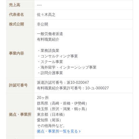
売上高
----
代表者名
佐々木高之
株式公開
非公開
一般労働者派遣
有料職業紹介
・業務請負業
事業内容
・コンサルティング事業
・スクール事業
・海外留学・インターンシップ事業
・訪問介護事業
派遣許認可番号：派10-020047
許認可番号
有料職業紹介事業許可番号：10-ユ-300027
20ヶ所
群馬県（高崎・前橋・伊勢崎）
埼玉県（所沢・鴻巣・鶴ヶ島）
拠点・事業所
東京都（日本橋）
愛知県（尾張）
その他海外など。
拠点・事業所一覧を見る