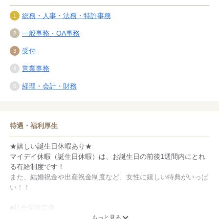
総務・人事・法務・特許事務
一般事務・OA事務
受付
営業事務
経理・会計・財務
待遇・福利厚生
★嬉しい誕生日休暇あり★
マイデイ休暇（誕生日休暇）は、お誕生日の前後1週間内にとれ
る有給制度です！
また、結婚祝金や出産祝金制度など、女性に嬉しい特典がいっぱ
い！！
■社会保険完備
■健康診断
もっと見る