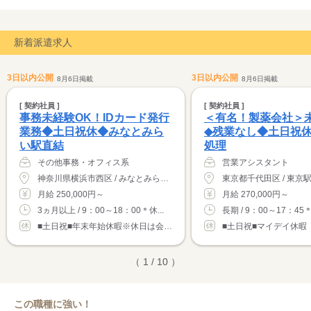
新着派遣求人
3日以内公開
3日以内公開
8月6日掲載
8月6日掲載
[ 契約社員 ]
[ 契約社員 ]
事務未経験OK！IDカード発行
＜有名！製薬会社＞
業務◆土日祝休◆みなとみら
◆残業なし◆土日祝
い駅直結
処理
その他事務・オフィス系
営業アシスタント
神奈川県横浜市西区 / みなとみらい駅（徒歩5分）
月給 250,000円～
月給 270,000円～
3ヵ月以上 / 9：00～18：00＊休...
長期 / 9：00～17：45＊
■土日祝■年末年始休暇※休日は会社カレンダ...
（ 1 / 10 ）
この職種に強い！