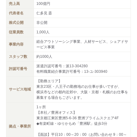
売上高
100億円
代表者名
仁多見 斎
株式公開
非公開
従業員数
1,000人
総合アウトソーシング事業、人材サービス、シェアドサ
事業内容
ービス事業
スタッフ数
約1000人
派遣許認可番号：派13-304280
許認可番号
有料職業紹介事業許可番号：13-ユ-303940
【勤務エリア】
東京23区・八王子の勤務地のお仕事が多いですが、
サービス地域
横浜市などの都内近郊や、大阪・京都・札幌のお仕事を
募集する場合もございます。
1ヶ所
【本社／豊洲オフィス】
東京都江東区豊洲5-6-36 豊洲プライムスクエア4F
◆有楽町線・ゆりかもめ「豊洲駅」徒歩3分
拠点・事業所
【面談】平日10：00～20：00（お問い合わせ 9：00～