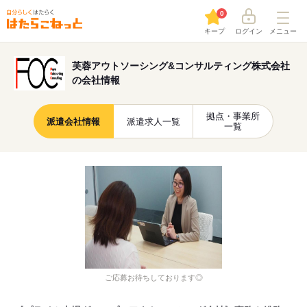
0
キープ
ログイン
メニュー
芙蓉アウトソーシング&コンサルティング株式会社
の会社情報
拠点・事業所
派遣会社情報
派遣求人一覧
一覧
ご応募お待ちしております◎