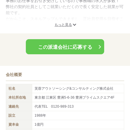
事務のお仕事をお引き受けしているので事務職の求人が多数！
事務職の求人がございます！ご経験やご希望に合わせてご自身に
弊社の契約社員としてご就業いただくので長く安定した就業が可
合う事務のお仕事を見つけやすい会社です！これまでのご経験を
能です。
活かして弊社で新たな事務業務にチャレンジしてみませんか？
だからこそ、スキルアップもできますし、正社員登用を目指すこ
とも可能です！
もっと見る
女性比率が約7割で、仕事と家庭を両立している社員も多数在
籍。
事務職をお探しの方からのご応募をお待ちしております！
この派遣会社に応募する
会社概要
社名
芙蓉アウトソーシング&コンサルティング株式会社
本社所在地
東京都 江東区 豊洲5-6-36 豊洲プライムスクエア4F
連絡先
代表TEL
0120-989-313
設立
1988年
資本金
1億円