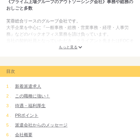
《プライム上場グループのアウトソーシング会社》事務や総務の
おしごと多数
芙蓉総合リースのグループ会社です。
大手企業を中心に『一般事務・総務・営業事務・経理・人事労
務』などのバックオフィス業務を請け負っています。
当社の契約社員となっていただき、クライアント先またはFOCオ
フィス内でご就業いただきます。
もっと見る
フルタイム、週2～4日や時短など様々な働き方が可能です。
基本的には長期のお仕事がメインですが、1～2か月の短期なども
目次
あります。
事務未経験のお仕事や、今までの経験を活かしたキャリアアップ
新着派遣求人
が可能なお仕事もあります。
この職種に強い！
「事務にチャレンジしてみたい！」
待遇・福利厚生
「これからも事務を続けたい！」
「ご出産や職場復帰に合わせて、就業先や働き方を変えたい！」
PRポイント
などのご相談も可能です◎
派遣会社からのメッセージ
会社概要