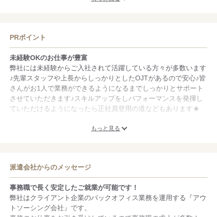
■年末調整
■福利厚生サービス
（無料eラーニング講座、ホテルや旅館などレジャー施設/グルメ/
PRポイント
ショッピング/スポーツジムや習い事/育児・介護のサービスが割
引価格で利用）
未経験OKのお仕事が豊富
■残業代別途全額支給
弊社には未経験からご入社されて活躍している方々が多数います
■通勤交通費全額支給（規定あり）
♪先輩スタッフや上長からしっかりとしたOJTがあるので安心♪皆
■有給休暇
さんがお1人で業務ができるようになるまでしっかりとサポート
■結婚休暇
させていただきます♪スキルアップをしパフォーマンスを発揮し
■忌引休暇
ていただけるようになったら正社員登用の道などもあります★
■マイデイ休暇（誕生日休暇）
■お友達紹介制度
大手企業のお仕事が豊富
もっと見る
■結婚・出産祝金
弊社はプライム市場上場企業である芙蓉総合リースのグループ会
■香典・供花贈呈
社。安定した基盤のうえで、契約社員として長く安定したご就業
■無期雇用契約・正社員登用制度あり
が可能です！クライアントは大手企業ばかりなので、働きやすい
派遣会社からのメッセージ
職場環境でいきいきとお仕事をしていただけます！
事務職で長く安定したご就業が可能です！
取り扱い職種が豊富
弊社はクライアント企業のバックオフィス業務を運用する『アウ
弊社は人事・総務・経理といった管理部門のお仕事や、一般事
トソーシング会社』です。
務・営業事務といったバックオフィス業務のお仕事など、豊富な