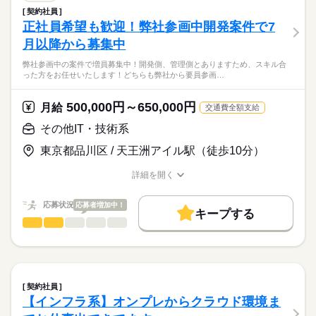
休日・休暇
続きを読む
土日祝休
進やスケジュール作成などを対応
契約社員
IT・通信関連
業界
主に下記のような案件があります！
土日、祝日
正社員希望も歓迎！弊社参画中開発案件で7
働き方・環境
（7/14更新）
上記以外にも複数お仕事あります！気になる方は一度ご応募く
月以降から募集中
応募資格
在宅ワーク
大手企業
社会保険制度
ださい。
通信系組込み装置開発（常駐）
弊社参画中の案件で増員募集中！開発側、管理側とありますため、スキル合
組み込み系経験者
活かせるスキル
→機械メーカー向け産業用イーサネット対応組み込み装置の開
これからスキルアップを目指して行きたい方から
った方をお任せいたします！どちらも弊社から要員参画…
発案件です。
英語力
WEB
プログラム
今まで培ってきた経験を生かして今後も活躍していきたいベテ
外部機器との通信制御を行う組み込みソフトウェアの設計・開
ランの方まで幅広く募集してます！
月給
給与
500,000円～650,000円
発・評価を担当いただきます。
月給
交通費全額支給
>詳しい募集要項をすべて見る
担当機能を主体的に推進しながら、お客様と直接コミュニケー
スキル見合い
弊社のお仕事は金融系が多い為また違ったスキルを身に付けち
続きを読む
その他IT・技術系
ションを取りつつ
ゃえば選べるお仕事の幅も広がります！
仕様検討・要件定義・設計・実装・評価まで一貫して対応いた
東京都品川区 / 天王洲アイル駅（徒歩10分）
お顔合わせについてもwebでも行っております！
応募する
だきます！
長期
期間・時間
お仕事の特徴
詳細を開く
MFP向けWindowsドライバ開発（常駐）
9：00～18：00
職種/応募資格
お仕事の特徴
給与/時間/休日
基本特徴
→オフィス向けMFP向けのWindowsドライバおよびSDカードR/
20代活躍
30代活躍
40代活躍
50代活躍
応募状況
応募者増加中！
Wドライバの開発案件です。
キープする
Windowsドライバ開発、不具合改修、TPMファーム書き換え治
その他IT・技術系
職種
募集条件
休日・休暇
低い
高い
多い年齢層
具作成などを担当し、
弊社参画中の案件で増員募集中！
勤務先公開
大量募集
交通費
履歴書不要
土日祝休み
続きを読む
調査・詳細設計～検査までをご担当いただきます！
開発側、管理側とありますため、スキル合った方をお任せいた
男性
女性
男女の割合
就業時間・曜日
します！
車載メーター開発（常駐）
どちらも弊社から要員参画中のお仕事になります！
土日祝休
→設計～テストをV字モデルで進めていきます！
契約社員
続きを読む
実装よりも、設計・レビュー（お客様と）が多いイメージで
【インフラ系】オンプレからクラウド環境ま
働き方・環境
IT・通信関連
業界
開発側（７月以降で随時募集！）
す！