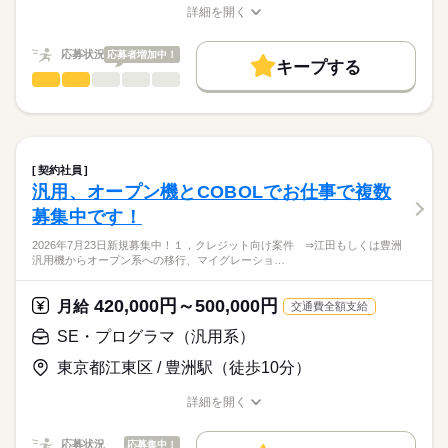
お仕事の特徴
詳細設計からがメインになる予定です
詳細を開く
C言語の経験の他、C++経験もあると尚良いです
9：00～18：00
職種/応募資格
お仕事の特徴
給与/時間/休日
働く人の待遇向上
高収入
応募状況
応募者増加中！
車載機向け組込みソフトウェアの開発支援＠横浜
キープする
車載ECUやメーター関連などの組込みソフトウェア開発支援
その他IT・技術系
職種
基本特徴
休日・休暇
低い
高い
多い年齢層
AUTOSARの経験もあると尚良いです！
弊社要員と一緒にPMOをしてくれる方を募集中！
20代活躍
30代活躍
40代活躍
50代活躍
土日祝休み
続きを読む
デジタルカメラ向けアプリケーション開発＠横浜
男性
女性
男女の割合
募集条件
・損保向けPMO/PMOサポート
C言語もしくはC++での開発経験
メイン作業は要件定義、基本設計、詳細設計、製造、構築、テ
勤務先公開
大量募集
交通費
履歴書不要
UMLやGitなどおの経験があるかた歓迎！
契約社員
スト、運用保守となります
続きを読む
汎用、オープン機とCOBOLでお仕事で複数
就業時間・曜日
IT・通信関連
業界
上記以外にもお仕事複数ございます！
募集中です！
ユーザーとの案件調整や、開発ベンダーに対して、案件対応依
土日祝休
気になる方は、一度ご応募ください！
頼、
応募資格
2026年7月23日新規募集中！１，クレジット向け案件 ⇒江田もしくは豊洲
働き方・環境
設計～開発・テストの成果物の レビュー・検証、進捗管理や ス
汎用機からオープン系への移行、マイグレーショ…
基本設計～本番移行・検証までの一通りの工程の開発経験があ
ケジュール調整等を行います！
在宅ワーク
社会保険制度
服装自由
禁煙・分煙
弊社経由で参画している案件で増員募集中！
る方
・損保企業でのPMOサポート
他社開発会社等との調整の経験のある方
420,000円～500,000円
開発業務はありませんが障害調査や問い合わせ対応により、TS
月給
交通費全額支給
活かせるスキル
・金融系企業でのPMO、PMOサポート
受け身ではなく、自発的に動いて業務ができる方
Oを使用したデータ調査作業はあります！
プログラム
SE・プログラマ（汎用系）
ホスト開発業務（COBOL、JCL）の経験
・金融PJ向けPMO/PMOサポート
東京都江東区 / 豊洲駅（徒歩10分）
お仕事の特徴
システムリスクの管理、調整をするにあたっての各部署とのリ
月給
給与
スク管理や取りまとめ、
働く人の待遇向上
詳細を開く
>詳しい募集要項をすべて見る
会議の予定調整ドキュメントのチェックおよび作成。
職種/応募資格
お仕事の特徴
給与/時間/休日
スキル見合いです！
高収入
一部会議の議事録作成、その他、管理業務全般を対応をお任せ
応募状況
応募集中！