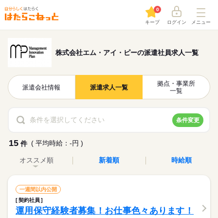
0
キープ
ログイン
メニュー
株式会社エム・アイ・ピーの派遣社員求人一覧
拠点・事業所
派遣会社情報
派遣求人一覧
一覧
条件を選択してください
条件変更
15
( 平均時給：-円 )
件
オススメ順
新着順
時給順
一週間以内公開
契約社員
運用保守経験者募集！お仕事色々あります！