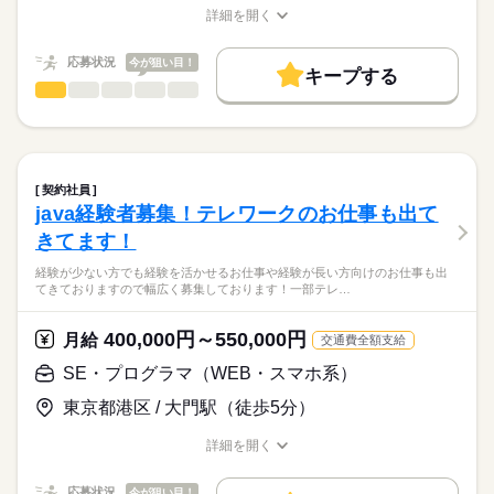
ご担当いただきます。
詳細を開く
お仕事の特徴
応募する
顧客に向けてルーティング設定の仕様調整、
職種/応募資格
お仕事の特徴
給与/時間/休日
長期
期間・時間
運用設計、工数管理などをお願いする予定です。
基本特徴
応募状況
今が狙い目！
機器としてはCisco,Juniper系が複数ございます。
9：00～18：00
キープする
20代活躍
30代活躍
40代活躍
50代活躍
SE・プログラマ（オープン系）
職種
低い
高い
多い年齢層
・某省庁様向けネットワークシステム（GSS）の設計・構築支
募集条件
itの経験が少ない方でも経験を活かせるお仕事や経験が長い方向
援（大手町）
休日・休暇
けのお仕事も出てきておりますので幅広く募集しております！
勤務先公開
大量募集
交通費
履歴書不要
続きを読む
無線LAN環境における認証基盤（802.1X / EAP）、NAC、証明
男性
女性
男女の割合
土日祝休み
書（PKI）を中心とした
就業時間・曜日
一部テレワークのお仕事もございます！
設計・構築を担当。
契約社員
続きを読む
土日祝休
Cisco機器を用いたネットワーク認証・制御の設計構築を行う。
java経験者募集！テレワークのお仕事も出て
IT・通信関連
業界
主に下記のような案件があります！
働き方・環境
きてます！
（7/21更新）
もちろん上記お仕事以外にも記載できないお仕事もありますの
応募資格
在宅ワーク
社会保険制度
服装自由
禁煙・分煙
でご応募お待ちしております！
経験が少ない方でも経験を活かせるお仕事や経験が長い方向けのお仕事も出
Webシステム結合テスト推進・品質向上エンジニアの募集（出
てきておりますので幅広く募集しております！一部テレ…
テスト系経験者
社とテレワーク併用）
これからスキルアップを目指して行きたい方から
→下記業務をお任せします！
今まで培ってきた経験を生かして今後も活躍していきたいベテ
400,000円～550,000円
・結合テストの実施（設計書およびテスト仕様書をもとに、デ
月給
交通費全額支給
ランの方まで幅広く募集してます！
月給
給与
ータ投入～システム操作～結果検証までを一人称で実施）
>詳しい募集要項をすべて見る
SE・プログラマ（WEB・スマホ系）
・不具合発生時の一次切り分け（プログラム起因かデータ不備
スキル見合い
弊社のお仕事は金融系が多い為また違ったスキルを身に付けち
続きを読む
かの判断および関係者と連携した対応推進）
東京都港区 / 大門駅（徒歩5分）
ゃえば選べるお仕事の幅も広がります！
※プログラム改修は専任要員が対応予定。
お顔合わせについてもwebでも行っております！
応募する
詳細を開く
長期
期間・時間
お仕事の特徴
・品質対策に伴う追加テストの準備と実施（結合テストで発覚
職種/応募資格
お仕事の特徴
給与/時間/休日
した課題に応じた追加テストの準備・実施）
9：00～18：00
基本特徴
応募状況
今が狙い目！