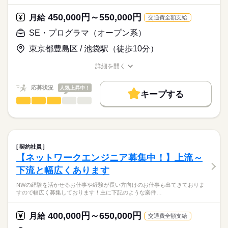
今まで培ってきた経験を生かして今後も活躍していきたいベテ
ェルスクリプト）
ランの方まで幅広く募集してます！
月給
給与
450,000円～550,000円
・AWS構築（要件定義・インフラ設計・ネットワーク設計・構
月給
交通費全額支給
>詳しい募集要項をすべて見る
築・保守）
スキル見合い
お顔合わせについてもwebでも行っております！
SE・プログラマ（オープン系）
・AWS運用（要件定義・運用設計・構築・保守）
・顧客対応（AWS構築や運用についてのアドバイスや留意点を
東京都豊島区 / 池袋駅（徒歩10分）
応募する
伝え、課題・問題解決策を提示）
長期
期間・時間
お仕事の特徴
詳細を開く
9：00～18：00
職種/応募資格
お仕事の特徴
給与/時間/休日
基本特徴
社団法人/インフラ運用・保守業務（基本常駐）
20代活躍
30代活躍
40代活躍
50代活躍
応募状況
人気上昇中！
→社団法人様向けのインフラ基盤における運用・保守業務全般
キープする
をご担当いただきます。
SE・プログラマ（オープン系）
職種
募集条件
休日・休暇
低い
高い
多い年齢層
日常的な問い合わせ対応から、障害・インシデント発生時の原
Shellのお仕事ご紹介です！
勤務先公開
大量募集
交通費
履歴書不要
土日祝休み
続きを読む
因調査・対応、必要に応じたシステム追加開発まで幅広くご対
50代～60代も活躍中！
応いただきます！
男性
女性
男女の割合
就業時間・曜日
・小売り向け基幹システムバッチ開発支援（池袋/リモート有）
土日祝休
もちろん上記お仕事以外にも記載できないお仕事もありますの
契約社員
基本はベースのPKGがある開発なので大規模な開発はなく、
続きを読む
でご応募お待ちしております！
【ネットワークエンジニア募集中！】上流～
働き方・環境
IT・通信関連
業界
導入後のテストとそこからでてきた修正部分をバグ修正や改修
下流と幅広くあります
するのがメインで担当
服装自由
禁煙・分煙
主にSQLとShell（Bash）用いたバッチの設計開発、改修になり
応募資格
NWの経験を活かせるお仕事や経験が長い方向けのお仕事も出てきておりま
ます。
すので幅広く募集しております！主に下記のような案件…
各種Shellの開発経験者（何かしらで可）
一部PHPも有り
Linux環境でのShellの経験者募集中！
運用保守関連での経験者も歓迎！
50代～60代も活躍中です！
400,000円～650,000円
その他にもShell関連のお仕事複数ございます！
月給
交通費全額支給
B-shell,C-Shell,PowerShellなど複数ございます！