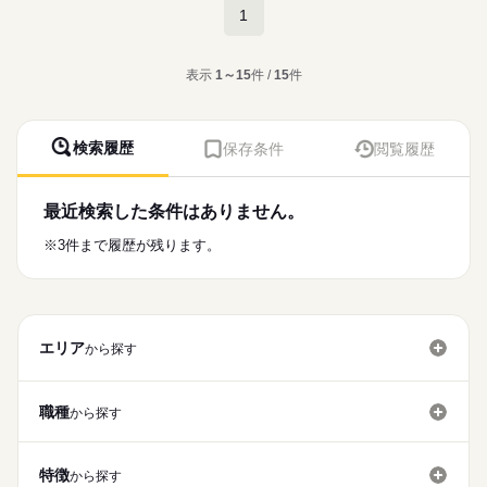
勤務先公開
大量募集
交通費
履歴書不要
1
続きを読む
一部テレワークのお仕事もございます！
続きを読む
就業時間・曜日
IT・通信関連
業界
主に下記のような案件があります！
休日・休暇
土日祝休
表示
1～15
件 /
15
件
（7/10更新）
土日、祝日
応募資格
働き方・環境
医療機関向けアプリケーションの保守・機能追加開発
在宅ワーク
大手企業
社会保険制度
VB.NET経験者
（基本常駐）
検索履歴
保存条件
閲覧履歴
これからスキルアップを目指して行きたい方から
→下記業務をお任せします！
今まで培ってきた経験を生かして今後も活躍していきたいベテ
・キャッシュレスレジシステムにおける、Windowsアプリケー
ランの方まで幅広く募集してます！
月給
給与
ションの保守、機能追加開発
>詳しい募集要項をすべて見る
最近検索した条件はありません。
・APIを使用した外部との連携
スキル見合い
弊社のお仕事は金融系が多い為また違ったスキルを身に付けち
続きを読む
※AIはClaudeを使用可能です
※3件まで履歴が残ります。
ゃえば選べるお仕事の幅も広がります！
お顔合わせについてもwebでも行っております！
応募する
システム運用保守業務（神奈川県内常駐）
長期
期間・時間
お仕事の特徴
→下記業務をお任せします！
・お客様OAサポート業務（PCの初期セットアップ、グループ内
9：00～18：00
基本特徴
専用ソフトのインストール、製造現場（工場）のPCに対するプ
エリア
20代活躍
30代活躍
40代活躍
50代活躍
から探す
リンタ設定などの一般的なOS/ハードウェア対応）
（近隣顧客常駐あり。時間は日により変動）
募集条件
休日・休暇
・システム再構築に向けた現状調査、設計、開発業務
勤務先公開
大量募集
交通費
履歴書不要
土日祝休み
職種
続きを読む
から探す
・プロジェクトの詳細設計以降の開発業務（自社開発FWを使
用）
就業時間・曜日
※保守をメインとしつつ、保守の依頼がない空き時間にプロジ
土日祝休
ェクト側の開発・設計に参画
特徴
から探す