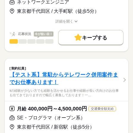
ネットワークエンジニア
月給
給与
・共同システムにおける共通基盤維持（品川/常駐）
>詳しい募集要項をすべて見る
仕様書の作成経験
スキル見合い
東京都千代田区 / 大手町駅（徒歩5分）
お仕事の特徴
Linux操作及びWindows操作が可能な方
シェルやバッチファイルのコーディング経験
働く人の待遇向上
詳細を開く
応募する
OS、MWの設計、構築、試験経験
職種/応募資格
お仕事の特徴
給与/時間/休日
長期
期間・時間
高収入
応募状況
今が狙い目！
・証券システムの開発支援（茅場町/常駐）
9：00～18：00
キープする
基本特徴
Linux環境でのPowerShellの開発～テストを担当
ネットワークエンジニア
職種
低い
高い
多い年齢層
20代活躍
30代活躍
40代活躍
50代活躍
続きを読む
NWの経験を活かせるお仕事や経験が長い方向けのお仕事も出て
・消費者金融向けシステムマイグレーション対応
休日・休暇
募集条件
きておりますので幅広く募集しております！
C-Shell、Windowsバッチでの作業対応
男性
女性
男女の割合
土日祝休み
勤務先公開
交通費
履歴書不要
主に下記のような案件があります！
・基盤EOS案件支援（中野/リモート併用）
契約社員
就業時間・曜日
続きを読む
主にバッチ処理の設計、テスト、JOB作成などの対応
【テスト系】常駐からテレワーク併用案件ま
IT・通信関連
業界
（7/23更新）
土日祝休
他、Shellでのエラー解析など
でお仕事あります！
働き方・環境
・大手小売グループ向けネットワークインフラ運用業務支援
応募資格
...etc
itの経験が少ない方でも経験を活かせるお仕事や経験が長い方向けのお仕事
（海浜幕張/リモート有）
在宅ワーク
社会保険制度
禁煙・分煙
も出てきておりますので幅広く募集しております！一…
何かしらのNW業務の経験（上流、設計構築、運用保守など）
お客様からのネットワーク新設・変更要件（店舗及び事務所の
もちろん上記お仕事以外にも記載できないお仕事もありますの
NWエンジニアとして要件定義～設計、導入、導入後の技術的サ
NW製品（Ciscoなど）の経験者歓迎！
ネットワーク環境
でご応募お待ちしております！
ポートまで幅広くお仕事ありますので、
400,000円～4,500,000円
新設、変更等）を内容確認し、技術要件に整理
月給
交通費全額支給
スキルに合ったお仕事ご紹介します
SE・プログラマ（オープン系）
月給
給与
・デジタルサービス会社 グループ全体の運用基盤の保守運用
>詳しい募集要項をすべて見る
気になる方は、一度ご応募だけでもお待ちしてます！！
業務全般（基本リモート）
スキル見合い
東京都千代田区 / 新宿駅（徒歩5分）
運用基盤運用（FW、BGP、OSPF、VPN）における上流工程を