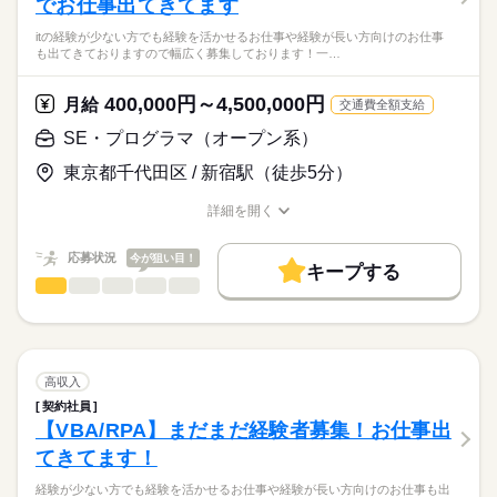
でお仕事出てきてます
管理システムの更改支援として、
服装自由
禁煙・分煙
バックシステムのインターフェイス機能の作成として、
応募資格
もちろん上記お仕事以外にも記載できないお仕事もありますの
itの経験が少ない方でも経験を活かせるお仕事や経験が長い方向けのお仕事
要件定義からリリースまでを対応して頂く予定です！
でご応募お待ちしております！
も出てきておりますので幅広く募集しております！一…
VB.netでの開発経験
VB.net、OracleやShellの経験があれば可！
弊社経由で参画している案件で増員募集中！
OracleやShellの経験
VB.net、OracleやShellでバックのインターフェイス作成機能の
400,000円～4,500,000円
基本常駐ですが、ある程度任せらるようになったらリモートも
月給
交通費全額支給
開発支援
可
先行して7月、8月と随時募集中です！！
SE・プログラマ（オープン系）
月給
給与
>詳しい募集要項をすべて見る
上記以外にも複数お仕事ございますため、気になる方は一度ご
スキル見合いです！
東京都千代田区 / 新宿駅（徒歩5分）
応募くださいませ！！
お仕事の特徴
詳細を開く
応募する
職種/応募資格
お仕事の特徴
給与/時間/休日
働く人の待遇向上
長期
期間・時間
高収入
応募状況
今が狙い目！
9：00‐18：00
キープする
SE・プログラマ（オープン系）
職種
基本特徴
低い
高い
多い年齢層
itの経験が少ない方でも経験を活かせるお仕事や経験が長い方向
20代活躍
30代活躍
40代活躍
続きを読む
休日・休暇
けのお仕事も出てきておりますので幅広く募集しております！
男性
女性
男女の割合
募集条件
土日、祝日
一部テレワークのお仕事もございます！
勤務先公開
交通費
履歴書不要
高収入
主に下記のような案件があります！
続きを読む
契約社員
就業時間・曜日
IT・通信関連
業界
（7/14更新）
【VBA/RPA】まだまだ経験者募集！お仕事出
土日祝休
てきてます！
システム基盤の保守・管理・運用改善（出社とテレワーク併
応募資格
働き方・環境
用）
経験が少ない方でも経験を活かせるお仕事や経験が長い方向けのお仕事も出
インフラ経験者
→下記業務をお任せします！