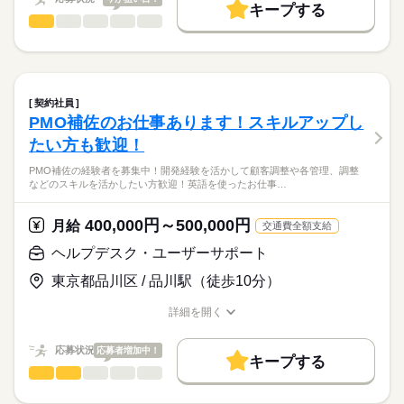
・結合テスト開始前の品質向上を目的として、単体テスト完了
キープする
20代活躍
30代活躍
40代活躍
50代活躍
後の成果物について受入検証（レビュー・動作確認）を実施で
SE・プログラマ（WEB・スマホ系）
職種
低い
高い
多い年齢層
きる方であれば、さらに歓迎
募集条件
休日・休暇
経験が少ない方でも経験を活かせるお仕事や経験が長い方向け
のお仕事も出てきておりますので幅広く募集しております！
勤務先公開
大量募集
交通費
履歴書不要
土日祝休み
続きを読む
ITデリバリー環境統合PJにおけるオープン系システム開発支援
男性
女性
男女の割合
（出社）
就業時間・曜日
一部テレワークのお仕事もございます！
→テスター兼テスト計画などを担当して頂きます！
契約社員
続きを読む
土日祝休
...etc
PMO補佐のお仕事あります！スキルアップし
IT・通信関連
業界
主に下記のような案件があります！
働き方・環境
たい方も歓迎！
（7/29更新）
もちろん上記お仕事以外にも記載できないお仕事もありますの
応募資格
服装自由
禁煙・分煙
でご応募お待ちしております！
PMO補佐の経験者を募集中！開発経験を活かして顧客調整や各管理、調整
大手顧客向けのパッケージ保守開発及び新規導入プロジェクト
などのスキルを活かしたい方歓迎！英語を使ったお仕事…
java経験者
（出社とテレワーク併用）
これからスキルアップを目指して行きたい方から
→下記業務をお任せします！
今まで培ってきた経験を生かして今後も活躍していきたいベテ
400,000円～500,000円
・VB/Javaを用いたシステムの保守開発
月給
交通費全額支給
ランの方まで幅広く募集してます！
月給
給与
・追加機能のリクエストに応じた開発対応
>詳しい募集要項をすべて見る
ヘルプデスク・ユーザーサポート
・新規システム導入に伴う開発・移行作業など
スキル見合い
お顔合わせについてもwebでも行っております！
東京都品川区 / 品川駅（徒歩10分）
物流系Webサービスの新規機能開発でのフルスタックエンジニ
応募する
ア募集（出社とテレワーク併用）
詳細を開く
長期
期間・時間
お仕事の特徴
→下記業務をお任せします！
職種/応募資格
お仕事の特徴
給与/時間/休日
・要件定義～実装～運用まで一貫した開発対応
9：00～18：00
基本特徴
応募状況
応募者増加中！
・SPAでの新規画面開発
キープする
20代活躍
30代活躍
40代活躍
50代活躍
・フロント、バックエンドのフルスタック開発
ヘルプデスク・ユーザーサポート
職種
低い
高い
多い年齢層
募集条件
休日・休暇
PMO補佐の経験者を募集中！
航空系販売予約システム品質強化（出社とテレワーク併用）