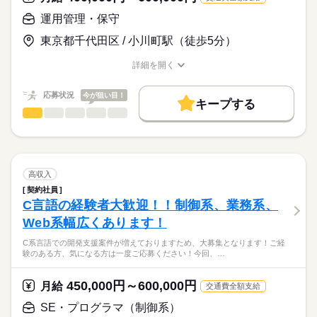
ランの方まで幅広く募集してます！
月給
給与
・仕様確認／調整
>詳しい募集要項をすべて見る
運用管理・保守
・その他付随する開発・保守作業
スキル見合いのためご相談ください
弊社のお仕事は金融系が多い為また違ったスキルを身に付けち
続きを読む
東京都千代田区 / 小川町駅（徒歩5分）
ゃえば選べるお仕事の幅も広がります！
ITデリバリー環境統合PJにおけるオープン系システム開発支援
お顔合わせについてもwebでも行っております！
応募する
（出社とテレワーク併用）
詳細を開く
長期
期間・時間
お仕事の特徴
→保険業向けITデリバリー基盤の統合/効率化プロジェクトに参
職種/応募資格
お仕事の特徴
給与/時間/休日
画し、
9：00～18：00
働く人の待遇向上
応募状況
今が狙い目！
オープン系システムにおける設計、開発、テストまでの一連の
キープする
高収入
開発業務を担当いただきます。
運用管理・保守
職種
低い
高い
多い年齢層
Excel VBA開発とテストを担当して頂きます！
基本特徴
休日・休暇
サーバー系の経験を活かせるお仕事等幅広く募集しておりま
す！
20代活躍
30代活躍
40代活躍
50代活躍
土日祝休み
続きを読む
保険会社向けETL＆ツール開発業務（基本常駐）
男性
女性
男女の割合
→下記業務をお任せします！
募集条件
一部テレワークのお仕事もございます！
・データ抽出、加工、データ管理
高収入
続きを読む
勤務先公開
大量募集
交通費
履歴書不要
・分析レポート作成
契約社員
IT・通信関連
業界
主に下記のような案件があります！
・ツール作成
C言語の経験者大歓迎！！制御系、業務系、
就業時間・曜日
（7/23更新）
Web系幅広くあります！
応募資格
土日祝休
もちろん上記お仕事以外にも記載できないお仕事もありますの
社団法人向けインフラ構築業務（小川町/常駐）
でご応募お待ちしております
C系言語での開発支援案件が増えておりますため、大募集となります！ご経
インフラ、サーバー経験者
働き方・環境
オンプレサーバーをクラウド（OCI：Oracle Cloud Infrastructur
これからスキルアップを目指して行きたい方から
験のある方、気になる方は一度ご応募ください！今回、…
設計、構築、運用保守いずれかあれば可です！
e）に集約をするにあたって
服装自由
禁煙・分煙
今まで培ってきた経験を生かして今後も活躍していきたいベテ
上流経験者も歓迎！（案件管理や顧客折衝、テスト検証など）
クラウド環境やOCI環境の設計構築業務を担当していただきま
ランの方まで幅広く募集してます！
450,000円～600,000円
す！
月給
交通費全額支給
（要件定義～総合試験・移行試験までの全作業を実施）
弊社のお仕事は金融系が多い為また違ったスキルを身に付けち
続きを読む
SE・プログラマ（制御系）
月給
給与
>詳しい募集要項をすべて見る