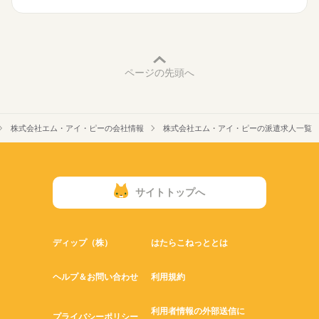
働き方・環境
もちろん上記お仕事以外にも記載できないお仕事もありますの
服装自由
禁煙・分煙
でご応募お待ちしております！
ページの先頭へ
株式会社エム・アイ・ピーの会社情報
株式会社エム・アイ・ピーの派遣求人一覧
サイトトップへ
ディップ（株）
はたらこねっととは
ヘルプ＆お問い合わせ
利用規約
利用者情報の外部送信に
プライバシーポリシー