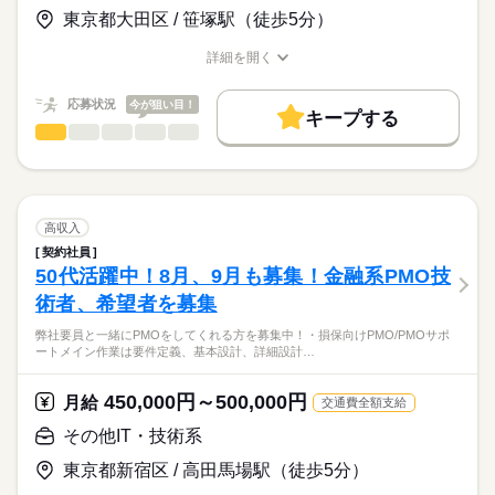
ゃえば選べるお仕事の幅も広がります！
オンプレ環境からAWSへのクラウドリフト支援（豊洲/常駐）
スキル見合い
東京都大田区 / 笹塚駅（徒歩5分）
お顔合わせについてもwebでも行っております！
Linux環境からAWSへの移行として、設計以降からを対応してい
お仕事の特徴
ただきます！
詳細を開く
応募する
職種/応募資格
お仕事の特徴
給与/時間/休日
基本特徴
長期
期間・時間
官公庁システム開発のAWSの設計、構築支援（桜木町/リモート
20代活躍
30代活躍
40代活躍
50代活躍
応募状況
今が狙い目！
併用）
9：00～18：00
キープする
→主にAWS設計、構築から運用保守まで対応していただきま
SE・プログラマ（制御系）
職種
募集条件
低い
高い
多い年齢層
す！
C系言語での開発支援案件が増えておりますため、大募集となり
勤務先公開
大量募集
交通費
履歴書不要
続きを読む
休日・休暇
ます！
もちろん上記お仕事以外にも記載できないお仕事もありますの
男性
女性
男女の割合
就業時間・曜日
ご経験のある方、気になる方は一度ご応募ください！
土日祝休み
でご応募お待ちしております！
土日祝休
高収入
今回、神奈川方面のお仕事が多くございますため、
続きを読む
契約社員
働き方・環境
IT・通信関連
業界
神奈川方面へお住まいの方、おすすめです！
50代活躍中！8月、9月も募集！金融系PMO技
服装自由
禁煙・分煙
術者、希望者を募集
下記、案件の一覧です。
応募資格
・官公庁向けシステムの開発支援＠京急蒲田
弊社要員と一緒にPMOをしてくれる方を募集中！・損保向けPMO/PMOサポ
C系言語での開発経験（組込、業務系、Web系問わず歓迎！）
開発環境はC++、Pro＊Cになります
これからスキルアップを目指して行きたい方から
ートメイン作業は要件定義、基本設計、詳細設計…
Linux 環境での経験があると良いです
今まで培ってきた経験を生かして今後も活躍していきたいベテ
ランの方まで幅広く募集してます！
月給
給与
450,000円～500,000円
・住宅ローン関連の開発支援＠四ツ谷
月給
交通費全額支給
>詳しい募集要項をすべて見る
現行システムの調査から開発を行っていただきます
スキル見合い
お顔合わせについてもwebでも行っております！
その他IT・技術系
・組込み開発支援＠川崎
東京都新宿区 / 高田馬場駅（徒歩5分）
応募する
自動改札機の組込み開発支援として、基本設計以降を対応
長期
期間・時間