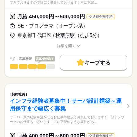
在宅ワーク
大手企業
社会保険制度
これからスキルアップを目指して行きたい方から
てきておりますので幅広く募集しております！主に下記…
・定常運用業務、システムリソース監視・管理、障害等の緊急
今まで培ってきた経験を生かして今後も活躍していきたいベテ
対応時の調査・対応等
活かせるスキル
ランの方まで幅広く募集してます！
月給
給与
450,000円～500,000円
※非営業時間のアラートコールの対応もあり（頻度は少ない）
月給
交通費全額支給
>詳しい募集要項をすべて見る
WEB
プログラム
スキル見合い
弊社のお仕事は金融系が多い為また違ったスキルを身に付けち
続きを読む
SE・プログラマ（オープン系）
ゃえば選べるお仕事の幅も広がります！
・ITサービスデスクからエスカレーションされた作業依頼対応お
東京都千代田区 / 秋葉原駅（徒歩5分）
お顔合わせについてもwebでも行っております！
応募する
よび調査対応
長期
期間・時間
お仕事の特徴
・作業依頼等から発生する各種メンテナンス作業
詳細を開く
・システム基盤運用に関する定期報告
9：00～18：00
職種/応募資格
お仕事の特徴
給与/時間/休日
基本特徴
20代活躍
30代活躍
40代活躍
50代活躍
応募状況
応募者続出！
インフラ基盤更改支援（基本テレワーク）
キープする
→下記業務をお任せします！
SE・プログラマ（オープン系）
職種
募集条件
休日・休暇
低い
高い
多い年齢層
・クラウド基盤更改に伴うサーバ移行対応
経験が少ない方でも経験を活かせるお仕事や経験が長い方向け
勤務先公開
大量募集
交通費
履歴書不要
土日祝休み
続きを読む
・Linux／Windowsサーバの設計、構築
のお仕事も出てきておりますので幅広く募集しております！
・ミドルウェアの導入、設定
男性
女性
男女の割合
就業時間・曜日
・クラスタ構成およびバックアップ環境の構築
主に下記のような案件があります！
土日祝休
・ネットワーク、セキュリティ製品の設定対応
契約社員
（7/27更新）
続きを読む
・各種試験、運用手順書作成
インフラ経験者募集中！サーバ設計構築～運
働き方・環境
IT・通信関連
業界
・移行作業およびリリース支援
用保守まで幅広く募集
損保向け VBA開発支援（基本常駐）
服装自由
禁煙・分煙
→下記業務をお任せします！
応募資格
もちろん上記お仕事以外にも記載できないお仕事もありますの
サーバー系の経験を活かせるお仕事等幅広く募集しております！一部テレワ
・ビジネス部門社員が使用する Webアプリケーションを起動
でご応募お待ちしております！
ークのお仕事もございます！主に下記のような案件があ…
VBA/RPA経験者
し、入力補助を行う
これからスキルアップを目指して行きたい方から
VBAツールの開発
今まで培ってきた経験を生かして今後も活躍していきたいベテ
400,000円～600,000円
・既存ツールの改修／機能追加
月給
交通費全額支給