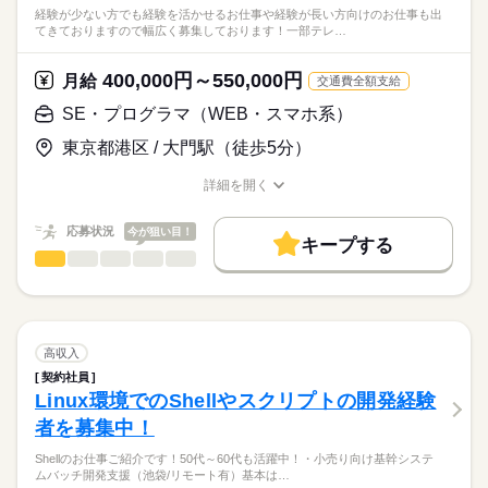
経験が少ない方でも経験を活かせるお仕事や経験が長い方向けのお仕事も出
てきておりますので幅広く募集しております！一部テレ…
400,000円～550,000円
月給
交通費全額支給
SE・プログラマ（WEB・スマホ系）
東京都港区 / 大門駅（徒歩5分）
詳細を開く
職種/応募資格
お仕事の特徴
給与/時間/休日
応募状況
今が狙い目！
キープする
SE・プログラマ（WEB・スマホ系）
職種
低い
高い
多い年齢層
経験が少ない方でも経験を活かせるお仕事や経験が長い方向け
のお仕事も出てきておりますので幅広く募集しております！
男性
女性
男女の割合
一部テレワークのお仕事もございます！
高収入
続きを読む
契約社員
IT・通信関連
業界
主に下記のような案件があります！
Linux環境でのShellやスクリプトの開発経験
（7/30更新）
者を募集中！
応募資格
AWS運用保守・構築（基本常駐）
Shellのお仕事ご紹介です！50代～60代も活躍中！・小売り向け基幹システ
運用保守経験者
→下記業務をお任せします！
これからスキルアップを目指して行きたい方から
ムバッチ開発支援（池袋/リモート有）基本は…
・サーバー運用保守（WindowsサーバやLinuxコマンド発行やシ