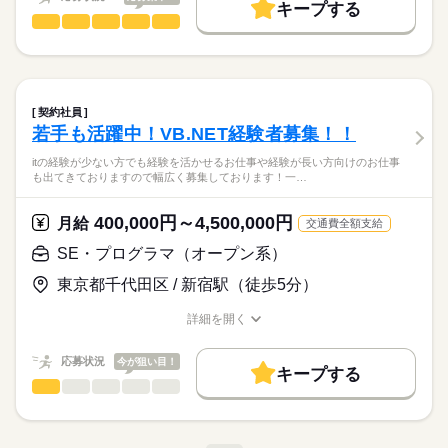
します！
キープする
基本特徴
応募する
SE・プログラマ（汎用系）
職種
低い
高い
長期
多い年齢層
期間・時間
20代活躍
30代活躍
40代活躍
正社員登用
続きを読む
上記以外にも複数お仕事ございますため、気になる方は一度ご
2026年7月23日新規募集中！
応募くださいませ！！
9：00‐18：00
募集条件
男性
女性
男女の割合
１，クレジット向け案件 ⇒江田もしくは豊洲
勤務先公開
交通費
履歴書不要
汎用機からオープン系への移行、マイグレーション案件
契約社員
休日・休暇
就業時間・曜日
富士通機からLinuxへのマイグレーション対応！
続きを読む
若手も活躍中！VB.NET経験者募集！！
IT・通信関連
業界
土日、祝日
土日祝休
２，損保案件 ⇒ 高田馬場常駐
itの経験が少ない方でも経験を活かせるお仕事や経験が長い方向けのお仕事
働き方・環境
IBM-COBOLでのシステム保守支援
も出てきておりますので幅広く募集しております！一…
応募資格
団体保険領域での保守開発支援
大手企業
社会保険制度
汎用機もしくはオープン機でのCOBOL開発経験
1，某損保統合案件 ⇒ 40～50代と活躍中です！IBM環境での
400,000円～4,500,000円
月給
交通費全額支給
各業種での要件定義や基本設計からの経験があると尚良いです
３、クレジット向けシステム開発 ⇒池袋
活かせるスキル
COBOL開発！
が、無くても可！
Unix-COBOLでの開発支援
SE・プログラマ（オープン系）
2，クレジット案件 ⇒50代活躍中！常駐、神奈川方面の方歓
Word
Excel
英語力
プログラム
常駐でも可能な方歓迎！！
調査、改修～テスト本番まで
迎！
東京都千代田区 / 新宿駅（徒歩5分）
3，某生保案件 ⇒ 50代活躍中！リモート併用中
４，生保向け営業人事システム開発・保守 ⇒多摩センター
月給
給与
生命保険会社における営業人事システムの開発・保守業務。
詳細を開く
>詳しい募集要項をすべて見る
職種/応募資格
お仕事の特徴
給与/時間/休日
設計、開発（製造）、テストをご担当いただきます。
スキル見合いです！
お仕事の特徴
個人事業主希望の方もご相談ください。
応募状況
今が狙い目！
キープする
記載の案件以外にも複数案件ございますので、まずはお気軽に
基本特徴
SE・プログラマ（オープン系）
職種
応募する
ご応募くださいませ。
低い
高い
多い年齢層
30代活躍
40代活躍
50代活躍
itの経験が少ない方でも経験を活かせるお仕事や経験が長い方向
長期
期間・時間
けのお仕事も出てきておりますので幅広く募集しております！
募集条件
男性
女性
男女の割合
9：00~18：00