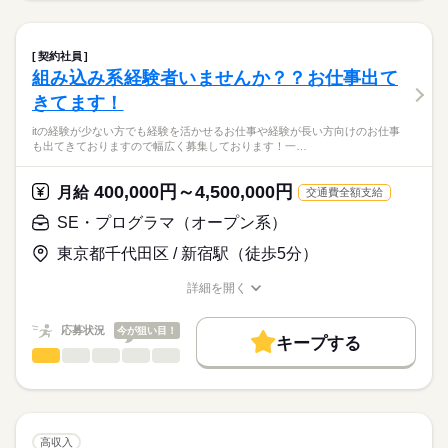
開発経験を活かして顧客調整や各管理、調整などのスキルを活
勤務先公開
大量募集
交通費
履歴書不要
土日祝休み
続きを読む
→下記業務をお任せします！
男性
女性
男女の割合
かしたい方歓迎！
・設計～開発～テスト対応
就業時間・曜日
・既存機能の改修、機能追加
契約社員
英語を使ったお仕事もあるため、活かしたい方も歓迎！
続きを読む
土日祝休
・品質向上施策の推進
組み込み系経験者いませんか？？お仕事出て
IT・通信関連
業界
・顧客およびチームメンバーとの調整、折衝
働き方・環境
きてます！
PMOスキルがある方も歓迎です！！
応募資格
服装自由
禁煙・分煙
もちろん上記お仕事以外にも記載できないお仕事もありますの
itの経験が少ない方でも経験を活かせるお仕事や経験が長い方向けのお仕事
銀行向けセキュリティPMO支援業務（品川/常駐）
でご応募お待ちしております！
も出てきておりますので幅広く募集しております！一…
PMO（補佐）での経験
→設計書を元にセキュリティ観点でのチェック、修正依頼など
PMやPMO補佐での経験者を募集してます！
各調整、顧客/ベンダー管理、スケジュール管理や品質管理など
を行います
上流、顧客折衝やベンター対応、
幅広くあるため、スキルにあったお仕事ご紹介できます！
400,000円～4,500,000円
一部英語の資料もありますが、抵抗がなければ可！翻訳ツール
月給
交通費全額支給
各計画や管理関連などの経験活かせるかた募集中！！！
はあります。
SE・プログラマ（オープン系）
30代～40代が活躍中です！
英語翻訳や通訳経験があるような方も歓迎してます！
続きを読む
証券向けPMO補佐業務（六本木常駐）
東京都千代田区 / 新宿駅（徒歩5分）
→導入されているアプリの一時対応やQA対応、
PM/PMO補佐でこれからPMOを目指したような方も歓迎！！
月給
給与
エラーログの調査→開発者の連携などを対応
詳細を開く
>詳しい募集要項をすべて見る
30代～40代と活躍中です！！
お仕事の特徴
Kintone経験あるかた歓迎！
職種/応募資格
お仕事の特徴
給与/時間/休日
スキル見合いです！
基本特徴
応募状況
今が狙い目！
大手製造業向けPMO補佐業務（フルリモート）
キープする
20代活躍
30代活躍
40代活躍
応募する
→M365運用にあたってのフロー定義や運用周りの策定などを対
SE・プログラマ（オープン系）
職種
低い
高い
長期
多い年齢層
期間・時間
応！
募集条件
itの経験が少ない方でも経験を活かせるお仕事や経験が長い方向
英語通訳や翻訳ができるかた歓迎！
9：00‐18：00
けのお仕事も出てきておりますので幅広く募集しております！
勤務先公開
大量募集
交通費
履歴書不要
続きを読む
男性
女性
男女の割合
共済システムのPMO支援（市場前/リモート併用）
就業時間・曜日
一部テレワークのお仕事もございます！
→PMOサポートとして、議事録作成やWeb会議調整、テスト推
高収入