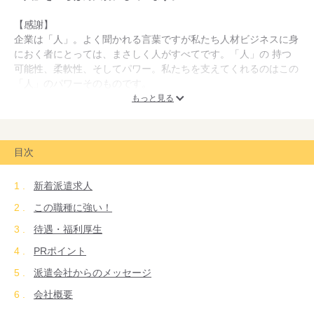
【感謝】
企業は「人」。よく聞かれる言葉ですが私たち人材ビジネスに身
におく者にとっては、まさしく人がすべてです。「人」の 持つ
可能性、柔軟性、そしてパワー。私たちを支えてくれるのはこの
「人」のパワーそのものです。
それ故に各企業の皆様や多数の登録スタッフの皆様、さらに地域
もっと見る
社会の皆様方にも常に感謝の気持ちを持ち続けた対応を心がけて
います。
さらに未来を切り開くのも「人」のパワーです！
目次
その無限の可能性から様々なニーズにお応えする、人材ビジネス
のプロフェッショナル！それが総合人材サービス創造企業「パワ
新着派遣求人
ースタッフジャパン」です。
この職種に強い！
待遇・福利厚生
PRポイント
派遣会社からのメッセージ
会社概要