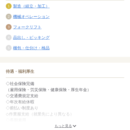
製造（組立・加工）
機械オペレーション
フォークリフト
品出し・ピッキング
梱包・仕分け・検品
待遇・福利厚生
◇社会保険完備
（雇用保険・労災保険・健康保険・厚生年金）
◇交通費規定支給
◇年次有給休暇
◇前払い制度あり
◇作業服支給（就業先により異なる）
◇長期雇用
◇無期雇用
もっと見る