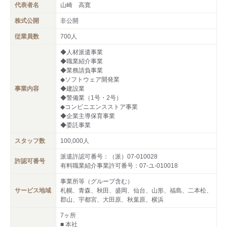
代表者名
山崎 高寛
株式公開
非公開
従業員数
700人
◆人材派遣事業
◆職業紹介事業
◆業務請負事業
◆ソフトウェア開発業
事業内容
◆建設業
◆警備業（1号・2号）
◆コンビニエンスストア事業
◆企業主導保育事業
◆委託事業
スタッフ数
100,000人
派遣許認可番号：（派）07-010028
許認可番号
有料職業紹介事業許可番号：07-ユ-010018
事業所等（グループ含む）
サービス地域
札幌、青森、秋田、盛岡、仙台、山形、福島、二本松、
郡山、宇都宮、大田原、秋葉原、横浜
7ヶ所
■ 本社