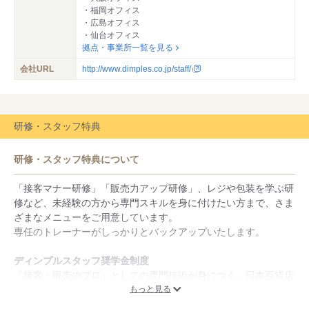
・福岡オフィス
・広島オフィス
・仙台オフィス
拠点・事業所一覧を見る
会社URL
http://www.dimples.co.jp/staff/
研修・スタッフ特典
研修・スタッフ特典について
「接客マナー研修」「販売力アップ研修」、レジや包装を学ぶ研
修など、未経験の方から専門スキルを身に付けたい方まで、さま
ざまなメニューをご用意しています。
専任のトレーナーがしっかりとバックアップいたします。
ディンプルスタッフ奨学金制度
「接客・販売のプロ」としての専門技術が身につく、日本百貨店
協会が認定する百貨店業界共通の販売資格制度です。ディンプル
もっと見る
では、奨学金として百貨店プロセールス資格取得の際の講座費用