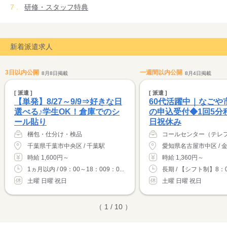
研修・スタッフ特典
新着派遣求人
3日以内公開
一週間以内公開
8月8日掲載
8月4日掲載
[ 派遣 ]
[ 派遣 ]
【単発】8/27～9/9⇒好きな日
60代活躍中｜なごや
選べる♪学生OK！倉庫でのシ
の申込受付◆1回5分
ール貼り
日祝休み
梱包・仕分け・検品
千葉県千葉市中央区 / 千葉駅
時給 1,600円～
時給 1,360円～
1ヵ月以内 / 09：00～18：009：0...
長期 / 【シフト制】8：00
土曜 日曜 祝日
土曜 日曜 祝日
（ 1 / 10 ）