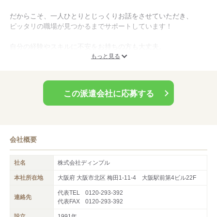
洋服や化粧品、デパ地下グルメがいつでも「10％OFF」に♪※一
だからこそ、一人ひとりとじっくりお話をさせていただき、
部割引対象外の店舗・ブランド・商品もございます。※その他諸
ピッタリの職場が見つかるまでサポートしています！
条件は最寄りの営業所にお問合せください。
自分の経験やスキルに不安をお持ちの方も大丈夫。
そんな方々の「可能性」を見つけ出すのが
もっと見る
私たちディンプルの役目です。
憧れのブランド・興味があった職種…
この派遣会社に応募する
やりたかったお仕事ができるチャンスです！
ぜひお気軽にご相談ください。
会社概要
社名
株式会社ディンプル
本社所在地
大阪府 大阪市北区 梅田1-11-4 大阪駅前第4ビル22F
代表TEL
0120-293-392
連絡先
代表FAX
0120-293-392
設立
1991年