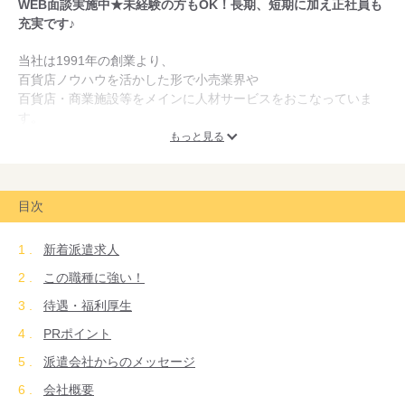
WEB面談実施中★未経験の方もOK！長期、短期に加え正社員も
充実です♪
当社は1991年の創業より、
百貨店ノウハウを活かした形で小売業界や
百貨店・商業施設等をメインに人材サービスをおこなっていま
す。
もっと見る
小売テナントでの販売職や企業・商業施設等の受付職、
コールセンターでのオペレータ職など対人コミュニケーションを
必要とする「接客・販売系」でのお仕事を多く取り扱っていま
目次
す。
新着派遣求人
この職種に強い！
待遇・福利厚生
PRポイント
派遣会社からのメッセージ
会社概要