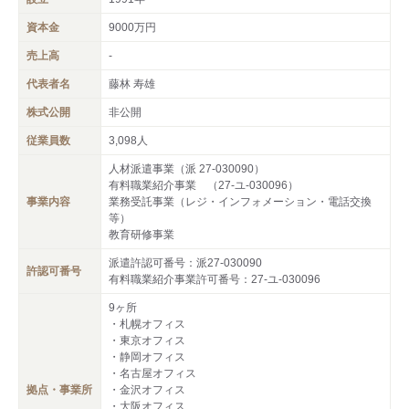
資本金
9000万円
売上高
-
代表者名
藤林 寿雄
株式公開
非公開
従業員数
3,098人
人材派遣事業（派 27-030090）
有料職業紹介事業 （27-ユ-030096）
事業内容
業務受託事業（レジ・インフォメーション・電話交換
等）
教育研修事業
派遣許認可番号：派27-030090
許認可番号
有料職業紹介事業許可番号：27-ユ-030096
9ヶ所
・札幌オフィス
・東京オフィス
・静岡オフィス
・名古屋オフィス
拠点・事業所
・金沢オフィス
・大阪オフィス