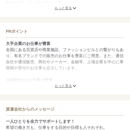
●キャリア・コンサルティング
●各種社会保険完備
もっと見る
●有給休暇
●産後産休休暇・慶弔休暇
●定期健康診断
PRポイント
※一部は、社会保険に加入されてからの対象となります
大手企業のお仕事が豊富
全国にある百貨店や商業施設、ファッションビルとの繋がりもあ
り、有名ブランドでの販売のお仕事を豊富にご用意。また、通信
会社や通信販売、商社やメーカー、金融等、上場企業を中心に事
務職や受付のお仕事も拡大しています。
未経験OKのお仕事が豊富
百貨店ノウハウを持つ当社だからこそ、販売職の案件数と就業実
もっと見る
績には自信があります。また、オフィスワークや受付のお仕事に
おいても未経験者歓迎のお仕事が多く、特にインフォメーション
やカーディーラーでの就業に関してはそのほとんどが、未経験者
派遣会社からのメッセージ
可となっております。
一人ひとりを全力でサポートします！
福利厚生が充実
希望の働き方も、仕事をする目的や目標も人それぞれ。
大丸松坂屋百貨店で使える「お買物優待券」を進呈！欲しかった