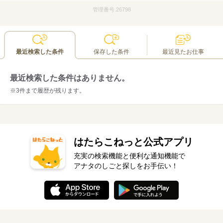
の一部を補助します。※ディンプルでご勤務中の方、ご勤務経験
管理番号.26798
のある方が対象となります。
講義とロールプレイングの実践型研修
グループの百貨店で培った接客は販売のノウハウを基に、他企業
最近検索した条件
保存した条件
最近見たお仕事
の研修としても好評を頂いています。「知っている」だけではな
く「出来る」レベルまで向上させる実践型研修です。
最近検索した条件はありません。
※3件まで履歴が残ります。
はたらこねっと公式アプリ
充実の検索機能と便利な通知機能で
アナタのしごと探しをお手伝い！