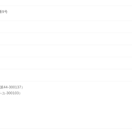
番9号
4-300137）
ユ-300103）