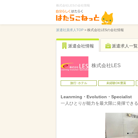
株式会社LESの会社情報
派遣社員求人TOP
>
株式会社LESの会社情報
派遣会社情報
派遣求人一覧
株式会社LES
旅行･ホテル
未経験OK豊富
Leanrning・Evolution・Specialist
一人ひとりが能力を最大限に発揮でき