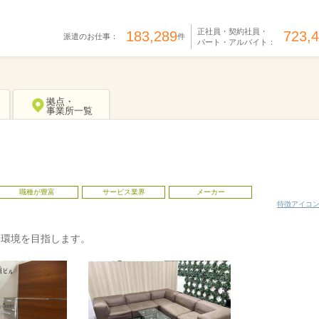
正社員・契約社員・
183,289
723,
派遣のお仕事：
件
パート・アルバイト：
拠点・
事業所一覧
職種が豊富
サービス業界
メーカー
特徴アイコ
る環境を目指します。