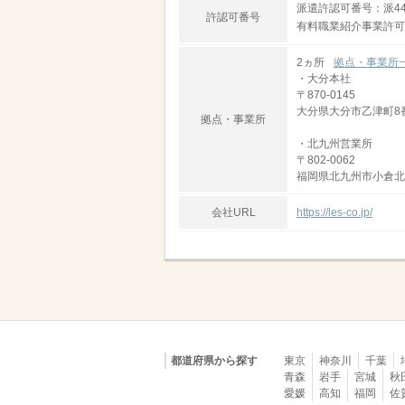
派遣許認可番号：派44-
許認可番号
有料職業紹介事業許可番号
2ヵ所
拠点・事業所
・大分本社
〒870-0145
大分県大分市乙津町8
拠点・事業所
・北九州営業所
〒802-0062
福岡県北九州市小倉北区
会社URL
https://les-co.jp/
都道府県から探す
東京
神奈川
千葉
青森
岩手
宮城
秋
愛媛
高知
福岡
佐