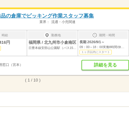
備品の倉庫でピッキング作業スタッフ募集
業界：
流通・小売関連
時給
勤務地
期間・時間
416円
福岡県 / 北九州市小倉南区
長期 2026/9/1～
09：00～18：00実働8時間/休憩60分
日豊本線安部山公園駅（バス15分）
１ヶ月以内にスタート
詳細を見る
採用窓口（宮本）
( 1 / 10 )