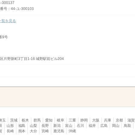
300137
：44-ユ-300103
一覧を見る
番9号
片野新町3丁目1-16 城野駅前ビル204
埼玉
茨城
栃木
群馬
愛知
岐阜
三重
静岡
大阪
兵庫
京都
滋賀
田
山形
福島
山梨
長野
新潟
富山
石川
福井
広島
岡山
鳥取
賀
長崎
熊本
大分
宮崎
鹿児島
沖縄