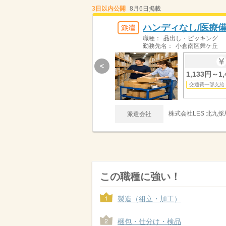
3日以内公開
8月6日掲載
ハンディなし/医療
職種：
品出し・ピッキング
勤務先名：
小倉南区舞ケ丘
<
1,133円～1,
交通費一部支給
株式会社LES 北九
派遣会社
この職種に強い！
製造（組立・加工）
梱包・仕分け・検品