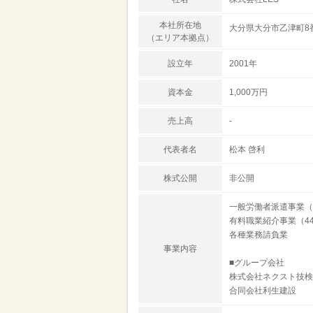
本社所在地
大分県大分市乙津町8
（エリア本拠点）
設立年
2001年
資本金
1,000万円
売上高
-
代表者名
松本 啓利
株式公開
非公開
一般労働者派遣事業（派4
有料職業紹介事業（44-
各種業務請負業
事業内容
■グループ会社
株式会社ネクスト技検
合同会社利生建設