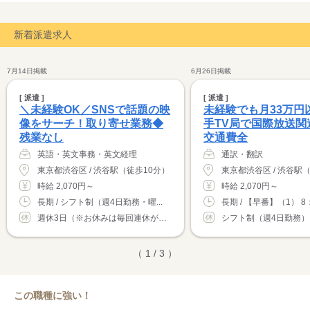
新着派遣求人
7月14日掲載
6月26日掲載
[ 派遣 ]
[ 派遣 ]
＼未経験OK／SNSで話題の映
未経験でも月33万円
像をサーチ！取り寄せ業務◆
手TV局で国際放送関
残業なし
交通費全
英語・英文事務・英文経理
通訳・翻訳
東京都渋谷区 / 渋谷駅（徒歩10分）
東京都渋谷区 / 渋谷駅
時給 2,070円～
時給 2,070円～
長期 / シフト制（週4日勤務・曜...
長期 / 【早番】（1） 8：0
週休3日（※お休みは毎回連休がご取得いただ...
（ 1 / 3 ）
この職種に強い！