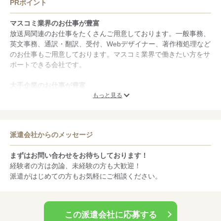
PRポイント
マスコミ業界のお仕事が豊富
放送局関連のお仕事をたくさんご用意しております。一般事務、
英文事務、通訳・翻訳、受付、Webデザイナー、著作権処理など
のお仕事もご用意しております。マスコミ業界で働きたい方をサ
ポートできる会社です。
大手企業のお仕事が豊富
スタッフの皆様には、安定してお仕事をしていただきたいと思っ
もっと見る
ておりますので、マスコミ・官公庁・建設業を中心に、大手企業
のお仕事を豊富にご用意しております。
派遣会社からのメッセージ
スタッフフォローに自信あり
「人を大切にする」が、当社のモットーです。スタッフの皆さん
まずはお問い合わせをお待ちしております！
には、と黒く面談と性格診断を行って、１番マッチしている職場
経験者の方は勿論、未経験の方も大歓迎！
をご紹介できるようにしています。また、終業後も不安や困った
派遣がはじめての方もお気軽にご相談ください。
事があれば相談できるよう、こまめに連絡させて頂いています。
この派遣会社に応募する