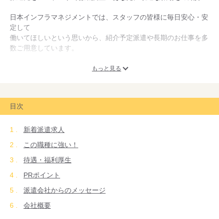
日本インフラマネジメントでは、スタッフの皆様に毎日安心・安
定して
働いてほしいという思いから、紹介予定派遣や長期のお仕事を多
数ご用意しています。
各種社会保険（健康保険、厚生年金、雇用保険、労災）に加えて
もっと見る
確定給付企業年金も社員全員にかけるなど、環境も整っておりま
す。
目次
就業先は、マスコミ・官公庁・建設業を中心に、いろいろなお仕
事を豊富に揃えています。
新着派遣求人
お仕事説明・登録会では、じっくりとご相談をお受け致しますの
で、まずはお気軽にはたらこねっとよりエントリーください。
この職種に強い！
待遇・福利厚生
PRポイント
派遣会社からのメッセージ
会社概要