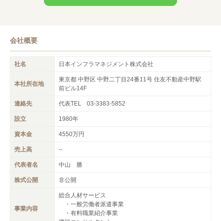
会社概要
社名
日本インフラマネジメント株式会社
東京都 中野区 中野二丁目24番11号 住友不動産中野駅
本社所在地
前ビル14F
連絡先
代表TEL
03-3383-5852
設立
1980年
資本金
4550万円
売上高
--
代表者名
中山 勝
株式公開
非公開
総合人材サービス
・一般労働者派遣事業
事業内容
・有料職業紹介事業