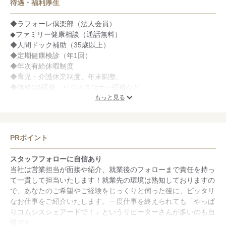
待遇・福利厚生
◆ラフォーレ倶楽部（法人会員）
◆ファミリー健康相談（通話無料）
◆人間ドック補助（35歳以上）
◆定期健康検診（年1回）
◆年次有給休暇制度
◆育児・介護休業制度、年末調整、
◆無料OA研修、ビジネスマナー研修など
もっと見る
【社会保険完備】
◆雇用保険
◆労災保険
PRポイント
◆厚生年金保険
◆健康保険（コムシスホールディングス健康保険組合）
スタッフフォローに自信あり
◆介護保険
当社は営業担当が面接や紹介、就業後のフォローまで責任を持っ
て一貫して担当いたします！就業先の環境は熟知しておりますの
で、あなたのご希望やご経験をじっくりと伺った後に、ピッタリ
なお仕事をご紹介いたします。一度仕事を終えられても「やっぱ
りコムシスシェアードで！」というリピーターさんが多いのも自
慢です。