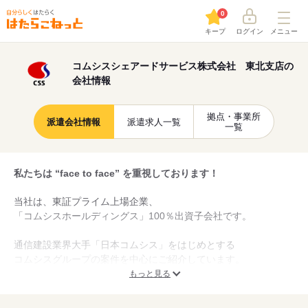
0
キープ
ログイン
メニュー
コムシスシェアードサービス株式会社 東北支店の
会社情報
拠点・事業所
派遣会社情報
派遣求人一覧
一覧
私たちは “face to face” を重視しております！
当社は、東証プライム上場企業、
「コムシスホールディングス」100％出資子会社です。
通信建設業界大手「日本コムシス」をはじめとする
コムシスグループの案件を中心にご紹介しています。
もっと見る
スタッフフォローは “face to face” を基本に訪問を重視していま
す。