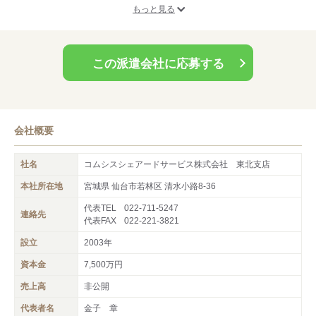
もっと見る
大手企業のお仕事が豊富
コムシスグループは大手通信キャリアとは重要なパートナーとし
て歩んできています。ですから派遣先もそうした通信キャリア様
この派遣会社に応募する
に強いのが魅力でしょうか。いっしょにキャリアを磨いていきま
しょう。
研修制度が充実
素直で真面目、また成長意欲があれば経験が少なくても大丈
会社概要
夫！！あなたのやる気しだいで、スキルアップできる環境は整っ
ています。まずはあなたの事を聞かせて下さい。私たちも頑張っ
社名
コムシスシェアードサービス株式会社 東北支店
ているあなたと共に課題や問題を解決し、共に成長して行きたい
本社所在地
宮城県 仙台市若林区 清水小路8-36
と思っています♪
代表TEL
022-711-5247
連絡先
代表FAX
022-221-3821
設立
2003年
資本金
7,500万円
売上高
非公開
代表者名
金子 章