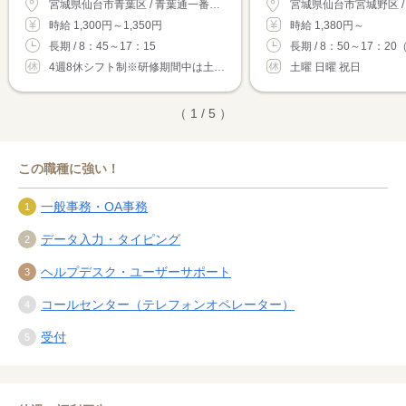
宮城県仙台市青葉区 / 青葉通一番町駅（徒歩5分）
時給 1,300円～1,350円
時給 1,380円～
長期 / 8：45～17：15
長期 / 8：50～17：20（
4週8休シフト制※研修期間中は土日祝お休み...
土曜 日曜 祝日
（ 1 / 5 ）
この職種に強い！
一般事務・OA事務
データ入力・タイピング
ヘルプデスク・ユーザーサポート
コールセンター（テレフォンオペレーター）
受付