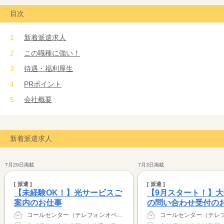
要望や相談の内容によっては、
目次
派遣先とグループならではの強い信頼関係を活かして
迅速かつ正確に対処し、まさにパイプ役として皆さんを支えてま
新着派遣求人
いります。
また、派遣先を熟知していますので、
この職種に強い！
ミスマッチが起こりにくいのも特徴です。
待遇・福利厚生
おかげさまで“働きやすい”とご評価いただき、
PRポイント
ほとんどの方に長くお勤めいただいています。
会社概要
新着派遣求人
7月29日掲載
7月3日掲載
[ 派遣 ]
[ 派遣 ]
【未経験OK！】光サービスご
【9月スタート！】
案内のお仕事
の問い合わせ受付のお
コールセンター（テレフォンオペレーター）