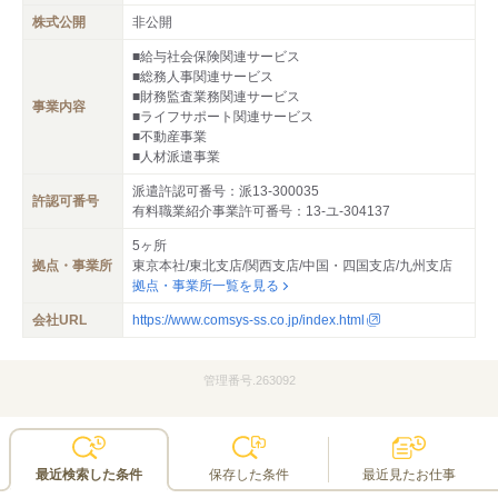
株式公開
非公開
■給与社会保険関連サービス
■総務人事関連サービス
■財務監査業務関連サービス
事業内容
■ライフサポート関連サービス
■不動産事業
■人材派遣事業
派遣許認可番号：派13-300035
許認可番号
有料職業紹介事業許可番号：13-ユ-304137
5ヶ所
拠点・事業所
東京本社/東北支店/関西支店/中国・四国支店/九州支店
拠点・事業所一覧を見る
会社URL
https://www.comsys-ss.co.jp/index.html
管理番号.263092
最近検索した条件
保存した条件
最近見たお仕事