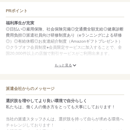
PRポイント
福利厚生が充実
◎日払い◎雇用保険、社会保険完備◎交通費全額支給◎健康診断
費用負担◎派遣社員向け研修制度あり（eランニングによる研修
◎）◎有給休暇◎お友達紹介制度（Amazonギフトプレゼント）
◎クラブオフ会員制度●会員限定サービスに加入することで、全
国20,000件以上の店舗で割引サービスがご利用出来ます。
スタッフフォローに自信あり
もっと見る
☆ご登録時は来社不要です☆最短でのご就業をサポート致します
♪「資格・経験を活かしたお仕事」「資格はないけど介護業界に
興味がある」「ブランクはあるけどまた介護の仕事を探してい
派遣会社からのメッセージ
る」等、様々な皆様の状況にご対応できます！ご相談だけでも大
歓迎です♪☆豊富な案件と丁寧な対応でサポートし続けます☆
選択肢を増やしてより良い環境で自分らしく
私たちは、働く人の働き方をとっても大事にしております！
医療・介護・福祉業界のお仕事が豊富
ケアゲート株式会社は訪問介護・看護・デイ・GHを運営してお
当社の派遣スタッフさんは、選択肢を持って自らが求める環境へ
り、「住み慣れた街・家でずっと一緒に暮らしていきたい」そん
チャレンジしております！
な高齢者の方々を思い、また想いを叶えるために看護師、介護士