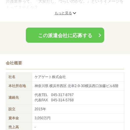
介護業界って、『大変だし、つらいのかな。』というイメージを
をはじめとし、介護医療業界に特化している会社です。だからこ
もってませんか？
そ、福祉業界でご活躍される皆様に寄り添ったサポートには自信
常にスタッフさんに寄り添うコーディネーターが納得するまでお
もっと見る
があります♪
話しさせて頂きます。
【介護のお仕事ってホントにやりがいがあるな】と感じてもらえ
この派遣会社に応募する
ると思います！
会社概要
社名
ケアゲート株式会社
本社所在地
神奈川県 横浜市西区 北幸2-9-30横浜西口加藤ビル6階
代表TEL
045-317-8767
連絡先
代表FAX
045-314-5768
設立
2015年
資本金
3,050万円
売上高
-