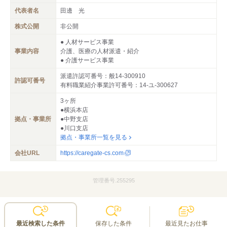
代表者名
田邊 光
株式公開
非公開
● 人材サービス事業
事業内容
介護、医療の人材派遣・紹介
● 介護サービス事業
派遣許認可番号：般14-300910
許認可番号
有料職業紹介事業許可番号：14-ユ-300627
3ヶ所
●横浜本店
拠点・事業所
●中野支店
●川口支店
拠点・事業所一覧を見る
会社URL
https://caregate-cs.com
管理番号.255295
最近検索した条件
保存した条件
最近見たお仕事