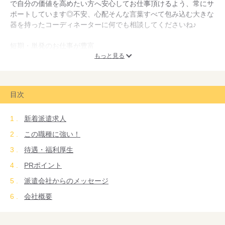
で自分の価値を高めたい方へ安心してお仕事頂けるよう、常にサ
ポートしています◎不安、心配そんな言葉すべて包み込む大きな
器を持ったコーディネーターに何でも相談してくださいね♪
短期・単発のお仕事が豊富
１ヶ月の短期のお仕事から長期の安定したお仕事まで幅広くご用
もっと見る
意しております！あなたのプライベートにあわせたお仕事、スキ
ルにあったお仕事などお話を伺ったうえで、ご希望に沿ったお仕
事を紹介いたします。お給料も日払い、月払いとフレキシブルな
目次
お受け取りが可能です◎お気軽にご相談くださいね♪
新着派遣求人
この職種に強い！
待遇・福利厚生
PRポイント
派遣会社からのメッセージ
会社概要