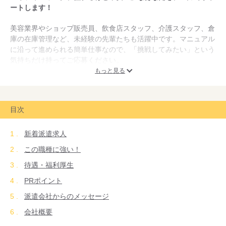
ートします！
美容業界やショップ販売員、飲食店スタッフ、介護スタッフ、倉
庫の在庫管理など、未経験の先輩たちも活躍中です。マニュアル
に沿って進められる簡単仕事なので、「挑戦してみたい」という
気持ちだけ持ってご応募ください。
もっと見る
【ここがポイント】
・コールセンターでの経験はもちろん、職種や業界経験は問いま
せん。
目次
・転職回数や就業ブランクも不問です。
・将来的に事務職やIT事務などへのジョブチェンジも可能です。
新着派遣求人
・何かしらの販売経験（アパレル・飲食など）があれば活かせま
す。
この職種に強い！
・社会人経験10年以上の方もぜひご応募ください。
待遇・福利厚生
PRポイント
派遣会社からのメッセージ
会社概要