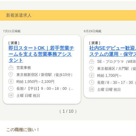
新着派遣求人
7月21日掲載
6月29日掲載
[ 派遣 ]
[ 派遣 ]
即日スタートOK｜若手営業チ
社内SEデビュー歓迎
ームを支える営業事務アシス
ステムの運用・保守
タント
営業事務
東京都港区 / 大門駅（
東京都新宿区 / 新宿駅（徒歩10分）
時給 1,700円～
時給 1,950円～2,100円
長期 / 8：30～17：30（
長期 / 【平日】9：00～18：00（...
土曜 日曜 祝日
土曜 日曜 祝日
（ 1 / 10 ）
この職種に強い！