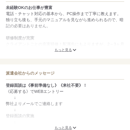
未経験OKのお仕事が豊富
電話・チャット対応の基本から、PC操作まで丁寧に教えます。
独り立ち後も、手元のマニュアルを見ながら進められるので、暗
記の必要はありません。
研修制度が充実
クライアントごとの充実研修！配属先にもよりますが、2～3ヶ月
の研修を実施。商品やサービスの知識から、敬語や対応マナーま
もっと見る
で、ひとつずつ学べます。
スタッフフォローに自信あり
派遣会社からのメッセージ
あなたがやりたい事、悩んでいる事、叶えたい夢、なんでもお聞
かせください。登録に来て良かったと言っていただけるように、
登録面談は《事前準備なし》《来社不要》！
バックアップさせていただきます。
《応募する》でWEBエントリー
↓
弊社よりメールでご連絡します
↓
登録面談の実施
↓
完了
もっと見る