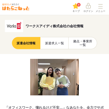
0
キープ
ログイン
メニュー
ワークスアイディ株式会社の会社情報
拠点・事業所
派遣会社情報
派遣求人一覧
一覧
「オフィスワーク、憧れるけど不安…」なあなたを、全力でサポ