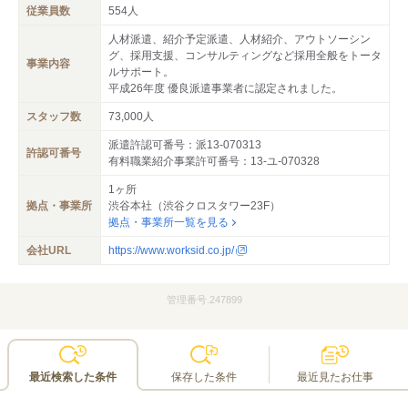
従業員数
554人
人材派遣、紹介予定派遣、人材紹介、アウトソーシン
グ、採用支援、コンサルティングなど採用全般をトータ
事業内容
ルサポート。
平成26年度 優良派遣事業者に認定されました。
スタッフ数
73,000人
派遣許認可番号：派13-070313
許認可番号
有料職業紹介事業許可番号：13-ユ-070328
1ヶ所
拠点・事業所
渋谷本社（渋谷クロスタワー23F）
拠点・事業所一覧を見る
会社URL
https://www.worksid.co.jp/
管理番号.247899
最近検索した条件
保存した条件
最近見たお仕事