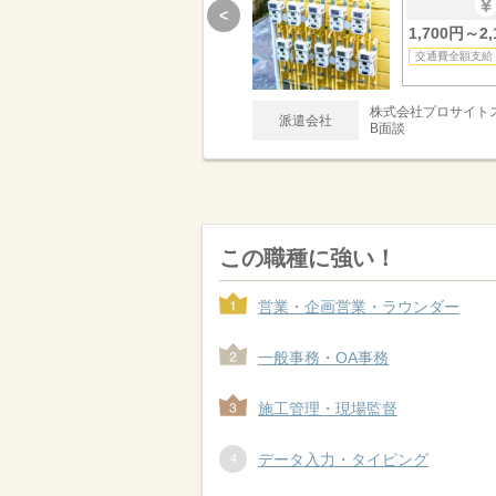
<
1,700円～2,
交通費全額支給
株式会社プロサイト
派遣会社
B面談
この職種に強い！
営業・企画営業・ラウンダー
一般事務・OA事務
施工管理・現場監督
データ入力・タイピング