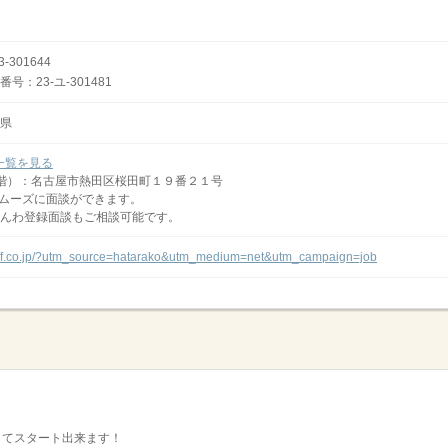
301644
：23-ユ-301481
県
一覧を見る
階）：名古屋市熱田区桜田町１９番２１号
ムーズに面談ができます。
んわ登録面談もご相談可能です。
taff.co.jp/?utm_source=hatarako&utm_medium=net&utm_campaign=job
してスタート出来ます！