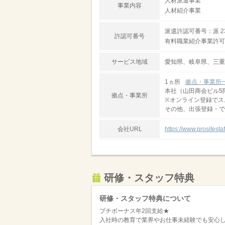
人材派遣事業
事業内容
人材紹介事業
派遣許認可番号：派 23-
許認可番号
有料職業紹介事業許可番号
サービス地域
愛知県、岐阜県、三重
1ヵ所
拠点・事業所
本社（山田商会ビル5
拠点・事業所
※オンライン登録でス
その他、出張登録・で
会社URL
https://www.prosites
研修・スタッフ特典
研修・スタッフ特典について
プチボーナス年2回支給★
入社時の教育で業界やお仕事未経験でも安心