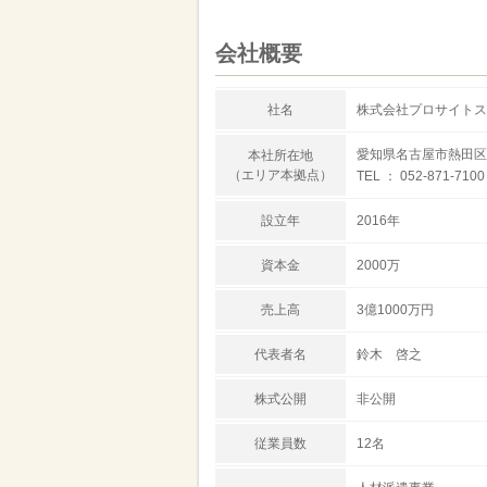
会社概要
社名
株式会社プロサイトス
愛知県名古屋市熱田区
本社所在地
（エリア本拠点）
TEL ： 052-871-7100
設立年
2016年
資本金
2000万
売上高
3億1000万円
代表者名
鈴木 啓之
株式公開
非公開
従業員数
12名