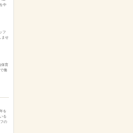
を中
ッフ
しませ
内保育
期で働
年を
いる
ッフの