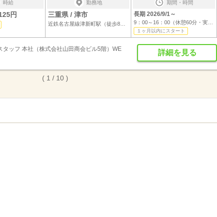
時給
勤務地
期間・時間
125円
三重県 / 津市
長期 2026/9/1～
9：00～16：00（休憩60分・実働6時間）作業...
近鉄名古屋線津新町駅（徒歩8分）
１ヶ月以内にスタート
スタッフ 本社（株式会社山田商会ビル5階）WE
詳細を見る
( 1 / 10 )