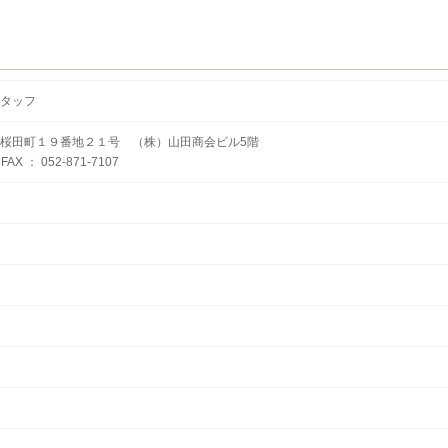
タッフ
桜田町１９番地２１号 （株）山田商会ビル5階
 FAX ： 052-871-7107