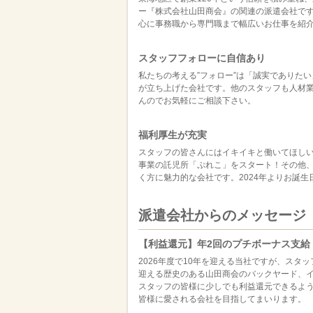
ー『株式会社山田商会』の関連の派遣会社で
心に事務職から専門職まで幅広いお仕事を紹
スタッフフォローに自信あり
私たちの考える”フォロー”は「誠実でありた
が立ち上げた会社です。他のスタッフも人材業
んのでお気軽にご相談下さい。
福利厚生が充実
スタッフの皆さんにはイキイキと働いてほしい
事業の託児所「ぷれこ」をスタート！その他、
く方に魅力的な会社です。2024年よりお誕生
派遣会社からのメッセージ
【利益還元】年2回のプチボーナス支給
2026年度で10年を迎える当社ですが、スタ
迎える歴史のある山田商会のバックヤード、
スタッフの皆様に少しでも利益還元できるよう
皆様に愛される会社を目指してまいります。