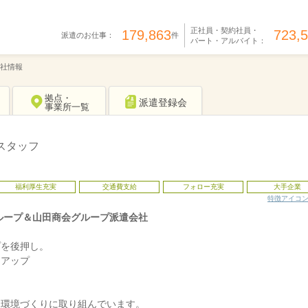
正社員・契約社員・
179,863
723,
派遣のお仕事：
件
パート・アルバイト：
社情報
拠点・
派遣登録会
事業所一覧
スタッフ
福利厚生充実
交通費支給
フォロー充実
大手企業
特徴アイコ
ループ＆山田商会グループ派遣会社
プを後押し。
クアップ
る環境づくりに取り組んでいます。