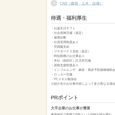
CAD（建築・土木・設備）
待遇・福利厚生
・お誕生日ギフト
・社会保険完備（規定）
・健康診断
・社員登用制度あり
・空調服支給
・プチボーナス支給（規定）
・時短勤務のお仕事あり
・本社（熱田区）託児所完備
・資格支援制度あり
・インフルエンザ、麻疹・風疹予防接種補助
・ロッカー完備
・PCスキル勉強会
※紹介先やお仕事内容によって多少異なる場
PRポイント
大手企業のお仕事が豊富
東海地区で創業120年という信頼を積み重ね