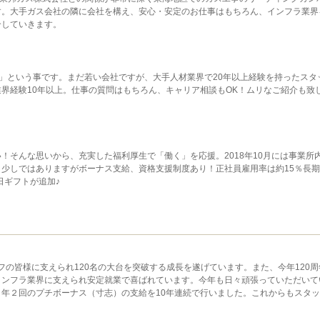
す。大手ガス会社の隣に会社を構え、安心・安定のお仕事はもちろん、インフラ業界
介していきます。
い」という事です。まだ若い会社ですが、大手人材業界で20年以上経験を持ったスタ
界経験10年以上。仕事の質問はもちろん、キャリア相談もOK！ムリなご紹介も致
！そんな思いから、充実した福利厚生で「働く」を応援。2018年10月には事業所
少しではありますがボーナス支給、資格支援制度あり！正社員雇用率は約15％長
日ギフトが追加♪
ッフの皆様に支えられ120名の大台を突破する成長を遂げています。また、今年120周
インフラ業界に支えられ安定就業で喜ばれています。今年も日々頑張っていただいて
年２回のプチボーナス（寸志）の支給を10年連続で行いました。これからもスタ