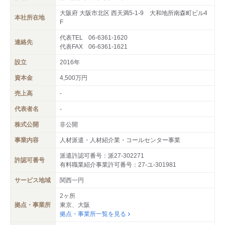
大阪府 大阪市北区 西天満5-1-9 大和地所南森町ビル4
本社所在地
F
代表TEL
06-6361-1620
連絡先
代表FAX
06-6361-1621
設立
2016年
資本金
4,500万円
売上高
-
代表者名
-
株式公開
非公開
事業内容
人材派遣・人材紹介業・コールセンター事業
派遣許認可番号：派27-302271
許認可番号
有料職業紹介事業許可番号：27-ユ-301981
サービス地域
関西一円
2ヶ所
拠点・事業所
東京、大阪
拠点・事業所一覧を見る