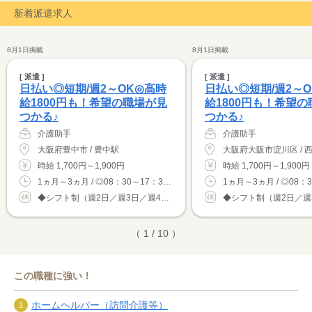
派遣未経験の方にも安心の環境が整っています◎
新着派遣求人
「自分に合った仕事、条件が分からない…」
そんな方でも、安心！
8月1日掲載
8月1日掲載
[ 派遣 ]
[ 派遣 ]
日払い◎短期/週2～OK◎高時
日払い◎短期/週2～
給1800円も！希望の職場が見
給1800円も！希望
つかる♪
つかる♪
介護助手
介護助手
大阪府豊中市 / 豊中駅
大阪府大阪市淀川区 / 
時給 1,700円～1,900円
時給 1,700円～1,900円
1ヵ月～3ヵ月 / ◎08：30～17：30...
◆シフト制（週2日／週3日／週4日／週5日な...
（ 1 / 10 ）
この職種に強い！
ホームヘルパー（訪問介護等）