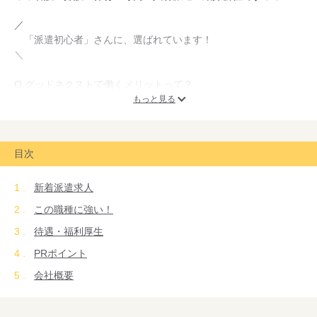
／
「派遣初心者」さんに、選ばれています！
＼
Q.グッドネクストで働くメリットって？
もっと見る
POINT1【昇給制度あり】
￣￣￣￣￣￣￣￣￣￣￣￣￣
頑張りや勤務状況に応じて昇給のチャンスあり！
目次
「派遣＝時給が変わらない」
そんな不安はありません！
新着派遣求人
POINT2【有給消化率が高い】
この職種に強い！
￣￣￣￣￣￣￣￣￣￣￣￣￣￣￣
待遇・福利厚生
お休みが取りやすく、
家庭や私生活と両立しやすい環境です！
PRポイント
会社概要
その結果…
【6か月以上定着しているスタッフ多数】
働きやすいから、無理なく長く続けられる。