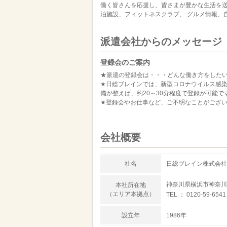
働く皆さんを応援し、皆さまが豊かな生活を
泊施設、フィットネスクラブ、 グルメ情報、
派遣会社からのメッセージ
登録会のご案内
★派遣の登録会は・・・どんな働き方をした
★日総ブレインでは、新型コロナウイルス感染
備が整えば、約20～30分程度で登録が可能で
★登録会やお仕事など、ご不明なことがござ
会社概要
社名
日総ブレイン株式会社
神奈川県横浜市神奈川区鶴
本社所在地
（エリア本拠点）
TEL ： 0120-59-6541
設立年
1986年