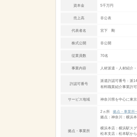
資本金
5千万円
売上高
非公表
代表者名
宮下 剛
株式公開
非公開
従業員数
70名
事業内容
人材派遣・人材紹介・
派遣許認可番号：派14-
許認可番号
有料職業紹介事業許可番号
サービス地域
神奈川県を中心に東京
2ヵ所
拠点・事業所
拠点：神奈川：横浜本
横浜本店：横浜駅スグ
拠点・事業所
松本支店：松本駅から