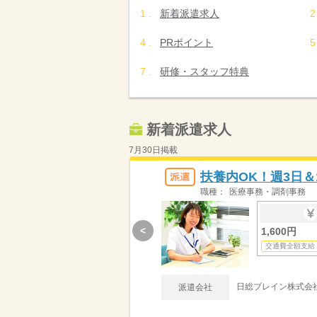
新着派遣求人
PRポイント
研修・スタッフ特典
新着派遣求人
7月30日掲載
扶養内OK！週3日＆
職種：
医療事務・調剤事務
<
1,600円
交通費全額支給
日総ブレイン株式会
派遣会社