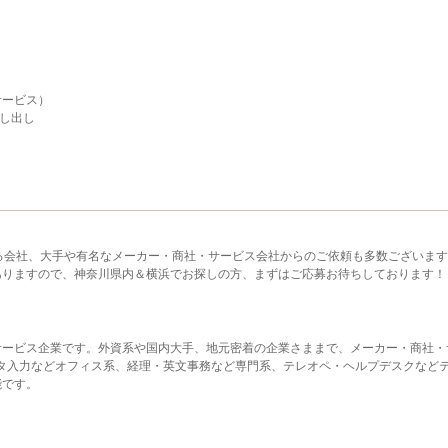
サービス）
し出し
る会社、大手や有名なメーカー・商社・サービス会社からのご依頼も多数ございま
ありますので、神奈川県内＆横浜でお探しの方、まずはご応募お待ちしております！
サービス企業です。外資系や国内大手、地元密着の企業さままで、メーカー・商社・
タ入力などオフィス系、経理・英文事務など専門系、テレオペ・ヘルプデスクなど
能です。