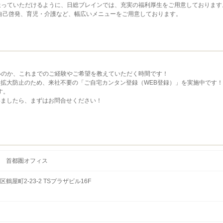
送っていただけるように、日総ブレインでは、充実の福利厚生をご用意しております
自己啓発、育児・介護など、幅広いメニューをご用意しております。
いのか、これまでのご経験やご希望を教えていただく時間です！
拡大防止のため、来社不要の「ご自宅カンタン登録（WEB登録）」を実施中です
す。
いましたら、まずはお問合せください！
 首都圏オフィス
屋町2-23-2 TSプラザビル16F