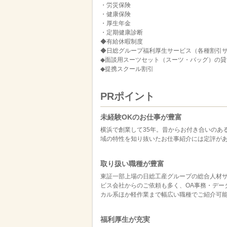
・労災保険
・健康保険
・厚生年金
・定期健康診断
◆有給休暇制度
◆日総グループ福利厚生サービス（各種割引
◆面談用スーツセット（スーツ・バッグ）の貸
◆提携スクール割引
PRポイント
未経験OKのお仕事が豊富
横浜で創業して35年。昔からお付き合いのあ
域の特性を知り抜いたお仕事紹介には定評が
取り扱い職種が豊富
東証一部上場の日総工産グループの総合人材
ビス会社からのご依頼も多く、OA事務・デー
カル系ほか軽作業まで幅広い職種でご紹介可
福利厚生が充実