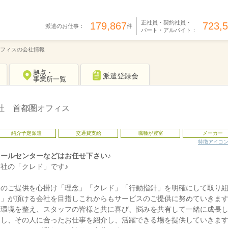
正社員・契約社員・
179,867
723,
派遣のお仕事：
件
パート・アルバイト：
フィスの会社情報
拠点・
派遣登録会
事業所一覧
社 首都圏オフィス
紹介予定派遣
交通費支給
職種が豊富
メーカー
特徴アイコ
ールセンターなどはお任せ下さい♪
社の「クレド」です♪
スのご提供を心掛け「理念」「クレド」「行動指針」を明確にして取り
！」が頂ける会社を目指しこれからもサービスのご提供に努めていきま
る環境を整え、スタッフの皆様と共に喜び、悩みを共有して一緒に成長
出し、その人に合ったお仕事を紹介し、活躍できる場を提供していきま