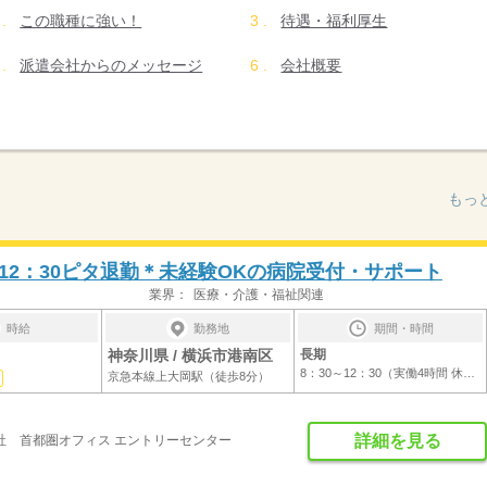
この職種に強い！
待遇・福利厚生
派遣会社からのメッセージ
会社概要
もっ
12：30ピタ退勤＊未経験OKの病院受付・サポート
業界：
医療・介護・福祉関連
時給
勤務地
期間・時間
神奈川県 / 横浜市港南区
長期
8：30～12：30（実働4時間 休憩なし）＊残...
京急本線上大岡駅（徒歩8分）
詳細を見る
社 首都圏オフィス エントリーセンター