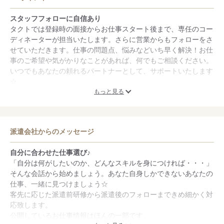
スタッフフォローに自信あり
タクトでは登録時の面接からお仕事スタート後まで、専任のコー
ディネーターが担当いたします。さらに営業からもフォローをさ
せていただきます。仕事の問題点、悩みなどいち早く解決！お仕
事のご希望や気がかりなことがあれば、何でもご相談ください。
いつでもあなたの頼れるパートナーとして、サポートいたします
☆
もっと見る
福利厚生が充実
年に1回の健康診断やスタートしてから10日間＜MAX20日間＞の
有給が発生します。半休制度もありご自身の都合で午前休・午後
派遣会社からのメッセージ
休といった形で取ることも可能♪
自分に合わせた仕事選び♪
「自分は何がしたいのか、どんなスキルを身につければ・・・」
そんな会話から始めましょう。あなた自身しかできないあなたの
仕事、一緒に見つけましょう☆
客先に応じた派遣前研修から派遣後のフォローまできめ細かく対
応致します。
公開しているお仕事情報はほんの一部です。