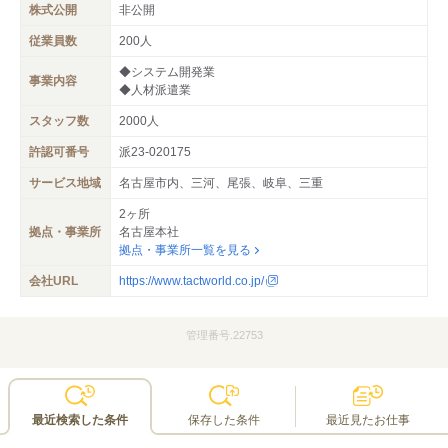
株式公開
非公開
従業員数
200人
◆システム開発業
事業内容
◆人材派遣業
スタッフ数
2000人
許認可番号
派23-020175
サービス地域
名古屋市内、三河、尾張、岐阜、三重
2ヶ所
拠点・事業所
名古屋本社
拠点・事業所一覧を見る
会社URL
https://www.tactworld.co.jp/
管理番号.22753
最近検索した条件
保存した条件
最近見たお仕事