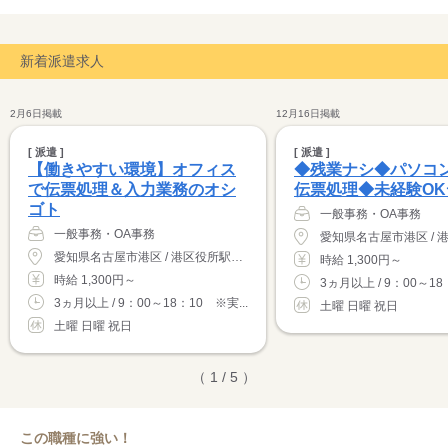
新着派遣求人
2月6日掲載
12月16日掲載
[ 派遣 ]
[ 派遣 ]
【働きやすい環境】オフィス
◆残業ナシ◆パソコ
で伝票処理＆入力業務のオシ
伝票処理◆未経験OK
ゴト
一般事務・OA事務
一般事務・OA事務
愛知県名古屋市港区 / 港区役所駅（徒歩5分）
時給 1,300円～
時給 1,300円～
3ヵ月以上 / 9：00～18
3ヵ月以上 / 9：00～18：10 ※実...
土曜 日曜 祝日
土曜 日曜 祝日
（ 1 / 5 ）
この職種に強い！