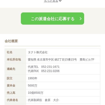
万が一、気に入ったお仕事が無くても一度、ご相談下さい！
もっと見る
色々とご紹介をさせて頂き、納得された上での登録でも問題あり
ませんよ♪
この派遣会社に応募する
会社概要
社名
タクト株式会社
本社所在地
愛知県 名古屋市中区 錦2丁目15番15号 豊島ビル7F
代表TEL
052-231-1671
連絡先
代表FAX
052-231-0206
設立
1993年
資本金
5000万
売上高
10億8500万
代表者名
代表取締役 倉原 大介