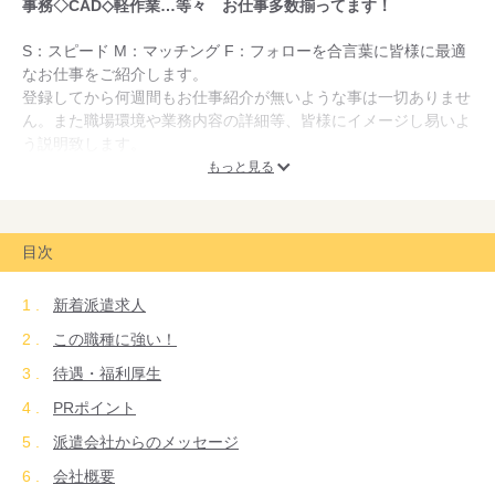
事務◇CAD◇軽作業…等々 お仕事多数揃ってます！
S：スピード M：マッチング F：フォローを合言葉に皆様に最適
なお仕事をご紹介します。
登録してから何週間もお仕事紹介が無いような事は一切ありませ
ん。また職場環境や業務内容の詳細等、皆様にイメージし易いよ
う説明致します。
タクトは登録時のヒアリング～派遣後までのスタッフフォローを
もっと見る
最重要視した派遣会社です。
派遣業界経験の長い営業マン・コーディネーターが万全にサポー
ト致します。
目次
新着派遣求人
この職種に強い！
待遇・福利厚生
PRポイント
派遣会社からのメッセージ
会社概要