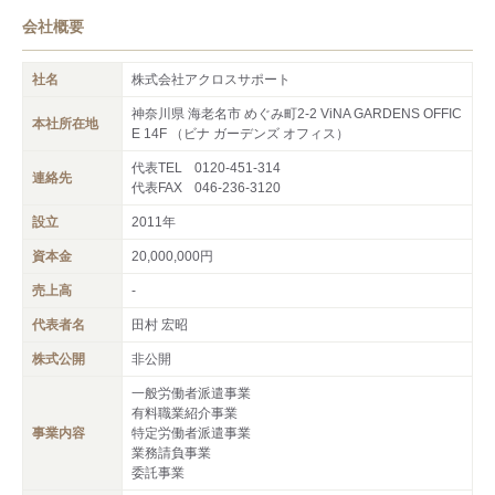
会社概要
社名
株式会社アクロスサポート
神奈川県 海老名市 めぐみ町2-2 ViNA GARDENS OFFIC
本社所在地
E 14F （ビナ ガーデンズ オフィス）
代表TEL
0120-451-314
連絡先
代表FAX
046-236-3120
設立
2011年
資本金
20,000,000円
売上高
-
代表者名
田村 宏昭
株式公開
非公開
一般労働者派遣事業
有料職業紹介事業
事業内容
特定労働者派遣事業
業務請負事業
委託事業