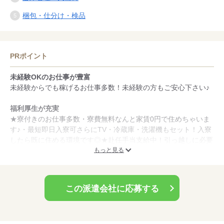
梱包・仕分け・検品
PRポイント
未経験OKのお仕事が豊富
未経験からでも稼げるお仕事多数！未経験の方もご安心下さい♪
福利厚生が充実
★寮付きのお仕事多数・寮費無料なんと家賃0円で住めちゃいま
す♪・最短即日入寮可さらにTV・冷蔵庫・洗濯機もセット！入寮
したら既に住める環境です◎★赴任手当支給中！引っ越しに必要
な手当ても支給します！一律2万円支給♪遠方からの応募もお待ち
もっと見る
しています◎※詳細はお問い合わせくださいませ。
この派遣会社に応募する