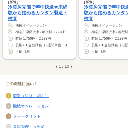
[ 派遣 ]
[ 派遣 ]
冷暖房完備で年中快適★未経
冷暖房完備で年中快
験から始めるカンタン製造・
験から始めるカンタ
検査
検査
機械オペレーション
機械オペレーション
神奈川県藤沢市 / 藤沢駅（バス10分）
時給 1,750円～2,188円
時給 1,750円～2,188円
長期 / ★交替勤務（2週間単位）★...
長期 / ★交替勤務（2週
土曜 祝日
土曜 祝日
（ 1 / 10 ）
この職種に強い！
製造（組立・加工）
機械オペレーション
フォークリフト
倉庫管理・入出荷