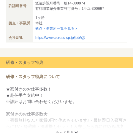
派遣許認可番号：般14-300974
許認可番号
有料職業紹介事業許可番号：14-ユ-300697
1ヶ所
拠点・事業所
本社
拠点・事業所一覧を見る
会社URL
https://www.across-sp.jp/job/
研修・スタッフ特典
研修・スタッフ特典について
★寮付きのお仕事多数！
★赴任手当支給中！
※詳細はお問い合わせくださいませ。
寮付きのお仕事多数★
・寮費無料なんと家賃0円で住めちゃいます♪・最短即日入寮可さ
らにTV・冷蔵庫・洗濯機もセット！入寮したら既に住める環境
です◎
もっと見る