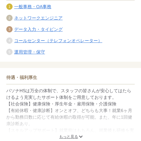
一般事務・OA事務
ネットワークエンジニア
データ入力・タイピング
コールセンター（テレフォンオペレーター）
運用管理・保守
待遇・福利厚生
パソナHSは万全の体制で、スタッフの皆さんが安心してはたら
けるよう充実したサポート体制をご用意しております。
【社会保険】健康保険・厚生年金・雇用保険・介護保険
【有給休暇・健康診断】オンとオフ、どちらも大事！就業6ヶ月
から勤務日数に応じて有給休暇の取得が可能。また、年に1回健
康診断あり。
【スキルアップサポート】就業前はもちろん、就業後も研修を実
施。CCNA・CCNP・MCP・MCEなどの資格取得補助金制度や検
もっと見る