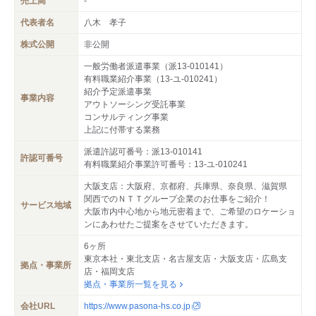
売上高
-
代表者名
八木 孝子
株式公開
非公開
一般労働者派遣事業（派13-010141）
有料職業紹介事業（13-ユ-010241）
紹介予定派遣事業
事業内容
アウトソーシング受託事業
コンサルティング事業
上記に付帯する業務
派遣許認可番号：派13-010141
許認可番号
有料職業紹介事業許可番号：13-ユ-010241
大阪支店：大阪府、京都府、兵庫県、奈良県、滋賀県
関西でのＮＴＴグループ企業のお仕事をご紹介！
サービス地域
大阪市内中心地から地元密着まで、ご希望のロケーショ
ンにあわせたご提案をさせていただきます。
6ヶ所
東京本社・東北支店・名古屋支店・大阪支店・広島支
拠点・事業所
店・福岡支店
拠点・事業所一覧を見る
会社URL
https://www.pasona-hs.co.jp