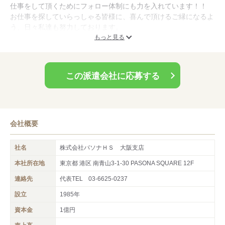
仕事をして頂くためにフォロー体制にも力を入れています！！
お仕事を探していらっしゃる皆様に、喜んで頂けるご縁になるよ
う、日々私達も努力しております。
お仕事・応募に関することはもちろん、何でもお気軽に御相談く
もっと見る
ださいね！
この派遣会社に応募する
会社概要
社名
株式会社パソナＨＳ 大阪支店
本社所在地
東京都 港区 南青山3-1-30 PASONA SQUARE 12F
連絡先
代表TEL
03-6625-0237
設立
1985年
資本金
1億円