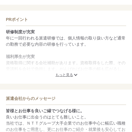
定費用負担など。
【きらら保険】割安価格にてご利用可能・傷害保険・自動車保
険・がん保険・医療保険
PRポイント
研修制度が充実
年に一回行われる派遣研修では、個人情報の取り扱い方など通常
の勤務で必要な内容の研修を行っています。
福利厚生が充実
資格取得に関する会社補助があります。資格取得をした際、その
受講料を会社で負担します。がんばればお仕事の幅も広がるし、
受験料も負担してくれる！お得なことばかりです。
もっと見る
グループ企業のお仕事が豊富
派遣先はNTTグループがメイン。信頼関係と実績がありますので
派遣会社からのメッセージ
安心して活躍できる職場です！お仕事はOAスキルを活かせるオ
フィスワーク系から秘書、ヘルプデスク、その他ネットワークエ
皆様とお仕事を良いご縁でつなげる様に。
ンジニアなどの技術系まで豊富な点も魅力です。
良いお仕事に出会うのはとても難しいこと。
当社では、ＮＴＴグループ大手企業でのお仕事中心に幅広い職種
のお仕事をご用意し、更にお仕事のご紹介・就業後も安心してお