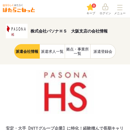
0
キープ
ログイン
メニュー
株式会社パソナＨＳ 大阪支店の会社情報
拠点・事業所
派遣会社情報
派遣求人一覧
派遣登録会
一覧
安定・大手【NTTグループ企業】に特化！経験積んで長期キャリ