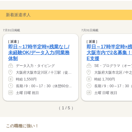
新着派遣求人
7月31日掲載
7月31日掲載
[ 派遣 ]
[ 派遣 ]
即日～17時半定時×残業なし/
即日～17時半定時×
未経験OK/データ入力/同業務
大阪市内で2名募集！
体制
E支援
データ入力・タイピング
SE・プログラマ（オー
大阪府大阪市淀川区 / 十三駅（徒歩8分）
時給 1,550円
時給 1,700円
長期 / 9：00～17：30（休憩60分...
長期 / 9：00～17：30（
土曜 日曜 祝日
土曜 日曜 祝日
（ 1 / 5 ）
この職種に強い！