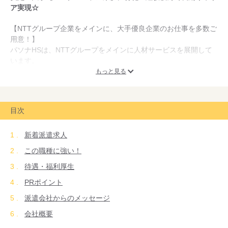
ア実現☆
【NTTグループ企業をメインに、大手優良企業のお仕事を多数ご
用意！】
パソナHSは、NTTグループをメインに人材サービスを展開して
います。
NTTならではのネットワーク・IT系のお仕事はもちろんのこと、
もっと見る
事務系（一般事務・総務事務・財務経理・受付・秘書等）のお仕
事も豊富にご用意しています。
未経験OKなお仕事もあります。就業中の方には、キャリア支援
目次
制度も充実！
無料OAスクール、ネットワークスクールや資格取得支援制度も
新着派遣求人
設けてはたらく皆さんのキャリアアップを支援しています。
この職種に強い！
待遇・福利厚生
PRポイント
派遣会社からのメッセージ
会社概要