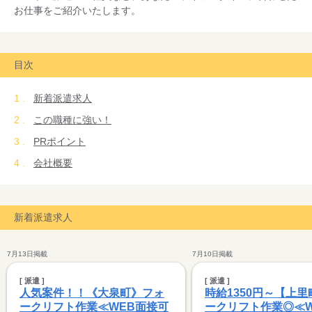
お仕事をご紹介いたします。
目次
新着派遣求人
この職種に強い！
PRポイント
会社概要
新着派遣求人
7月13日掲載
7月10日掲載
[ 派遣 ]
[ 派遣 ]
人気案件！！《大泉町》フォ
時給1350円～【上
ークリフト作業≪WEB面接可
ークリフト作業◎≪W