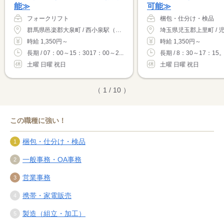
能≫
可能≫
フォークリフト
梱包・仕分け・検品
群馬県邑楽郡大泉町 / 西小泉駅（車10分）
時給 1,350円～
時給 1,350円～
長期 / 07：00～15：3017：00～2...
長期 / 8：30～17：15。
土曜 日曜 祝日
土曜 日曜 祝日
（ 1 / 10 ）
この職種に強い！
梱包・仕分け・検品
一般事務・OA事務
営業事務
携帯・家電販売
製造（組立・加工）