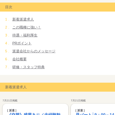
まずは、お気楽にお問合せください。笑顔でお待ちしております
目次
♪
新着派遣求人
この職種に強い！
待遇・福利厚生
PRポイント
派遣会社からのメッセージ
会社概要
研修・スタッフ特典
新着派遣求人
7月21日掲載
7月21日掲載
[ 派遣 ]
[ 派遣 ]
《交替》残業あり／未経験歓
昼パート│9：00～14