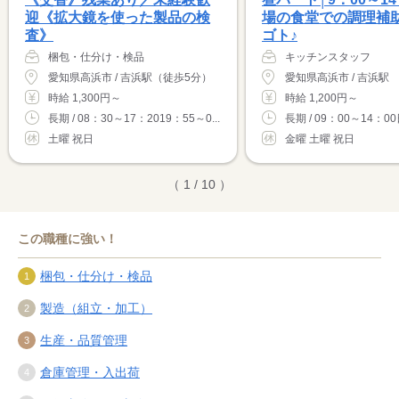
迎《拡大鏡を使った製品の検
場の食堂での調理補
査》
ゴト♪
梱包・仕分け・検品
キッチンスタッフ
愛知県高浜市 / 吉浜駅（徒歩5分）
愛知県高浜市 / 吉浜駅
時給 1,300円～
時給 1,200円～
長期 / 08：30～17：2019：55～0...
長期 / 09：00～14：00
土曜 祝日
金曜 土曜 祝日
（ 1 / 10 ）
この職種に強い！
梱包・仕分け・検品
製造（組立・加工）
生産・品質管理
倉庫管理・入出荷