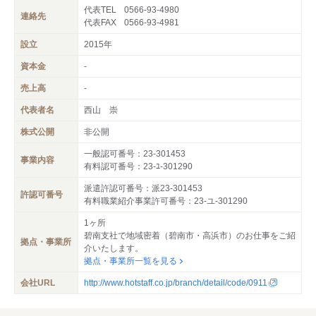
代表TEL
0566-93-4980
連絡先
代表FAX
0566-93-4981
設立
2015年
資本金
-
売上高
-
代表者名
西山 崇
株式公開
非公開
一般認可番号：23-301453
事業内容
有料認可番号：23-ﾕ-301290
派遣許認可番号：派23-301453
許認可番号
有料職業紹介事業許可番号：23-ユ-301290
1ヶ所
碧南支社で地域密着（碧南市・高浜市）のお仕事をご紹
拠点・事業所
介いたします。
拠点・事業所一覧を見る
会社URL
http://www.hotstaff.co.jp/branch/detail/code/0911