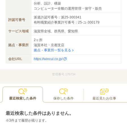
分析、設計、構築
コンピューター全般の運用管理・保守・販売
派遣許認可番号：派25-300341
許認可番号
有料職業紹介事業許可番号：25-ユ-300179
サービス地域
滋賀県全域、群馬県、愛知県
2ヶ所
拠点・事業所
滋賀本社・京都支店
拠点・事業所一覧を見る
会社URL
https://wincul.co.jp/
管理番号.176734
最近検索した条件
保存した条件
最近見たお仕事
最近検索した条件はありません。
※3件まで履歴が残ります。