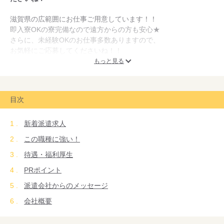
滋賀県の広範囲にお仕事ご用意しています！！
即入寮OKの寮完備なので遠方からの方も安心★
さらに、未経験OKのお仕事多数ありますので、
お気軽にご応募してくださいね！！
もっと見る
送迎対応も一部あり。
仮払い制度あり。
目次
ーーーーーーーーーー
新着派遣求人
この度、
プロダンスチームである「dip battles」
この職種に強い！
のスポンサー企業になりました！
待遇・福利厚生
PRポイント
派遣会社からのメッセージ
会社概要