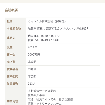
会社概要
社名
ウィンクル株式会社（採用係）
本社所在地
滋賀県 彦根市 高宮町211ブリジストン厚生棟2F
代表TEL
0120-445-470
連絡先
代表FAX
0749-47-5431
設立
2011年
資本金
2000万円
売上高
非公開
代表者名
内藤修一
株式公開
非公開
従業員数
113人
人材派遣サービス業務
職業紹介事業
製造・物流ラインでの一括請負業務
事業内容
情報ネットワークシステム