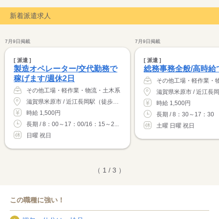
新着派遣求人
7月9日掲載
7月9日掲載
[ 派遣 ]
[ 派遣 ]
製造オペレーター/交代勤務で
総務事務全般/高時給
稼げます/週休2日
その他工場・軽作業・
その他工場・軽作業・物流・土木系
滋賀県米原市 / 近江長岡駅（徒歩1分）
時給 1,500円
時給 1,500円
長期 / 8：30～17：30
長期 / 8：00～17：00/16：15～2...
土曜 日曜 祝日
日曜 祝日
（ 1 / 3 ）
この職種に強い！