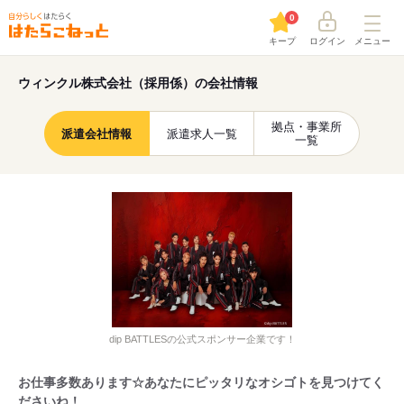
0
キープ
ログイン
メニュー
ウィンクル株式会社（採用係）の会社情報
拠点・事業所
派遣会社情報
派遣求人一覧
一覧
dip BATTLESの公式スポンサー企業です！
お仕事多数あります☆あなたにピッタリなオシゴトを見つけてく
ださいね！