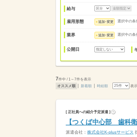
給与
雇用形態
選択中の条
追加･変更
業界
選択中の条
追加･変更
公開日
7
件中 / 1～7件を表示
表
オススメ順
新着順
時給順
[ 正社員への紹介予定派遣 ]
?
【つくば中心部 歯科
派遣会社：
株式会社K-plusサービス