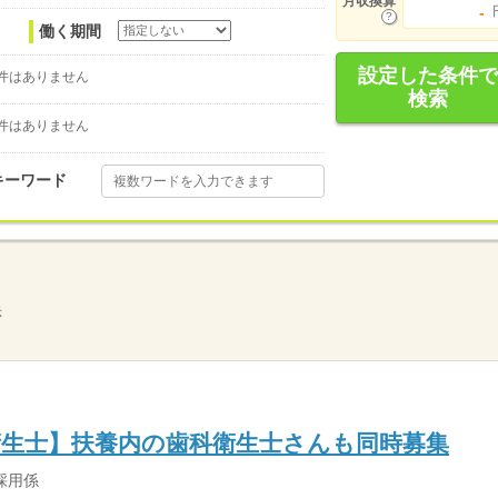
月収換算
-
働く期間
設定した条件で
件はありません
検索
件はありません
キーワード
示
衛生士】扶養内の歯科衛生士さんも同時募集
採用係