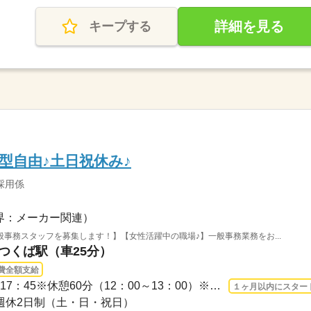
詳細を見る
キープする
型自由♪土日祝休み♪
採用係
界：メーカー関連）
事務スタッフを募集します！】【女性活躍中の職場♪】一般事務業務をお...
 つくば駅（車25分）
費全額支給
長期 2026/8/17〜 / 9：00 ～17：45※休憩60分（12：00～13：00）※残業：0～5ｈ/月（繁...
１ヶ月以内にスター
完全週休2日制（土・日・祝日）