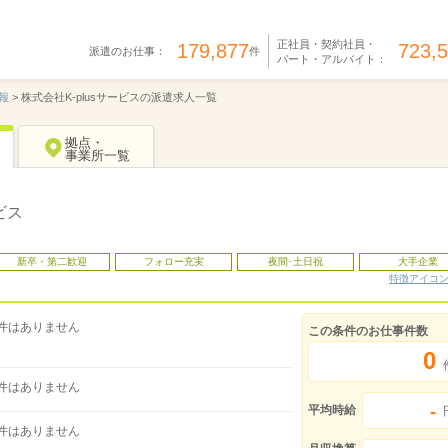
正社員・契約社員・
179,877
723,
派遣のお仕事：
件
パート・アルバイト：
報
>
株式会社K-plusサービスの派遣求人一覧
拠点・
事業所一覧
ビス
新卒・第二歓迎
フォロー充実
夜間･土日祝
大手企業
特徴アイコ
件はありません
この条件のお仕事件数
0
件はありません
-
平均時給
件はありません