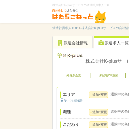
株式会社K-plusサービスの派遣社員求人一覧
派遣社員求人TOP
>
株式会社K-plusサービスの会社情
派遣会社情報
派遣求人一覧
株式会社K-plusサー
外資系企業
未経験OK豊富
エリア
選択中の条
追加･変更
駅・沿線選択
職種
選択中の条
追加･変更
こだわり
選択中の条
追加･変更