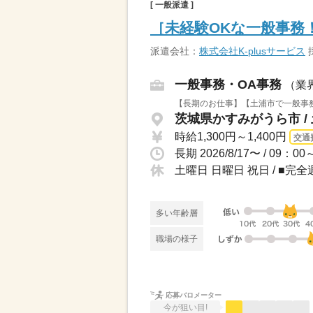
[ 一般派遣 ]
［未経験OKな一般事務
派遣会社：
株式会社K-plusサービス
一般事務・OA事務
（業
【長期のお仕事】【土浦市で一般事務ス
茨城県かすみがうら市 /
時給1,300円～1,400円
交通
土曜日 日曜日 祝日 / ■
多い年齢層
職場の様子
応募バロメーター
今が狙い目!