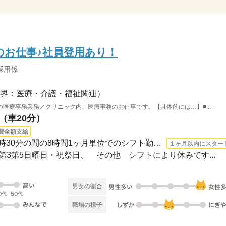
のお仕事♪社員登用あり！
採用係
界：医療・介護・福祉関連）
医療事務業務／クリニック内、医療事務のお仕事です。【具体的には…】■...
（車20分）
費全額支給
長期 2026/8/24〜 / 8時～18時30分の間の8時間1ヶ月単位でのシフト勤務になります。（...
１ヶ月以内にスター
第1第3第5日曜日・祝祭日、 その他 シフトにより休みです...
男女の割合
職場の様子