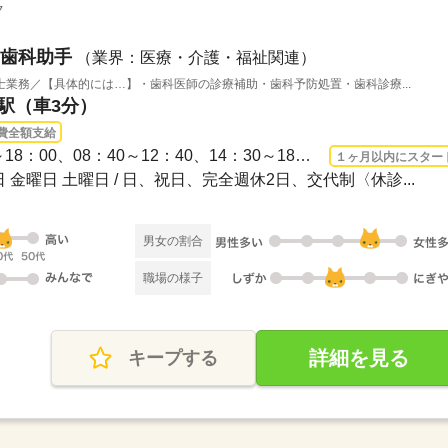
ク
歯科助手
（業界：医療・介護・福祉関連）
業務／【具体的には…】・歯科医師の診療補助・歯科予防処置・歯科診療...
ば駅（車3分）
費全額支給
長期 2026/8/17〜 / 08：40～18：00、08：40～12：40、14：30～18：008：40～18：30休...
１ヶ月以内にスター
 金曜日 土曜日 / 日、祝日、完全週休2日、交代制〈休診...
男女の割合
職場の様子
詳細を見る
キープする