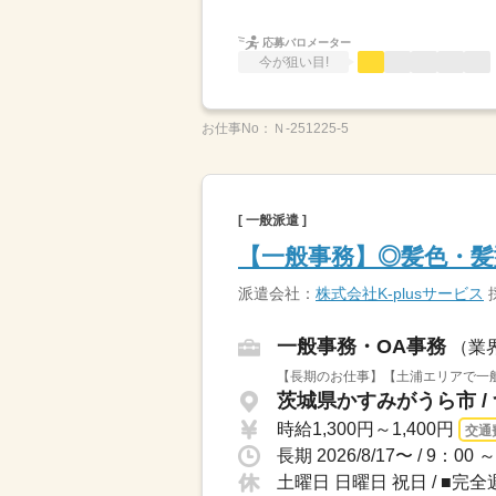
応募バロメーター
今が狙い目!
お仕事No：
Ｎ-251225‐5
[ 一般派遣 ]
【一般事務】◎髪色・髪
派遣会社：
株式会社K-plusサービス
一般事務・OA事務
（業
【長期のお仕事】【土浦エリアで一般
茨城県かすみがうら市 /
時給1,300円～1,400円
交通
土曜日 日曜日 祝日 / ■