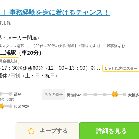
！］事務経験を身に着けるチャンス！
採用係
界：メーカー関連）
タッフ急募！】【20代～30代の女性活躍中の職場です♪】 一般事務をお...
 土浦駅（車20分）
費全額支給
長期 2026/8/17〜 / 09：00～17：30※休憩60分（12：00～13：00）※残業：繁忙期により0...
１ヶ月以内にスター
完全週休2日制（土・日・祝日）
男女の割合
詳細を見る
キープする