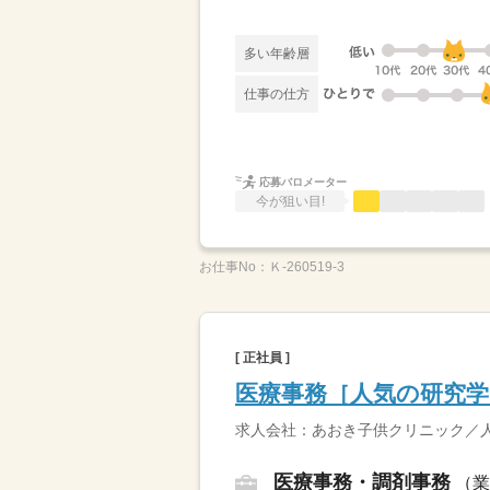
多い年齢層
仕事の仕方
応募バロメーター
今が狙い目!
お仕事No：
Ｋ-260519‐3
[ 正社員 ]
医療事務［人気の研究学
求人会社：あおき子供クリニック／人材
医療事務・調剤事務
（業