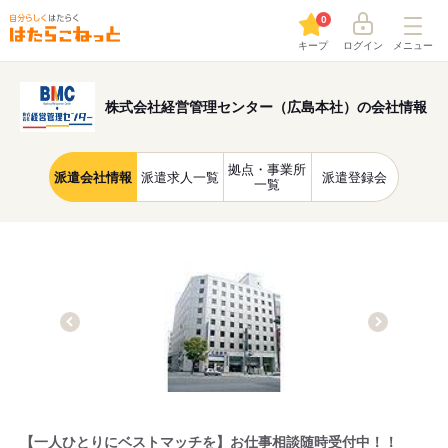
0
キープ
ログイン
メニュー
株式会社経営管理センター（広島本社）の会社情報
拠点・事業所
派遣会社情報
派遣求人一覧
派遣登録会
一覧
【一人ひとりにベストマッチを】お仕事相談随時受付中！！