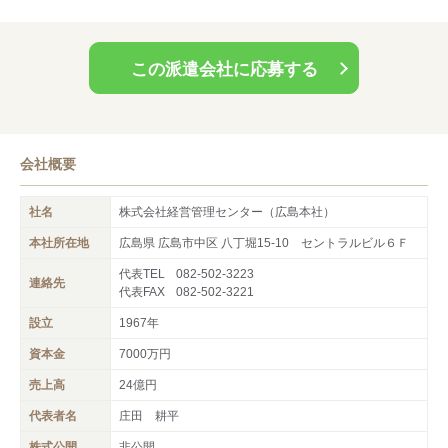
♪）
※夜間登録（18：00以降）もご相談承ります！
この派遣会社に応募する
会社概要
社名
株式会社経営管理センター（広島本社）
本社所在地
広島県 広島市中区 八丁堀15-10 セントラルビル６Ｆ
代表TEL
082-502-3223
連絡先
代表FAX
082-502-3221
設立
1967年
資本金
7000万円
売上高
24億円
代表者名
庄田 耕平
株式公開
非公開