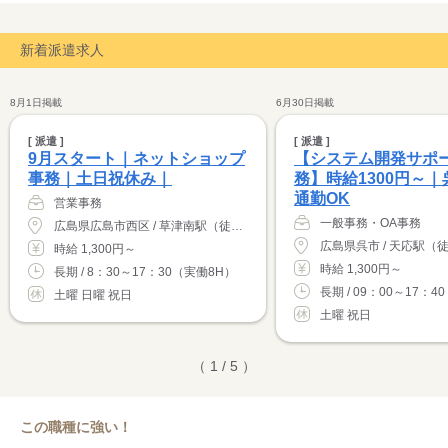
新着派遣求人
8月1日掲載
6月30日掲載
[ 派遣 ]
[ 派遣 ]
9月スタート｜ネットショップ
【システム開発サポ
事務｜土日祝休み｜
務】時給1300円～
通勤OK
営業事務
一般事務・OA事務
広島県広島市西区 / 草津南駅（徒歩15分）
広島県呉市 / 天応駅（
時給 1,300円～
時給 1,300円～
長期 / 8：30～17：30（実働8H）
長期 / 09：00～17：40
土曜 日曜 祝日
土曜 祝日
（ 1 / 5 ）
この職種に強い！