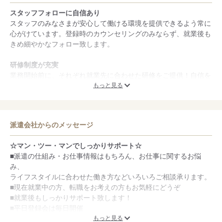
スタッフフォローに自信あり
スタッフのみなさまが安心して働ける環境を提供できるよう常に
心がけています。登録時のカウンセリングのみならず、就業後も
きめ細やかなフォロー致します。
研修制度が充実
業務開始前に、それぞれ就業先に合わせた研修をご提供！自信を
もってスタートしていただけます！就業後も定期的に利用できる
もっと見る
キャリアアップ研修でサポート！頑張るあなたを全力応援致しま
す。
派遣会社からのメッセージ
新卒・第二新卒歓迎のお仕事が豊富
新卒・第二新卒向けの正社員紹介（採用代行）行っています。主
☆マン・ツー・マンでしっかりサポート☆
に中国地方へのUIJターン希望の方、将来の目標が定まらない学
■派遣の仕組み・お仕事情報はもちろん、お仕事に関するお悩
生さん向けのキャリアカウンセリングも実施中！
み、
ライフスタイルに合わせた働き方などいろいろご相談承ります。
■現在就業中の方、転職をお考えの方もお気軽にどうぞ
■就業後もしっかりサポート致します！
■平日登録会は毎日開催
（10：00～、13：30～、15：30～、その他の時間帯も応相談
もっと見る