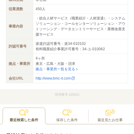
従業員数
450人
・総合人材サービス（職業紹介・人材派遣）・システム
ソリューション・コールセンターソリューション・アウ
事業内容
トソーシング・データエントリーサービス・業務改善支
援サービス
派遣許認可番号：派34-010102
許認可番号
有料職業紹介事業許可番号：34-ユ-010062
4ヶ所
拠点・事業所
東京・広島・大阪・沼津
拠点・事業所一覧を見る
会社URL
http://www.bmc-it.com
管理番号.165021
最近検索した条件
保存した条件
最近見たお仕事