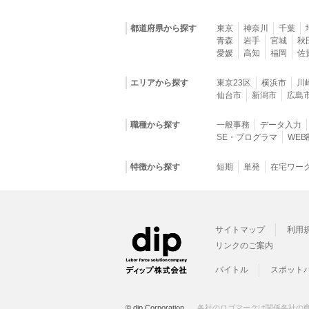
都道府県から探す
東京
神奈川
千葉
青森
岩手
宮城
秋
愛媛
高知
福岡
佐
エリアから探す
東京23区
横浜市
川
仙台市
新潟市
広島
職種から探す
一般事務
データ入力
SE・プログラマ
WE
特徴から探す
短期
単発
在宅ワー
サイトマップ
利用
リンクのご案内
バイトル
スポット
© dip Corporation.
各社のロゴマークは関係各社の