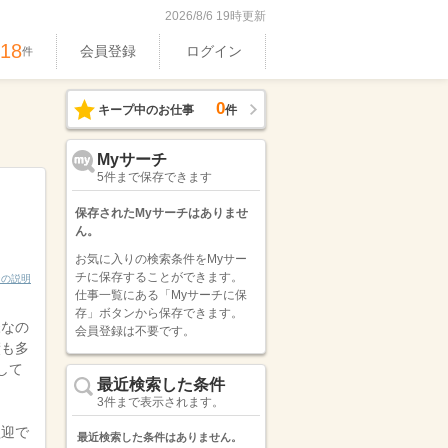
2026/8/6 19時更新
318
会員登録
ログイン
件
0
キープ中のお仕事
件
Myサーチ
5件まで保存できます
保存されたMyサーチはありませ
ん。
お気に入りの検索条件をMyサー
チに保存することができます。
ンの説明
仕事一覧にある「Myサーチに保
存」ボタンから保存できます。
様なの
会員登録は不要です。
績も多
して
最近検索した条件
3件まで表示されます。
歓迎で
最近検索した条件はありません。