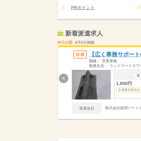
PRポイント
新着派遣求人
本日公開
8月6日掲載
【広く事務サポートO
職種：
営業事務
勤務先名：
ランドマークタワ
<
1,800円
交通費全額支給
株式会社経理パートナ
派遣会社