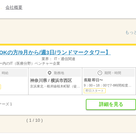
会社概要
もっ
Kの方/9月から/週3日/ランドマークタワー】
業界：
IT・通信関連
ー内のIT（医療分野）ベンチャー企業
時給
勤務地
期間・時間
神奈川県 / 横浜市西区
長期 即日〜
9：00～18：00で7-8時間程度を想定しており...
京浜東北・根岸線桜木町駅（徒歩5分）
即日スタート
詳細を見る
ーズ 1
( 1 / 10 )