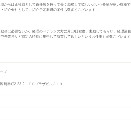
社側からは正社員として責任感を持って長く勤務して欲しいという要望が多い職種で
遣・紹介会社として、紹介予定派遣の案件も数多くございます！
勤務は必要ないが、経理のベテランの方に月10日程度、出勤してもらい、経理業
定申告業務など特定の時期に集中して就業して欲しいというお仕事も多数ございます
ーズ
鶴屋町2-23-2 ＴＳプラザビル３１１