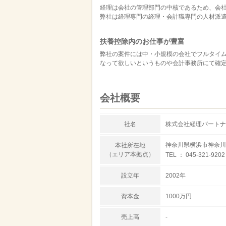
経理は会社の管理部門の中核であるため、会
弊社は経理専門の経理・会計職専門の人材派
扶養控除内のお仕事が豊富
弊社の案件には中・小規模の会社でフルタイム
なって欲しいというものや会計事務所にて確
会社概要
社名
株式会社経理パートナ
神奈川県横浜市神奈川区
本社所在地
（エリア本拠点）
TEL ： 045-321-9202
設立年
2002年
資本金
1000万円
売上高
-