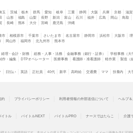
埼玉
茨城
栃木
群馬
愛知
岐阜
三重
静岡
大阪
兵庫
京都
滋賀
田
山形
福島
山梨
長野
新潟
富山
石川
福井
広島
岡山
鳥取
賀
長崎
熊本
大分
宮崎
鹿児島
沖縄
崎市
相模原市
千葉市
さいたま市
名古屋市
静岡市
浜松市
大阪市
市
岡山市
福岡市
北九州市
熊本市
経理・会計・財務
総務・人事・法務
金融事務（銀行・証券）
学校事務（大
B制作・編集
DTPオペレーター
医療事務
看護師・准看護師
軽作業
製造（
ク
日払い
英語
正社員
40代
新卒
高時給
交通費
ママ
扶養内
大
規約
プライバシーポリシー
利用者情報の外部送信について
ヘルプ＆
バイトル
バイトルNEXT
バイトルPRO
ナースではたらこ
介護
商標または商標登録です。本サイトの求人広告・コンテンツには、イメージ画像を含む可能