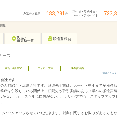
正社員・契約社員・
183,281
723,
派遣のお仕事：
件
パート・アルバイト：
情報
拠点・
派遣登録会
事業所一覧
ナーズ
短期･単発豊富
フォロー充実
扶養控除内
特徴アイコ
遣会社です
門の人材紹介・派遣会社です。派遣先企業は、大手から中小まで多種多
事務所を併設している関係上、顧問先や取引実績のある企業への派遣実
しかない…」「スキルに自信がない…」という方でも、ステップアップ
す。
社でバックアップさせていただきます。就業に関するお悩みがある方も