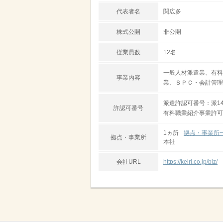
代表者名
関広多
株式公開
非公開
従業員数
12名
一般人材派遣業、有料
事業内容
業、ＳＰＣ・会計管理
派遣許認可番号：派14-
許認可番号
有料職業紹介事業許可番号
1ヵ所
拠点・事業所
拠点・事業所
本社
会社URL
https://keiri.co.jp/biz/