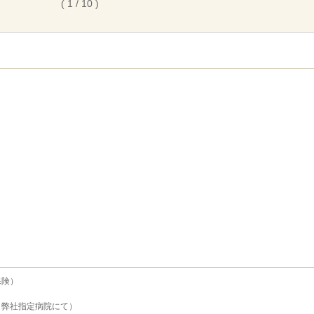
( 1 / 10 )
保険）
・弊社指定病院にて）