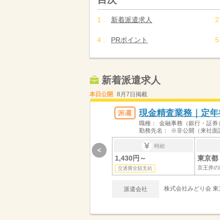
新着派遣求人
PRポイント
新着派遣求人
本日公開
8月7日掲載
現金精査業務｜定年
職種：
金融事務（銀行・証券
勤務先名：
※非公開（来社面
時給
<
1,430円～
東京都 
交通費全額支給
株式会社みどり会 東京
派遣会社