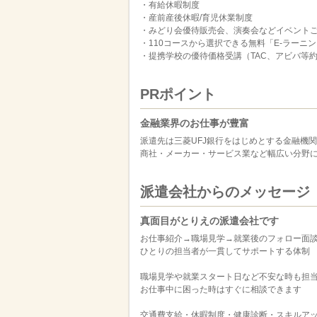
・有給休暇制度
・産前産後休暇/育児休業制度
・みどり会優待販売会、演奏会などイベント
・110コースから選択できる無料「E-ラーニ
・提携学校の優待価格受講（TAC、アビバ等約
PRポイント
金融業界のお仕事が豊富
派遣先は三菱UFJ銀行をはじめとする金融機
商社・メーカー・サービス業など幅広い分野
派遣会社からのメッセージ
真面目がとりえの派遣会社です
お仕事紹介→職場見学→就業後のフォロー面
ひとりの担当者が一貫してサポートする体制
職場見学や就業スタート日など不安な時も担
お仕事中に困った時はすぐに相談できます
交通費支給・休暇制度・健康診断・スキルア