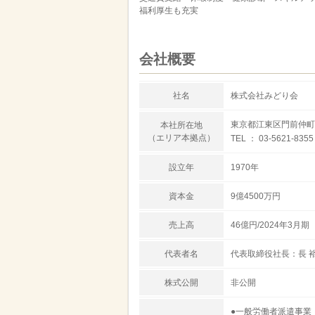
福利厚生も充実
会社概要
社名
株式会社みどり会
東京都江東区門前仲町2
本社所在地
（エリア本拠点）
TEL ： 03-5621-8355
設立年
1970年
資本金
9億4500万円
売上高
46億円/2024年3月期
代表者名
代表取締役社長：長 
株式公開
非公開
●一般労働者派遣事業（