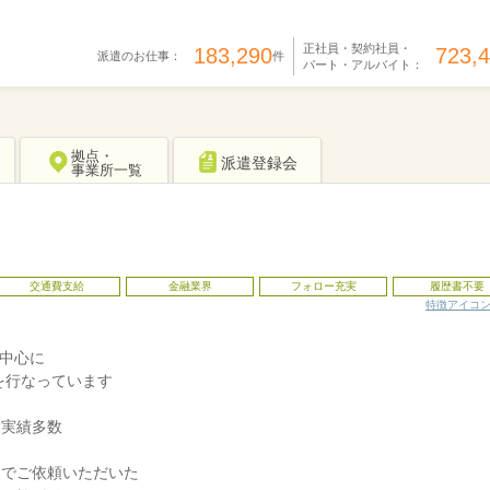
正社員・契約社員・
183,290
723,
派遣のお仕事：
件
パート・アルバイト：
拠点・
派遣登録会
事業所一覧
交通費支給
金融業界
フォロー充実
履歴書不要
特徴アイコ
を中心に
を行なっています
遣実績多数
トでご依頼いただいた