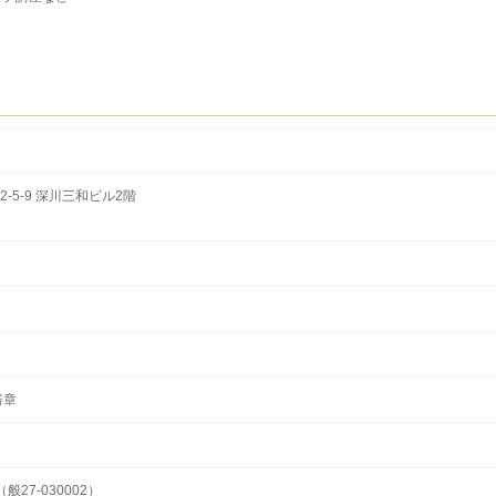
-5-9 深川三和ビル2階
裕章
般27-030002）