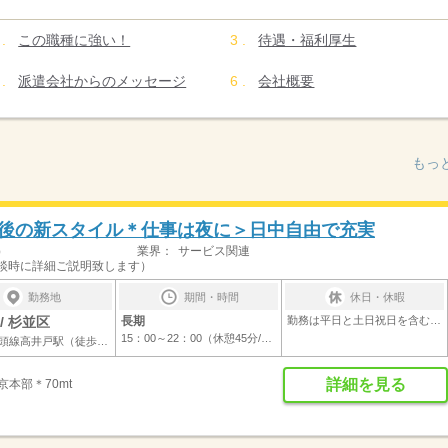
この職種に強い！
待遇・福利厚生
派遣会社からのメッセージ
会社概要
もっ
後の新スタイル＊仕事は夜に＞日中自由で充実
）
業界：
サービス関連
談時に詳細ご説明致します）
勤務地
期間・時間
休日・休暇
/ 杉並区
長期
勤務は平日と土日祝日を含む月10～13日程度...
15：00～22：00（休憩45分/実働6時間15分）...
京王井の頭線高井戸駅（徒歩8分）
詳細を見る
本部＊70mt