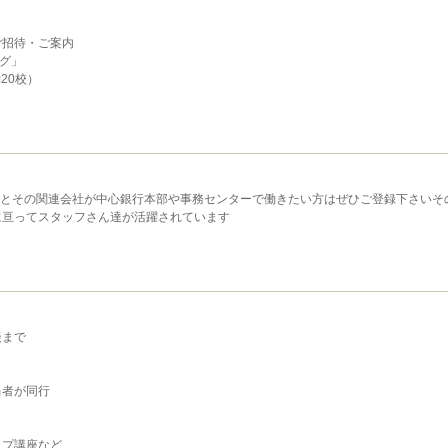
ご招待・ご案内
ング」
20校）
関とその関連会社が中心銀行本部や事務センターで働きたい方はぜひご登録下さいそ
に亘ってスタッフさん達が活躍されています
談まで
当者が同行
ップ講座など