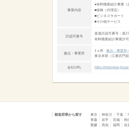
●有料職業紹介事業（2
事業内容
■保険（代理店）
■ビジネスサポート
■その他サービス
派遣許認可番号：派27-
許認可番号
有料職業紹介事業許可番号
1ヵ所
拠点・事業所
拠点・事業所
東京本部（江東区門前
会社URL
https://midorikai-jinzai.
都道府県から探す
東京
神奈川
千葉
青森
岩手
宮城
秋
愛媛
高知
福岡
佐