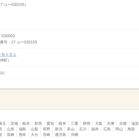
7-ユー030155）
030002
：27-ユー030155
一覧を見る
仲町）
jp/
埼玉
茨城
栃木
群馬
愛知
岐阜
三重
静岡
大阪
兵庫
京都
滋賀
田
山形
福島
山梨
長野
新潟
富山
石川
福井
広島
岡山
鳥取
賀
長崎
熊本
大分
宮崎
鹿児島
沖縄