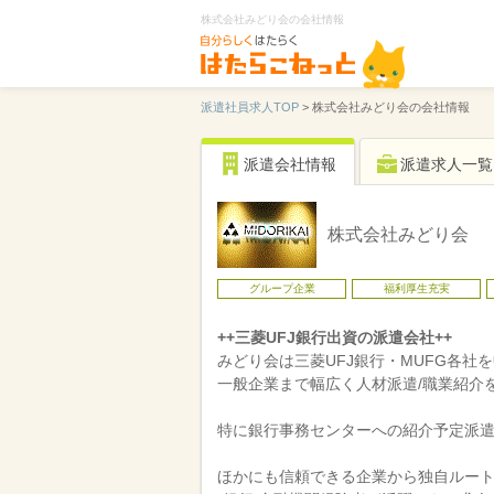
株式会社みどり会の会社情報
派遣社員求人TOP
>
株式会社みどり会の会社情報
派遣会社情報
派遣求人一覧
株式会社みどり会
グループ企業
福利厚生充実
++三菱UFJ銀行出資の派遣会社++
みどり会は三菱UFJ銀行・MUFG各社
一般企業まで幅広く人材派遣/職業紹介
特に銀行事務センターへの紹介予定派
ほかにも信頼できる企業から独自ルー