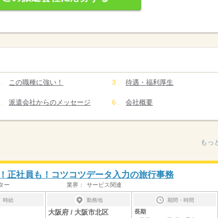
この職種に強い！
待遇・福利厚生
派遣会社からのメッセージ
会社概要
もっ
！正社員も！コツコツデータ入力の旅行事務
ター
業界：
サービス関連
時給
勤務地
期間・時間
大阪府 / 大阪市北区
長期