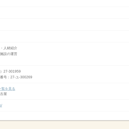
・人材紹介
施設の運営
7-301959
：27-ユ-300269
一覧を見る
古屋
p/