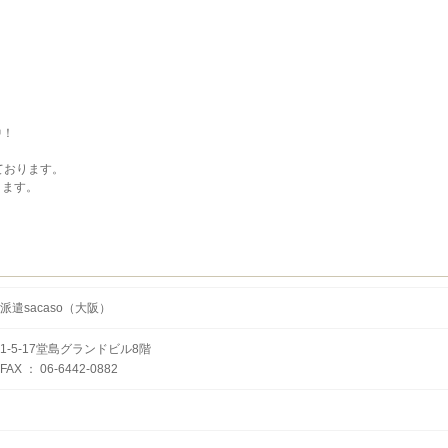
中！
ております。
ります。
遣sacaso（大阪）
-5-17堂島グランドビル8階
 FAX ： 06-6442-0882