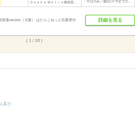
・平日のみ／週5日※予定での希望休の申請OK...
Ｏｓａｋａ Ｍｅｔｒｏ御堂筋線梅田駅（徒歩6分）
詳細を見る
派遣sacaso（大阪） はたらこねっと応募受付
( 1 / 10 )
ンター