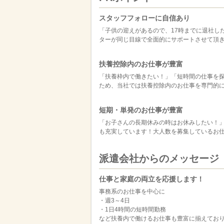
スタッフフォローに自信あり
「子供の迎えがあるので、17時までに退社し
ターが同じ目線で全面的にサポートさせて頂
扶養控除内のお仕事が豊富
「扶養枠内で働きたい！」「短時間の仕事を探
ため、当社では扶養控除内のお仕事を専門的に
短期・単発のお仕事が豊富
「お子さんの長期休みの時はお休みしたい！
も充実しています！大人数を募集しているお
派遣会社からのメッセージ
仕事と家庭の両立を応援します！
事務系のお仕事を中心に
・週3～4日
・1日4時間の短時間勤務
など扶養内で働けるお仕事も豊富に揃えてお