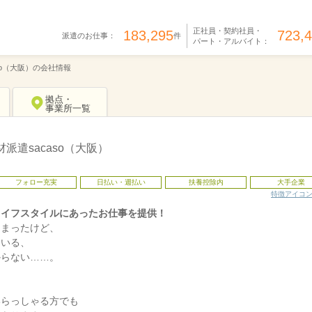
正社員・契約社員・
183,295
723,
派遣のお仕事：
件
パート・アルバイト：
so（大阪）の会社情報
拠点・
事業所一覧
派遣sacaso（大阪）
フォロー充実
日払い・週払い
扶養控除内
大手企業
特徴アイコ
ライフスタイルにあったお仕事を提供！
しまったけど、
ている、
からない……。
いらっしゃる方でも