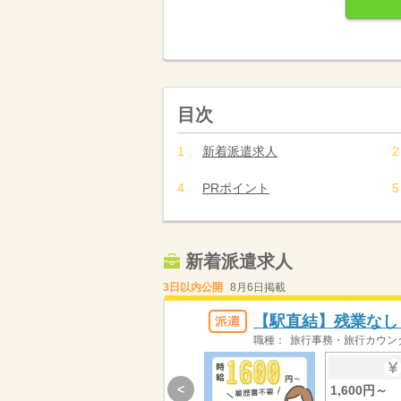
目次
新着派遣求人
PRポイント
新着派遣求人
3日以内公開
8月6日掲載
【駅直結】残業なし
職種：
旅行事務・旅行カウン
<
1,600円～