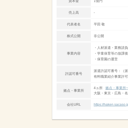
資本金
1億円
売上高
-
代表者名
平田 敬
株式公開
非公開
・人材派遣・業務請負
事業内容
・学童保育等の放課後
・保育園の運営
派遣許認可番号：（派）2
許認可番号
有料職業紹介事業許可番号
4ヵ所
拠点・事業所
拠点・事業所
大阪・東京・広島・名
会社URL
https://haken.sacaso.j