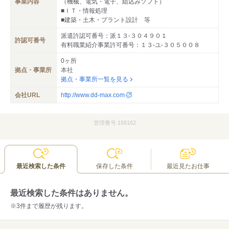
事業内容
（機械、電気・電子、組込みソフト）
■ＩＴ・情報処理
■建築・土木・プラント設計 等
派遣許認可番号：派１３‐３０４９０１
許認可番号
有料職業紹介事業許可番号：１３‐ユ‐３０５００８
0ヶ所
拠点・事業所
本社
拠点・事業所一覧を見る
会社URL
http://www.dd-max.com
管理番号.158162
最近検索した条件
保存した条件
最近見たお仕事
最近検索した条件はありません。
※3件まで履歴が残ります。