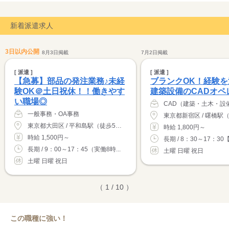
新着派遣求人
3日以内公開
8月3日掲載
7月2日掲載
[ 派遣 ]
[ 派遣 ]
【急募】部品の発注業務♪未経
ブランクOK！経験
験OK＠土日祝休！！働きやす
建築設備のCADオペ
い職場◎
CAD（建築・土木・設
一般事務・OA事務
東京都新宿区 / 曙橋駅
東京都大田区 / 平和島駅（徒歩5分）
時給 1,800円～
時給 1,500円～
長期 / 8：30～17：30
長期 / 9：00～17：45（実働8時...
土曜 日曜 祝日
土曜 日曜 祝日
（ 1 / 10 ）
この職種に強い！