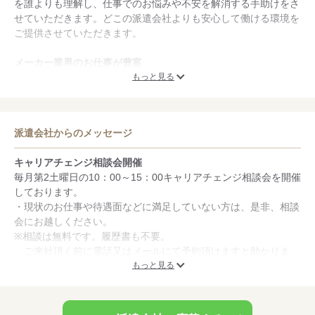
を誰よりも理解し、仕事でのお悩みや不安を解消する手助けをさ
せていただきます。どこの派遣会社よりも安心して働ける環境を
ご提供させていただきます。
メーカー業界のお仕事が豊富
取引先は上場企業５０社以上。電子機器メーカー、医療機器メー
もっと見る
カー、機械メーカー、自動車メーカーなど多業種にわたり取引し
ており、「自分の身になる技術に触れたい」「様々な企業の最先
端開発に携わりたい」等、向上心のある技術者にとって、最高に
派遣会社からのメッセージ
腕を磨ける開発・設計環境を提供します。
キャリアチェンジ相談会開催
取り扱い職種が豊富
毎月第2土曜日の10：00～15：00キャリアチェンジ相談会を開催
電気・電子、ソフトウェア、機械などの開発・設計・設計支援
しております。
（ＣＡＤオペ等）～組立・調整・検査～保守・メンテなど幅広い
・現状のお仕事や待遇面などに満足していない方は、是非、相談
職種を提供します。また、事務・オフィス系も充実しています。
会にお越しください。
※相談は無料です。履歴書も不要。
ご来社頂く前に電話又はメールにて予約頂けますと助かりま
す。
もっと見る
相談会場：株式会社ディーアンドディーマックス本社
〒105‐0011 東京都港区芝公園2‐9‐5 向陽ビル1F