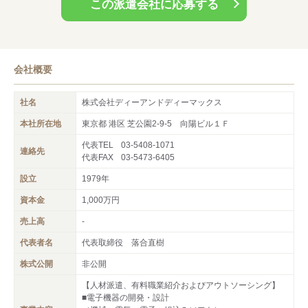
この派遣会社に応募する
TEL：03-5408-1071
会社概要
社名
株式会社ディーアンドディーマックス
本社所在地
東京都 港区 芝公園2‐9‐5 向陽ビル１Ｆ
代表TEL
03-5408-1071
連絡先
代表FAX
03-5473-6405
設立
1979年
資本金
1,000万円
売上高
-
代表者名
代表取締役 落合直樹
株式公開
非公開
【人材派遣、有料職業紹介およびアウトソーシング】
■電子機器の開発・設計