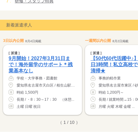
研修・スタッフ特典
新着派遣求人
3日以内公開
一週間以内公開
8月4日掲載
8月2日掲載
[ 派遣 ]
[ 派遣 ]
9月開始！2027年3月31日ま
【50代60代活躍中♪
で！海外留学のサポート＊残
日3時間！私立高校
業基本なし
清掃★
学校・大学事務・図書館
事務的軽作業
愛知県名古屋市天白区 / 相生山駅（徒歩10分）
時給 1,500円
時給 1,200円～
長期 / ・8：30～17：30 （休憩...
長期 / 就業時間→15：00
土曜 日曜 祝日
月曜 火曜 木曜 金曜 ...
（ 1 / 10 ）