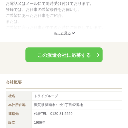
お電話又はメールにて随時受け付けております。
ポートします。
登録では、お仕事の希望条件をお伺いし、
ご希望にあったお仕事をご紹介、
または、
ご希望に合うお仕事がでてきた時にご連絡しています。
お仕事探しのひとつの手段、ツールとして
もっと見る
ぜひご利用ください。
なお、当社ではご登録いただいた方に、
この派遣会社に応募する
頻繁に電話やメールをするなどの対応はしておりません。
ぜひお気軽にご連絡、お問い合わせください。
会社概要
社名
トライグループ
本社所在地
滋賀県 湖南市 中央1丁目42番地
連絡先
代表TEL
0120-81-5559
設立
1986年