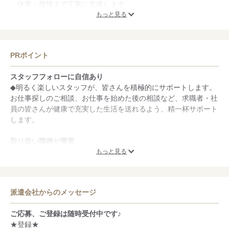
休業～復帰まで丁寧に支援します
皆さんから高評価を頂いています♪
もっと見る
◆慶弔見舞金制度
◆健康診断（無料）
◆研修制度（入社時＆年１回）
PRポイント
◆資格取得支援制度
◆短時間勤務制度
スタッフフォローに自信あり
◆雇用継続制度
◆明るく楽しいスタッフが、皆さんを積極的にサポートします。
６０歳以降も雇用継続しています
お仕事探しのご相談、お仕事を始めた後の相談など、求職者・社
６０歳以上の社員さん多数活躍中
員の皆さんが健康で充実した生活を送れるよう、精一杯サポート
◆賞与
します。
◆退職金制度
◆年次有給休暇
取り扱い職種が豊富
◆給与前払い制度
◆製造関係のお仕事がメインですが、求職者の皆さんのご希望に
もっと見る
（日払い週払いはありません）
マッチングするよう、幅広い業種・職種のお仕事をご紹介してい
ます。
派遣会社からのメッセージ
未経験OKのお仕事が豊富
◆当社では「製造初めて」「事務初めて」など未経験の方も多く
ご応募、ご登録は随時受付中です♪
採用しています。新しいことを始めるのは勇気と辛抱が必要で
★登録★
す。未経験の方が安心してお仕事をスタートできるよう精一杯サ