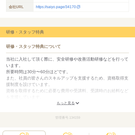
会社URL
https://saiyo.page/34170
研修・スタッフ特典
研修・スタッフ特典について
当社に入社して頂く際に、安全研修や改善活動研修などを行って
います。
所要時間は30分〜60分ほどです。
また、社員の皆さんのスキルアップを支援するため、資格取得支
援制度を設けています。
資格を取得するために必要な費用や受講料、受講時のお給料など
を支援しています。
もっと見る
研修制度と資格取得支援制度
当社に入社して頂く際の研修では、ヒヤリハット・KY活動とい
管理番号.134159
った安全研修、5S活動といった改善活動研修、未経験者の方へ
の安全教育研修など、当社に入社される方全員を対象に、基本的