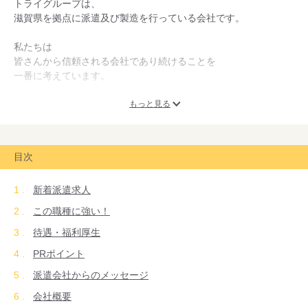
トライグループは、
滋賀県を拠点に派遣及び製造を行っている会社です。
私たちは
皆さんから信頼される会社であり続けることを
一番に考えています。
お仕事の広告でも、
もっと見る
真実性（うそ偽りが無いこと）
正確性（正しく間違いがないこと）
明瞭性（分かりやすいこと）を心掛けています。
目次
お仕事探しもしっかりサポート！
新着派遣求人
育児や介護中の方、
この職種に強い！
定年後も仕事を続けたい方、
待遇・福利厚生
障がいをお持ちの方、
外国籍の方など、
PRポイント
希望に合うお仕事が見つからない皆さんを、
派遣会社からのメッセージ
・育児介護休業制度
・専門スタッフによる育児休業支援
会社概要
・短時間勤務制度