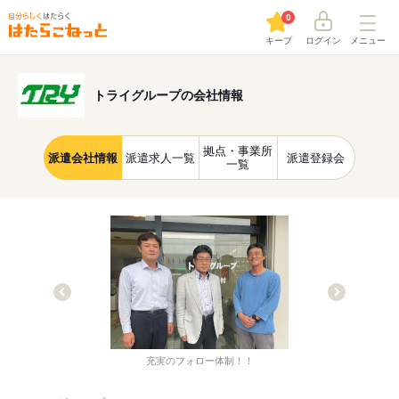
0
キープ
ログイン
メニュー
トライグループの会社情報
拠点・事業所
派遣会社情報
派遣求人一覧
派遣登録会
一覧
充実のフォロー体制！！