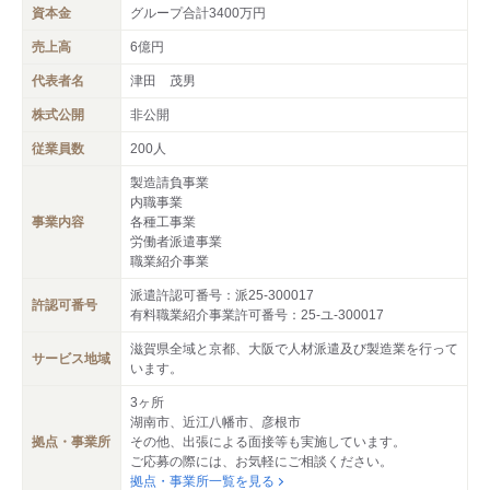
資本金
グループ合計3400万円
売上高
6億円
代表者名
津田 茂男
株式公開
非公開
従業員数
200人
製造請負事業
内職事業
事業内容
各種工事業
労働者派遣事業
職業紹介事業
派遣許認可番号：派25-300017
許認可番号
有料職業紹介事業許可番号：25-ユ-300017
滋賀県全域と京都、大阪で人材派遣及び製造業を行って
サービス地域
います。
3ヶ所
湖南市、近江八幡市、彦根市
拠点・事業所
その他、出張による面接等も実施しています。
ご応募の際には、お気軽にご相談ください。
拠点・事業所一覧を見る