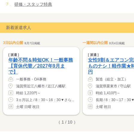
研修・スタッフ特典
・専門スタッフによる扶養内支援
・雇用継続制度
などで積極的にサポートしています。
新着派遣求人
3日以内公開
一週間以内公開
8月7日掲載
8月4日掲載
[ 派遣 ]
[ 派遣 ]
年齢不問＆時短OK！一般事務
女性9割＆エアコン
【育休代替／2027年9月ま
ものナシ！軽作業★時
で】
円
一般事務・OA事務
製造（組立・加工）
滋賀県近江八幡市 / 近江八幡駅
滋賀県栗東市 / 守山駅
時給 1,220円～
時給 1,410円～
3ヵ月以上 / 8：30～16：30▼さら...
長期 / 8：30～17：30
土曜 日曜 祝日
土曜 祝日
（ 1 / 10 ）