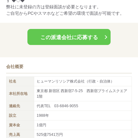
す ◆◇◆
するスタッフサポートという部署がございます。お仕事のこと、
弊社に未登録の方は登録面談が必要となります。
職場の環境、さまざまなご相談をお聞きしております。スタッフ
ご自宅からPCやスマホなどご希望の環境で面談が可能です。
さんからも高い評価を頂いており、ヒューマンリソシアはスタッ
フフォローに自信があります！
この派遣会社に応募する
会社概要
社名
ヒューマンリソシア株式会社（行政・自治体）
東京都 新宿区 西新宿7-5-25 西新宿プライムスクエア
本社所在地
1階
連絡先
代表TEL
03-6846-9055
設立
1988年
資本金
1億円
売上高
525億7541万円