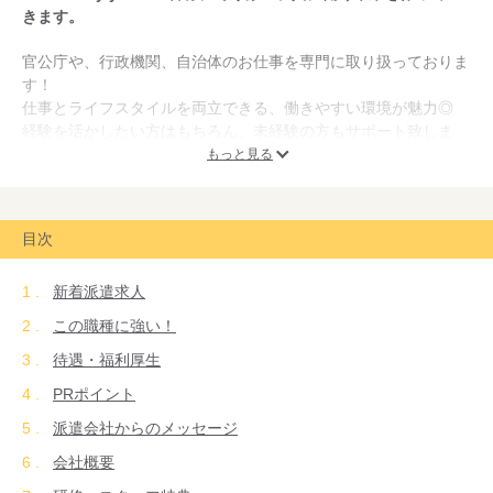
きます。
官公庁や、行政機関、自治体のお仕事を専門に取り扱っておりま
す！
仕事とライフスタイルを両立できる、働きやすい環境が魅力◎
経験を活かしたい方はもちろん、未経験の方もサポート致しま
す！
もっと見る
「書類チェックなどコツコツ作業が好きな方」
「公的機関で安心してお仕事したい方」
目次
「期間限定でお仕事をしたい方」
「これから事務経験を積みたい方」
新着派遣求人
「パソコンのスキルに自信がない方」などなど、ぜひお気軽にご
相談下さい。
この職種に強い！
待遇・福利厚生
PRポイント
派遣会社からのメッセージ
会社概要