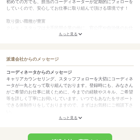
初めての方でも、担当のコーディネーターが定期的にフォローを
していくので、安心してお仕事に取り組んで頂ける環境です！
取り扱い職種が豊富
クレエ・スタッフは大手民間企業の他に、官公庁や自治体のお仕
事もたくさんあります！事務からヘルプデスクやIT分野へ挑戦し
もっと見る
たい方も大歓迎。スキルアップしていきたい方、自宅近くでお仕
事したい方などにオススメですよ！
派遣会社からのメッセージ
交通費支給制度あり
クレエ・スタッフでは通勤交通費の支給制度があります。（社内
コーディネータからのメッセージ
規定有）勤務地に関わらず安心してお仕事が出来ますよ。
キャリアカウンセリング、スタッフフォローを大切にコーディネ
ータが一丸となって取り組んでおります。登録時にも、みなさん
がご希望のお仕事に就くために、今までの経験やスキル、ご希望
等を詳しく丁寧にお伺いしています。いつでもあなたをサポート
できる体制作りをしておりますので、まずはお気軽にご相談下さ
い。
もっと見る