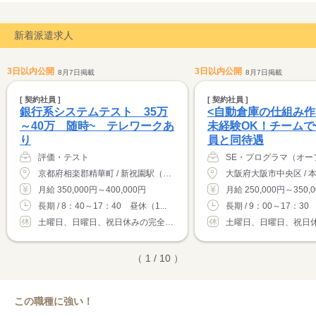
新着派遣求人
3日以内公開
3日以内公開
8月7日掲載
8月7日掲載
[ 契約社員 ]
[ 契約社員 ]
銀行系システムテスト 35万
<自動倉庫の仕組み作
～40万 随時~ テレワークあ
未経験OK！チーム
り
員と同待遇
評価・テスト
SE・プログラマ（オー
京都府相楽郡精華町 / 新祝園駅（バス7分）
月給 350,000円～400,000円
月給 250,000円～350,
長期 / 8：40～17：40 昼休（1...
長期 / 9：00～17：30 
土曜日、日曜日、祝日休みの完全週休2日制...
（ 1 / 10 ）
この職種に強い！