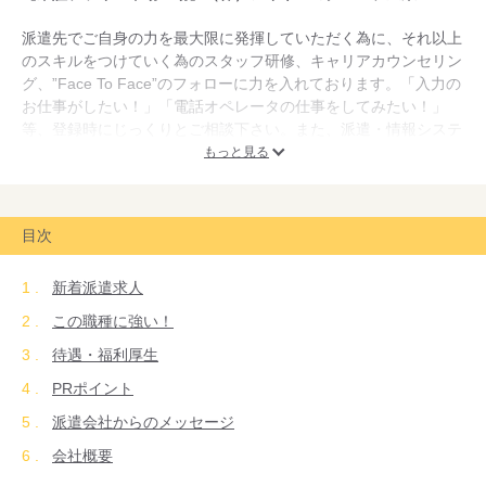
派遣先でご自身の力を最大限に発揮していただく為に、それ以上
のスキルをつけていく為のスタッフ研修、キャリアカウンセリン
グ、”Face To Face”のフォローに力を入れております。「入力の
お仕事がしたい！」「電話オペレータの仕事をしてみたい！」
等、登録時にじっくりとご相談下さい。また、派遣・情報システ
ム開発・データエントリーの三事業を柱にアウトソーシングを得
もっと見る
意としております。従って、グループ型、インドアアウトソーシ
ング型の派遣が多く、派遣先では当社からの派遣スタッフが複数
人同じ職場で働いております。その点でも安心して働いていただ
目次
けます。
新着派遣求人
この職種に強い！
待遇・福利厚生
PRポイント
派遣会社からのメッセージ
会社概要