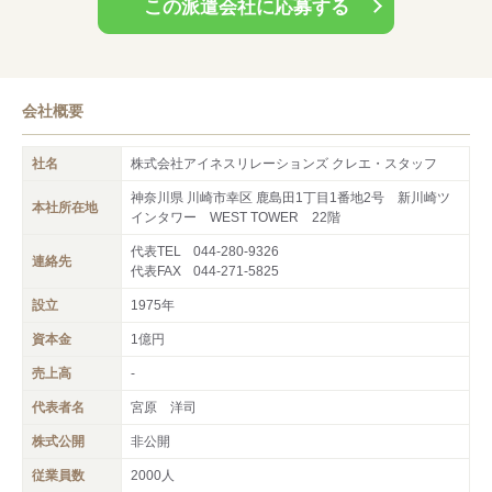
この派遣会社に応募する
会社概要
社名
株式会社アイネスリレーションズ クレエ・スタッフ
神奈川県 川崎市幸区 鹿島田1丁目1番地2号 新川崎ツ
本社所在地
インタワー WEST TOWER 22階
代表TEL
044-280-9326
連絡先
代表FAX
044-271-5825
設立
1975年
資本金
1億円
売上高
-
代表者名
宮原 洋司
株式公開
非公開
従業員数
2000人