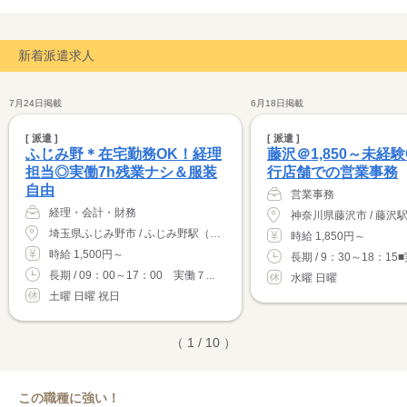
新着派遣求人
7月24日掲載
6月18日掲載
[ 派遣 ]
[ 派遣 ]
ふじみ野＊在宅勤務OK！経理
藤沢＠1,850～未経
担当◎実働7h残業ナシ＆服装
行店舗での営業事務
自由
営業事務
経理・会計・財務
埼玉県ふじみ野市 / ふじみ野駅（徒歩7分）
時給 1,850円～
時給 1,500円～
長期 / 9：30～18：15■
長期 / 09：00～17：00 実働７...
水曜 日曜
土曜 日曜 祝日
（ 1 / 10 ）
この職種に強い！