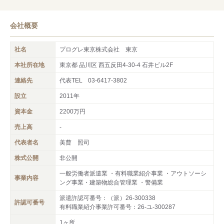
会社概要
社名
プログレ東京株式会社 東京
本社所在地
東京都 品川区 西五反田4-30-4 石井ビル2F
連絡先
代表TEL
03-6417-3802
設立
2011年
資本金
2200万円
売上高
-
代表者名
美曹 照司
株式公開
非公開
一般労働者派遣業 ・有料職業紹介事業 ・アウトソーシ
事業内容
ング事業・建築物総合管理業 ・警備業
派遣許認可番号：（派）26-300338
許認可番号
有料職業紹介事業許可番号：26-ユ-300287
1ヶ所