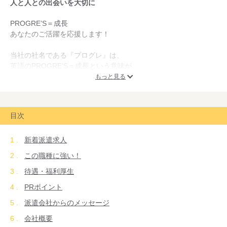
人と人との出会いを大切に
PROGRE’S＝成長
あなたのご活躍を応援します！
当社の社名である『プログレ』は、
英語のPROGRE’S＝成長という意味が
由来となっております！
もっと見る
仕事を通じて充実した毎日を過ごしていただけるように、
あなたの将来を豊かなものにするために、
目次
キャリアカウンセリングも行ないます。
新着派遣求人
無理やりお仕事のご紹介はいたしません！
この職種に強い！
ミスマッチのないお仕事に就いていただけるように、
待遇・福利厚生
親身に対応いたしますので、ぜひご相談ください。
PRポイント
また登録に来ていただく際のお時間・曜日も調整が可能です。
派遣会社からのメッセージ
土日、祝日や18時以降がご希望の方もぜひ、お伝えください！
会社概要