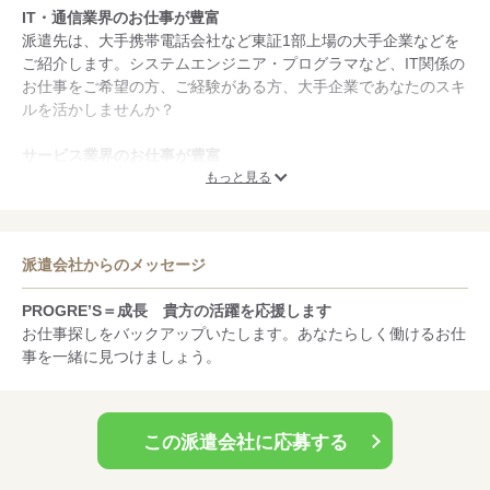
IT・通信業界のお仕事が豊富
派遣先は、大手携帯電話会社など東証1部上場の大手企業などを
ご紹介します。システムエンジニア・プログラマなど、IT関係の
お仕事をご希望の方、ご経験がある方、大手企業であなたのスキ
ルを活かしませんか？
サービス業界のお仕事が豊富
販売、接客のお仕事に挑戦してみたいという方、未経験でもトラ
もっと見る
イできるお仕事をご用意しています。オープニングのスタッフ募
集や、勤務地がたくさんあるものなど、お選びいただけます。
派遣会社からのメッセージ
スタッフフォローに自信あり
「この業界で働いてみたい」 「今勉強中の知識を活かして挑戦
PROGRE’S＝成長 貴方の活躍を応援します
してみたい」 「業界未経験でも、トライできるかな…」 など
お仕事探しをバックアップいたします。あなたらしく働けるお仕
といったあなたのご希望や疑問点などもお聞きした上でのカウン
事を一緒に見つけましょう。
セリングを心がけています。お気軽にご相談くださいね！
この派遣会社に応募する