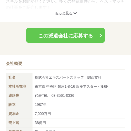
スキルをお聞かせください。多くの登録案件から、ベストマッチ
の仕事をご紹介します！
主な紹介先：広告代理店、制作会社、印刷会社、メーカー等のイ
もっと見る
ンハウス...etc
この派遣会社に応募する
会社概要
社名
株式会社エキスパートスタッフ 関西支社
本社所在地
東京都 中央区 銀座1-8-16 銀座アスタービル6F
連絡先
代表TEL
03-3561-0336
設立
1987年
資本金
7,000万円
売上高
38億円