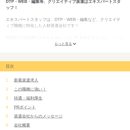
DTP・WEB・編集等、クリエイティブ派遣はエキスパートスタ
ッフ！
エキスパートスタッフは、DTP・WEB・編集など、クリエイテ
ィブ職種に特化した人材派遣会社です！
登録会では皆様のスキルをめいっぱい引き出せるように、じっく
りヒアリングを行います。
もっと見る
ご希望条件や、派遣社員として働くにあたって不安なことなど、
些細なことでもお気軽にご相談ください！
目次
お仕事スタート後も、専任担当がマンツーマンでサポートいたし
ます。職場でのお悩みやお仕事のご相談に親身になってお応えし
新着派遣求人
ます！
この職種に強い！
待遇・福利厚生
PRポイント
派遣会社からのメッセージ
会社概要