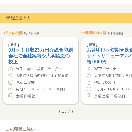
新着派遣求人
3日以内公開
一週間以内公開
8月7日掲載
8月4日掲載
[ 派遣 ]
[ 派遣 ]
9月～！月収23万円☆総合印刷
お盆明け～短期★飲食
会社で会社案内や大学論文の
サイトリニューアル
校正
給1600円
制作・編集・校正・ライター
WEBデザイナー
大阪府大阪市西成区 / 北加賀屋駅（徒歩5分）
時給 1,470円
時給 1,600円
長期 / 8：30 ～ 17：30【休憩】...
1ヵ月～3ヵ月 / 10：00 ～
土曜 日曜 祝日
水曜 土曜 日曜 祝日
（ 1 / 7 ）
この職種に強い！