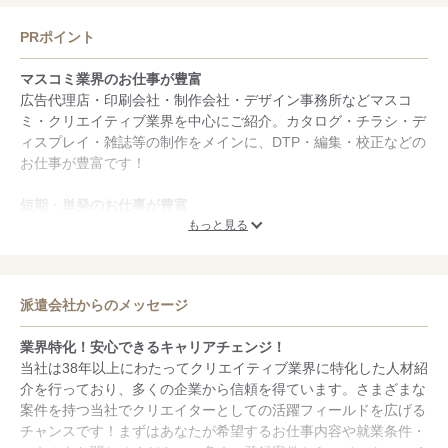
PRポイント
マスコミ業界のお仕事が豊富
広告代理店・印刷会社・制作会社・デザイン事務所などマスコ
ミ・クリエイティブ業界を中心にご紹介。カタログ・チラシ・デ
ィスプレイ・雑誌等の制作をメインに、DTP・編集・校正などの
お仕事が豊富です！
短期・単発のお仕事が豊富
繫忙期だけ、年末・年度末まで...など2ヶ月前後の期間限定求人
もっと見る
も多数ございます！
スタッフフォローに自信あり
派遣会社からのメッセージ
担当営業がスタッフさんお一人お一人をしっかりサポート！対応
スピードの早さ・課題解決のご提案に自信があります。お仕事の
業界特化！安心できるキャリアチェンジ！
お悩みに素早く対応致します！
当社は38年以上にわたってクリエイティブ業界に特化した人材紹
介を行っており、多くの企業から信頼を得ています。さまざまな
案件を持つ当社でクリエイターとしての活躍フィールドを広げる
チャンスです！まずはあなたが希望するお仕事内容や就業条件・