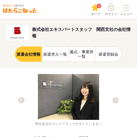
0
キープ
ログイン
メニュー
株式会社エキスパートスタッフ 関西支社の会社情
報
拠点・事業所
派遣会社情報
派遣求人一覧
派遣登録会
一覧
専任担当がマンツーマンでサポートします！