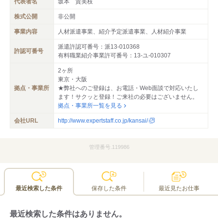
代表者名
坂本 貴美枝
株式公開
非公開
事業内容
人材派遣事業、紹介予定派遣事業、人材紹介事業
派遣許認可番号：派13-010368
許認可番号
有料職業紹介事業許可番号：13-ユ-010307
2ヶ所
東京・大阪
拠点・事業所
★弊社へのご登録は、お電話・Web面談で対応いたし
ます！サクッと登録！ご来社の必要はございません。
拠点・事業所一覧を見る
会社URL
http://www.expertstaff.co.jp/kansai/
管理番号.119986
最近検索した条件
保存した条件
最近見たお仕事
最近検索した条件はありません。