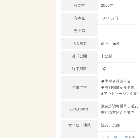
設立年
2000年
資本金
1,000万円
売上高
-
代表者名
高岡 保彦
株式公開
非公開
従業員数
7名
◆労働者派遣事業
事業内容
◆有料職業紹介事業
◆アウトソーシング事
派遣許認可番号：派25-
許認可番号
有料職業紹介事業許可番号
サービス地域
滋賀、京都
1ヵ所
拠点・事業所