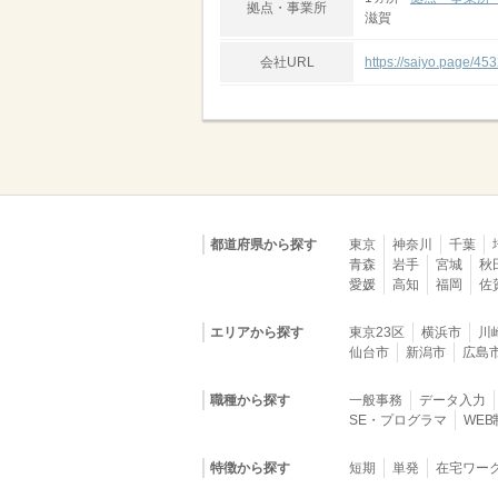
拠点・事業所
滋賀
会社URL
https://saiyo.page/45
都道府県から探す
東京
神奈川
千葉
青森
岩手
宮城
秋
愛媛
高知
福岡
佐
エリアから探す
東京23区
横浜市
川
仙台市
新潟市
広島
職種から探す
一般事務
データ入力
SE・プログラマ
WE
特徴から探す
短期
単発
在宅ワー