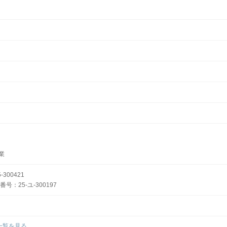
業
300421
：25-ユ-300197
一覧を見る