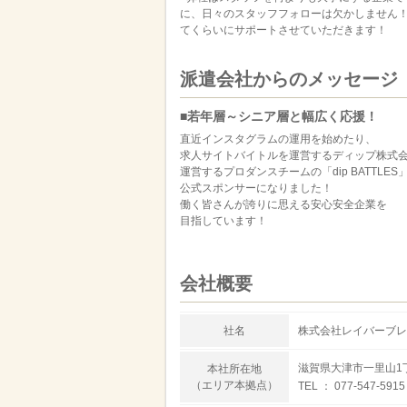
に、日々のスタッフフォローは欠かしません
てくらいにサポートさせていただきます！
派遣会社からのメッセージ
■若年層～シニア層と幅広く応援！
直近インスタグラムの運用を始めたり、
求人サイトバイトルを運営するディップ株式
運営するプロダンスチームの「dip BATTLES
公式スポンサーになりました！
働く皆さんが誇りに思える安心安全企業を
目指しています！
会社概要
社名
株式会社レイバーブレ
滋賀県大津市一里山1
本社所在地
（エリア本拠点）
TEL ： 077-547-5915