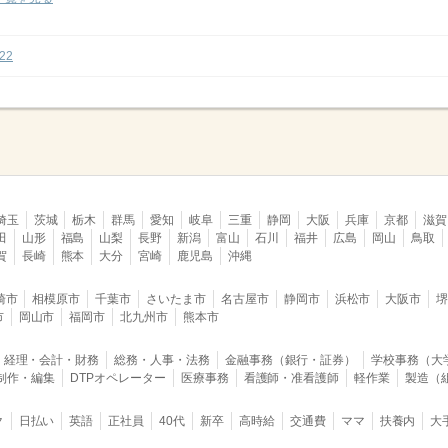
322
埼玉
茨城
栃木
群馬
愛知
岐阜
三重
静岡
大阪
兵庫
京都
滋賀
田
山形
福島
山梨
長野
新潟
富山
石川
福井
広島
岡山
鳥取
賀
長崎
熊本
大分
宮崎
鹿児島
沖縄
崎市
相模原市
千葉市
さいたま市
名古屋市
静岡市
浜松市
大阪市
市
岡山市
福岡市
北九州市
熊本市
経理・会計・財務
総務・人事・法務
金融事務（銀行・証券）
学校事務（大
B制作・編集
DTPオペレーター
医療事務
看護師・准看護師
軽作業
製造（
ク
日払い
英語
正社員
40代
新卒
高時給
交通費
ママ
扶養内
大