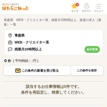
0
キープ
ログイン
メニュー
青森県、WEB・クリエイター系、残業月20時間以上、派遣の求人（募
集）一覧
青森県
WEB・クリエイター系
残業月20時間以上
条件変更
0
( 平均時給：-円 )
件
この条件の
新着を受け取る
この条件を保存
該当するお仕事情報は0件です。
条件を再設定し、検索してください。