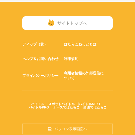
サイトトップへ
ディップ（株）
はたらこねっととは
ヘルプ＆お問い合わせ
利用規約
利用者情報の外部送信に
プライバシーポリシー
ついて
バイトル
スポットバイトル
バイトルNEXT
バイトルPRO
ナースではたらこ
介護ではたらこ
パソコン表示画面へ