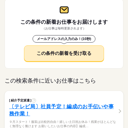
この条件の新着お仕事を
お届けします
（お仕事は毎時更新されます）
メールアドレスの入力のみ！(10秒)
この条件の新着を受け取る
この検索条件に近いお仕事はこちら
紹介予定派遣
?
〔テレビ局〕社員予定！編成のお手伝いや事
務作業！
９月スタート！服装は比較的自由！嬉しい土日祝お休み！残業がほとんどな
く無理なく働けます お願いしたいお仕事の内容】編成…