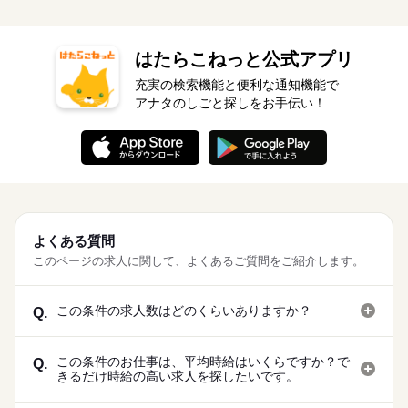
土日祝日
10：00～19：00
募集条件
WEB登録
続きを読む
■残業あり（月10時間程度）
交通費
1ヵ月以内にスタート
勤務地固定
主婦・主夫
就業時間・曜日
はたらこねっと公式アプリ
WEB登録
土日祝休
土曜 日曜 祝日
就業時間・曜日
休日・休暇
働き方・環境
充実の検索機能と便利な通知機能で
土日祝休
働き方・環境
アナタのしごと探しをお手伝い！
土日祝日
大手企業
ブランクOK
社会保険制度
研修制度
大手企業
ブランクOK
社会保険制度
研修制度
資格支援
服装自由
禁煙・分煙
車OK
派遣活躍中
資格支援
服装自由
禁煙・分煙
車OK
派遣活躍中
英語不要
英語不要
活かせるスキル
Word
Excel
活かせるスキル
Word
Excel
よくある質問
このページの求人に関して、よくあるご質問をご紹介します。
この条件の求人数はどのくらいありますか？
Q.
この条件のお仕事は、平均時給はいくらですか？で
Q.
きるだけ時給の高い求人を探したいです。