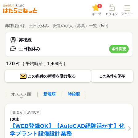
0
キープ
ログイン
メニュー
赤穂線沿線、土日祝休み、派遣の求人（募集）一覧（5/9）
赤穂線
土日祝休み
条件変更
170
( 平均時給：1,409円 )
件
この条件の
新着を受け取る
この条件を保存
オススメ順
新着順
時給順
高収入
給与UP
派遣
【WEB登録OK】【AutoCAD経験活かす】化
学プラント設備設計業務