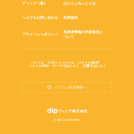
ディップ（株）
はたらこねっととは
ヘルプ＆お問い合わせ
利用規約
利用者情報の外部送信に
プライバシーポリシー
ついて
バイトル
スポットバイトル
バイトルNEXT
バイトルPRO
ナースではたらこ
介護ではたらこ
パソコン表示画面へ
© dip Corporation.