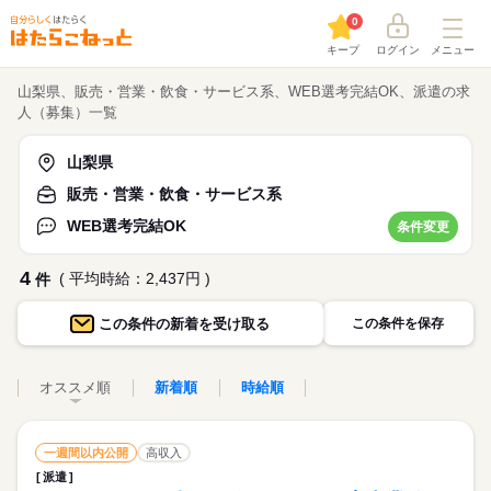
0
キープ
ログイン
メニュー
山梨県、販売・営業・飲食・サービス系、WEB選考完結OK、派遣の求
人（募集）一覧
山梨県
販売・営業・飲食・サービス系
WEB選考完結OK
条件変更
4
( 平均時給：2,437円 )
件
この条件の
新着を受け取る
この条件を保存
オススメ順
新着順
時給順
一週間以内公開
高収入
派遣