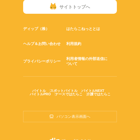
サイトトップへ
ディップ（株）
はたらこねっととは
ヘルプ＆お問い合わせ
利用規約
利用者情報の外部送信に
プライバシーポリシー
ついて
バイトル
スポットバイトル
バイトルNEXT
バイトルPRO
ナースではたらこ
介護ではたらこ
パソコン表示画面へ