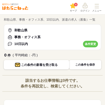
0
キープ
ログイン
メニュー
和歌山県、事務・オフィス系、10日以内、派遣の求人（募集）一覧
和歌山県
事務・オフィス系
10日以内
条件変更
0
( 平均時給：-円 )
件
この条件の
新着を受け取る
この条件を保存
該当するお仕事情報は0件です。
条件を再設定し、検索してください。