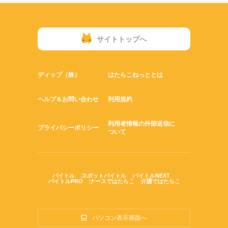
サイトトップへ
ディップ（株）
はたらこねっととは
ヘルプ＆お問い合わせ
利用規約
利用者情報の外部送信に
プライバシーポリシー
ついて
バイトル
スポットバイトル
バイトルNEXT
バイトルPRO
ナースではたらこ
介護ではたらこ
パソコン表示画面へ