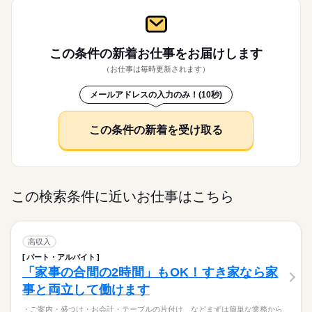
この条件の新着お仕事を
お届けします
（お仕事は毎時更新されます）
メールアドレスの入力のみ！(10秒)
この条件の新着を受け取る
この検索条件に近いお仕事はこちら
高収入
パート・アルバイト
「家事の合間の2時間」もOK！すき家なら家
事と両立して働けます
・ご案内・盛つけ・お会計・テーブルの片付け などまずは簡単な業務から