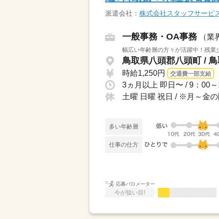
派遣会社：
株式会社スタッフサービ
一般事務・OA事務
（業
幅広い年齢層の方々が活躍中！残業
鳥取県八頭郡八頭町 / 
時給1,250円
交通費一部支給
土曜 日曜 祝日 / ※月～
多い年齢層
仕事の仕方
応募バロメーター
今が狙い目!