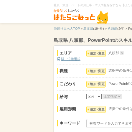
社員・派遣・パートのお仕事・求人情報を探すなら【はた
派遣社員求人TOP
>
鳥取県
(194件) >
八頭郡
(2件) >
P
鳥取県 八頭郡、PowerPointの
エリア
八頭郡
追加･変更
駅・沿線選択
職種
選択中の条件
追加･変更
こだわり
PowerPoin
追加･変更
給与
雇用形態
選択中の条件
追加･変更
キーワード