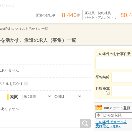
らこねっと】
正社員・契約社員・
8,440
80,
派遣のお仕事：
件
パート・アルバイト：
owerPointのスキルを活かすの一覧
スキルを活かす、派遣の求人（募集）一覧
この条件のお仕事件数
はありません
平均時給
tのスキルを活かす
月収換算
期間
Jobアラート登録
はありません
この条件でメールを
受け取る
（無料）