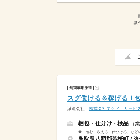
条
[ 無期雇用派遣 ]
?
スグ働ける＆稼げる！包
派遣会社：
株式会社テクノ・サービ
梱包・仕分け・検品
（業
◆「包む・数える・仕分ける」などの