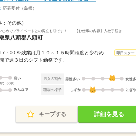
ス
応募受付（島根）
界：その他）
少なめでプライベートとの両立も◎です！ 【お仕事の内容】入社手続き...
鳥取県八頭郡八頭町
3ヵ月以上 即日〜 / 9：00～17：00 ※残業は月１０～１５時間程度と少なめ。※休憩は６...
即日スター
金の間で週３日のシフト勤務です。
男女の割合
職場の様子
詳細を見る
キープする