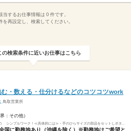
該当するお仕事情報は 0 件です。
件を再設定し、検索してください。
この検索条件に近いお仕事はこちら
む・数える・仕分けるなどのコツコツwork
ス
鳥取営業所
界：その他）
 シンプルワーク！≪具体的には≫・手のひらサイズの部品をセットしボタ...
鳥取県八頭郡若桜町 / ※全国に勤務地あり（沖縄を除く）※勤務地はご希望と通いやすさ...