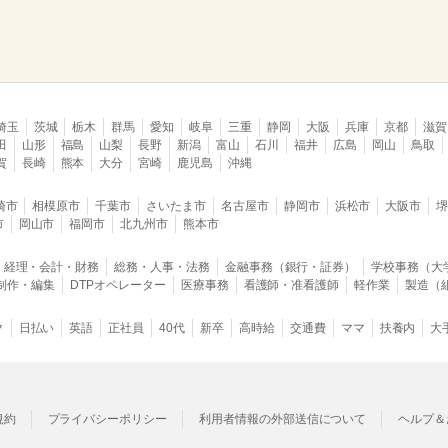
埼玉
茨城
栃木
群馬
愛知
岐阜
三重
静岡
大阪
兵庫
京都
滋賀
田
山形
福島
山梨
長野
新潟
富山
石川
福井
広島
岡山
鳥取
賀
長崎
熊本
大分
宮崎
鹿児島
沖縄
崎市
相模原市
千葉市
さいたま市
名古屋市
静岡市
浜松市
大阪市
市
岡山市
福岡市
北九州市
熊本市
経理・会計・財務
総務・人事・法務
金融事務（銀行・証券）
学校事務（大
B制作・編集
DTPオペレーター
医療事務
看護師・准看護師
軽作業
製造（
ク
日払い
英語
正社員
40代
新卒
高時給
交通費
ママ
扶養内
大
規約
プライバシーポリシー
利用者情報の外部送信について
ヘルプ＆