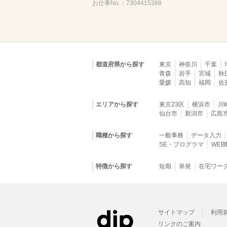
お仕事No.：
7304415388
都道府県から探す
東京
神奈川
千葉
青森
岩手
宮城
秋
愛媛
高知
福岡
佐
エリアから探す
東京23区
横浜市
川
仙台市
新潟市
広島
職種から探す
一般事務
データ入力
SE・プログラマ
WE
特徴から探す
短期
単発
在宅ワー
サイトマップ
利用
リンクのご案内