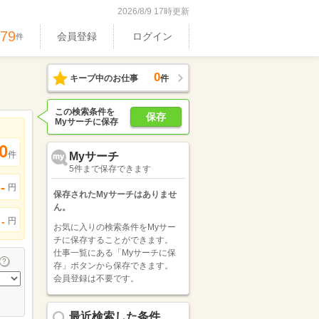
2026/8/9 17時更新
479
会員登録
ログイン
件
0
キープ中のお仕事
件
この検索条件を
保存
Myサーチに保存
0
件
Myサーチ
5件まで保存できます
-
円
保存されたMyサーチはありませ
ん。
円
-
お気に入りの検索条件をMyサー
チに保存することができます。
仕事一覧にある「Myサーチに保
存」ボタンから保存できます。
会員登録は不要です。
最近検索した条件