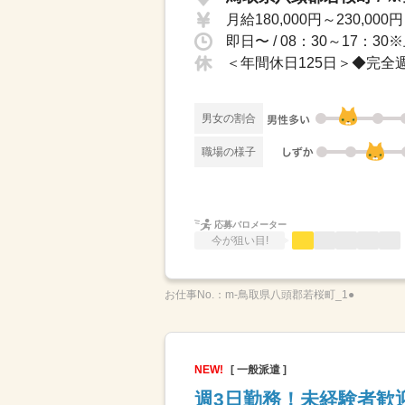
月給180,000円～230,000円
男女の割合
職場の様子
応募バロメーター
今が狙い目!
お仕事No.：
m-鳥取県八頭郡若桜町_1●
NEW!
[ 一般派遣 ]
週3日勤務！未経験者歓