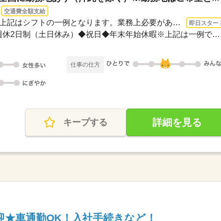
交通費全額支給
即日〜 / 08：30～17：30※上記はシフトの一例となります。業務上必要がある場合や配属...
即日スター
＜年間休日125日＞◆完全週休2日制（土日休み）◆祝日◆年末年始休暇※上記は一例です。配...
仕事の仕方
詳細を見る
キープする
迎★車通勤OK！入社手続きなど！