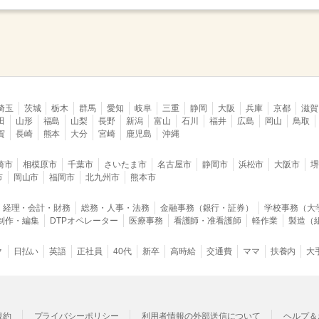
埼玉
茨城
栃木
群馬
愛知
岐阜
三重
静岡
大阪
兵庫
京都
滋賀
田
山形
福島
山梨
長野
新潟
富山
石川
福井
広島
岡山
鳥取
賀
長崎
熊本
大分
宮崎
鹿児島
沖縄
崎市
相模原市
千葉市
さいたま市
名古屋市
静岡市
浜松市
大阪市
市
岡山市
福岡市
北九州市
熊本市
経理・会計・財務
総務・人事・法務
金融事務（銀行・証券）
学校事務（大
B制作・編集
DTPオペレーター
医療事務
看護師・准看護師
軽作業
製造（
ク
日払い
英語
正社員
40代
新卒
高時給
交通費
ママ
扶養内
大
規約
プライバシーポリシー
利用者情報の外部送信について
ヘルプ＆