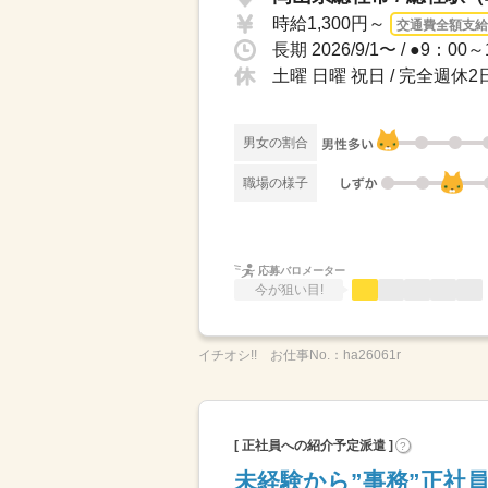
時給1,300円～
交通費全額支給
土曜 日曜 祝日 / 完全週休
男女の割合
職場の様子
応募バロメーター
今が狙い目!
イチオシ!!
お仕事No.：
ha26061r
[ 正社員への紹介予定派遣 ]
?
未経験から”事務”正社