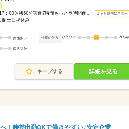
長期 2026/9/1〜 / ●9：00～17：00休憩60分実働7時間もっと長時間働きたい！という方...
１ヶ月以内にスター
2日制土日祝休み
仕事の仕方
詳細を見る
キープする
員へ！時差出勤OKで働きやすい♪安定企業