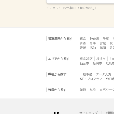
イチオシ!!
お仕事No.：
ha26048_1
都道府県から探す
東京
神奈川
千葉
青森
岩手
宮城
秋
愛媛
高知
福岡
佐
エリアから探す
東京23区
横浜市
川
仙台市
新潟市
広島
職種から探す
一般事務
データ入力
SE・プログラマ
WE
特徴から探す
短期
単発
在宅ワー
サイトマップ
利用