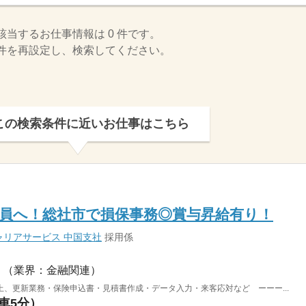
該当するお仕事情報は 0 件です。
件を再設定し、検索してください。
この検索条件に近いお仕事はこちら
員へ！総社市で損保事務◎賞与昇給有り！
リアサービス 中国支社
採用係
（業界：金融関連）
、更新業務・保険申込書・見積書作成・データ入力・来客応対など ーーー...
（車5分）