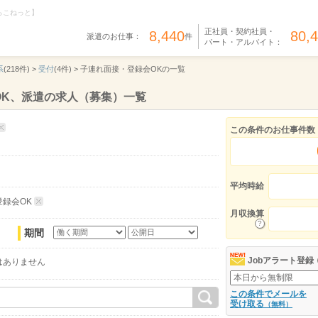
らこねっと】
正社員・契約社員・
8,440
80,
派遣のお仕事：
件
パート・アルバイト：
系
(218件) >
受付
(4件) >
子連れ面接・登録会OKの一覧
OK、派遣の求人（募集）一覧
この条件のお仕事件数
平均時給
録会OK
月収換算
期間
Jobアラート登録
はありません
この条件でメールを
受け取る
（無料）