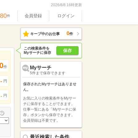
2026/8/8 16時更新
480
会員登録
ログイン
件
0
キープ中のお仕事
件
この検索条件を
保存
Myサーチに保存
0
件
Myサーチ
5件まで保存できます
-
円
保存されたMyサーチはありませ
ん。
円
-
お気に入りの検索条件をMyサー
チに保存することができます。
仕事一覧にある「Myサーチに保
存」ボタンから保存できます。
会員登録は不要です。
最近検索した条件