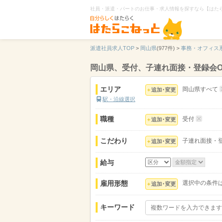
社員・派遣・パートのお仕事・求人情報を探すなら【はた
派遣社員求人TOP
>
岡山県
(977件) >
事務・オフィス
岡山県、受付、子連れ面接・登録会
エリア
岡山県すべて
追加･変更
駅・沿線選択
職種
受付
追加･変更
こだわり
子連れ面接・登
追加･変更
給与
雇用形態
選択中の条件
追加･変更
キーワード