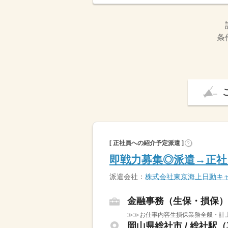
条
[ 正社員への紹介予定派遣 ]
?
即戦力募集◎派遣→正社
派遣会社：
株式会社東京海上日動キャ
金融事務（生保・損保）
≫≫お仕事内容生損保業務全般・計上
岡山県総社市 / 総社駅