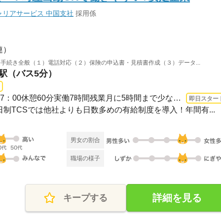
リアサービス 中国支社
採用係
連）
手続き全般（１）電話対応（２）保険の申込書・見積書作成（３）データ...
山駅（バス5分）
3ヵ月以上 即日〜 / 9：00~17：00休憩60分実働7時間残業月に5時間まで少なめなのでプ...
即日スター
休2日制TCSでは他社よりも日数多めの有給制度を導入！年間有...
男女の割合
職場の様子
詳細を見る
キープする