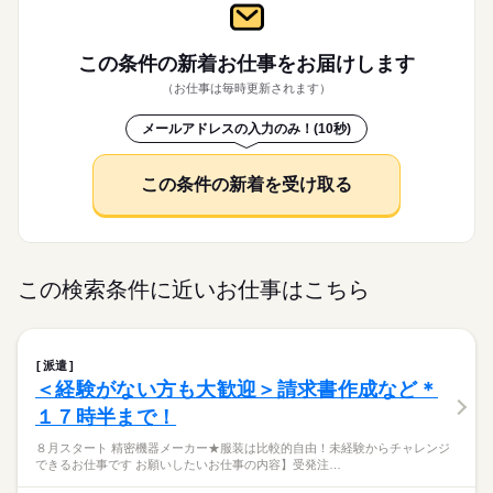
この条件の新着お仕事を
お届けします
（お仕事は毎時更新されます）
メールアドレスの入力のみ！(10秒)
この条件の新着を受け取る
この検索条件に近いお仕事はこちら
派遣
＜経験がない方も大歓迎＞請求書作成など＊
１７時半まで！
８月スタート 精密機器メーカー★服装は比較的自由！未経験からチャレンジ
できるお仕事です お願いしたいお仕事の内容】受発注…