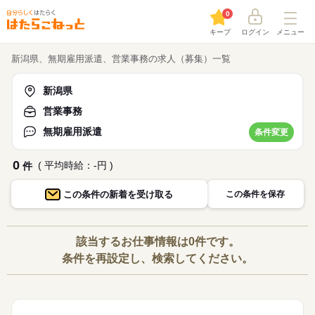
0
キープ
ログイン
メニュー
新潟県、無期雇用派遣、営業事務の求人（募集）一覧
新潟県
営業事務
無期雇用派遣
条件変更
0
( 平均時給：-円 )
件
この条件の
新着を受け取る
この条件を保存
該当するお仕事情報は0件です。
条件を再設定し、検索してください。