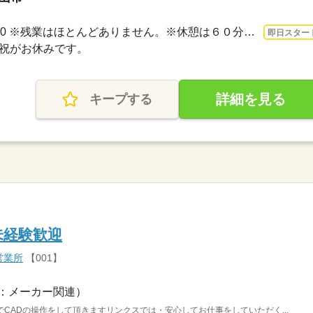
長期 即日〜 / 8：20～17：20 ※残業はほとんどありません。※休憩は６０分です。
即日スター
日・祝がお休みです。
詳細を見る
キープする
未経験歓迎
営業所
【001】
：メーカー関連）
CADの操作をして頂きますリンクスでは・安心してお仕事をしていただく...