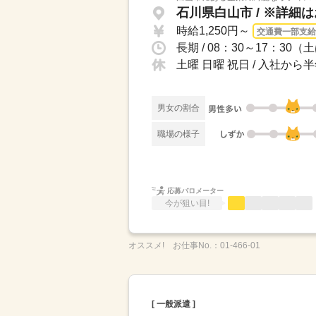
石川県白山市 / ※詳細
時給1,250円～
交通費一部支給
長期 / 08：30～17：3
土曜 日曜 祝日 / 入社から
男女の割合
職場の様子
応募バロメーター
今が狙い目!
オススメ!
お仕事No.：
01-466-01
[ 一般派遣 ]