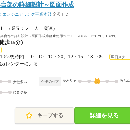
架台部の詳細設計～図面作成
ス エンジニアリング事業本部
金沢ＴＣ
）
（業界：メーカー関連）
台部の詳細設計～図面作成業務◆使用ツール・スキル：IーCAD、Excel、...
徒歩15分）
長期 即日〜 / 08：10～17：10休憩時間：10：10～10：20、12：15～13：05、15：05～15...
即日スター
企業カレンダーによる
仕事の仕方
詳細を見る
キープする