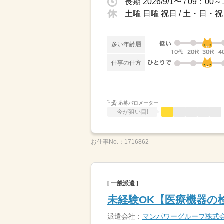
長期 2026/9/1〜 / 09
土曜 日曜 祝日 / 土・日・祝
多い年齢層
仕事の仕方
応募バロメーター
今が狙い目!
お仕事No.：
1716862
[ 一般派遣 ]
未経験OK【医療機器の
派遣会社：
マンパワーグループ株式