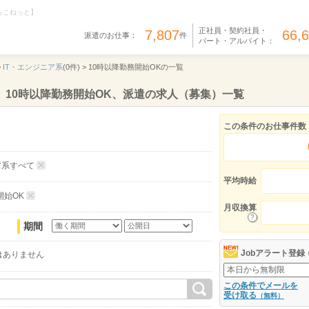
らこねっと】
正社員・契約社員・
7,807
66,
派遣のお仕事：
件
パート・アルバイト：
>
IT・エンジニア系
(0件) >
10時以降勤務開始OKの一覧
、10時以降勤務開始OK、派遣の求人（募集）一覧
この条件のお仕事件数
ア系すべて
平均時給
開始OK
月収換算
期間
Jobアラート登録
はありません
この条件でメールを
受け取る
（無料）