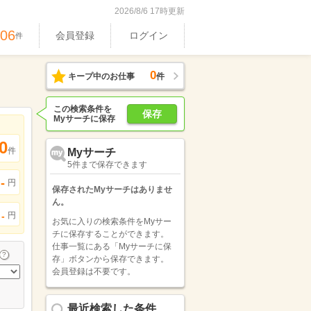
2026/8/6 17時更新
606
会員登録
ログイン
件
0
キープ中のお仕事
件
この検索条件を
保存
Myサーチに保存
0
件
Myサーチ
5件まで保存できます
-
円
保存されたMyサーチはありませ
ん。
円
-
お気に入りの検索条件をMyサー
チに保存することができます。
仕事一覧にある「Myサーチに保
存」ボタンから保存できます。
会員登録は不要です。
最近検索した条件