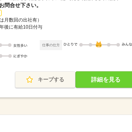
はお問合せ下さい。
0（土は月数回の出社有）
半年後に有給10日付与
仕事の仕方
詳細を見る
キープする