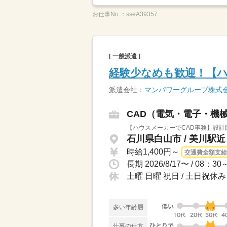
お仕事No.：
sseA39357
[ 一般派遣 ]
経験少なめも歓迎！【ハ
派遣会社：
マンパワーグループ株式
CAD（電気・電子・機
【ハウスメーカーでCAD事務】設計
石川県白山市 / 美川駅近
時給1,400円～
交通費全額支給
長期 2026/8/17〜 / 0
土曜 日曜 祝日 / 土日祝休み
多い年齢層
仕事の仕方