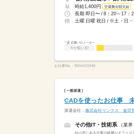
時給1,400円
交通費全額支給
土曜 日曜 祝日 / ※土・
応募バロメーター
今が狙い目!
お仕事No.：
5604415948
[ 一般派遣 ]
CADを使ったお仕事 
派遣会社：
株式会社リンクス 金沢
その他IT・技術系
（業界
白山市にある企業の綺麗なオフィスで