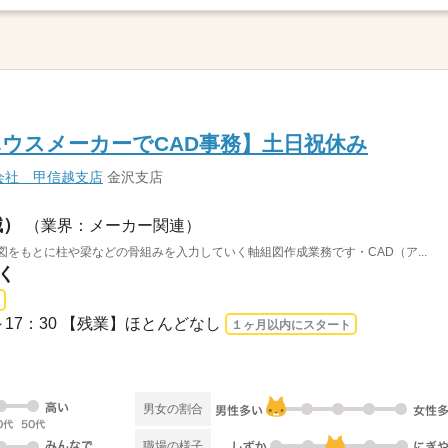
ウスメーカーでCAD事務】土日祝休み
会社 甲信越支店
金沢支店
械）
（業界：メーカー関連）
図をもとに柱や梁などの骨組みを入力していく軸組図作成業務です・CAD（ア...
く
8：30～17：30 【残業】ほとんどなし
１ヶ月以内にスタート
男女の割合
職場の様子