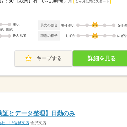
：00～17：30 【残業】有 0～20時間／月
１ヶ月以内にスタート
男女の割合
職場の様子
詳細を見る
キープする
検証とデータ整理】日勤のみ
会社 甲信越支店
金沢支店