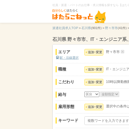
社員・派遣・パートのお仕事・求人情報を探すなら【はた
派遣社員求人TOP
>
石川県
(901件) >
野々市市
(41件) 
石川県 野々市市、IT・エンジニア系
エリア
野々市市
追加･変更
駅・沿線選択
職種
IT・エンジニ
追加･変更
こだわり
10時以降勤務
追加･変更
給与
雇用形態
選択中の条件
追加･変更
キーワード