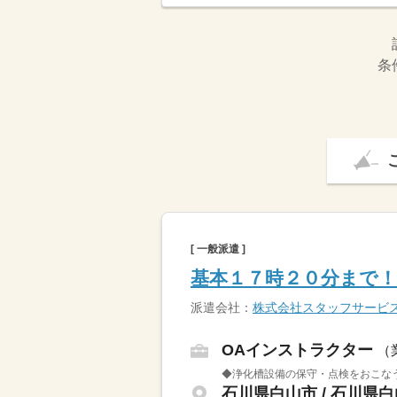
条
[ 一般派遣 ]
基本１７時２０分まで
派遣会社：
株式会社スタッフサービ
OAインストラクター
（
◆浄化槽設備の保守・点検をおこな
石川県白山市 / 石川県