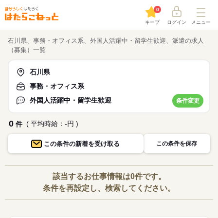
0
キープ
ログイン
メニュー
石川県、事務・オフィス系、外国人活躍中・留学生歓迎、派遣の求人
（募集）一覧
石川県
事務・オフィス系
外国人活躍中・留学生歓迎
条件変更
0
( 平均時給：-円 )
件
この条件の
新着を受け取る
この条件を保存
該当するお仕事情報は0件です。
条件を再設定し、検索してください。