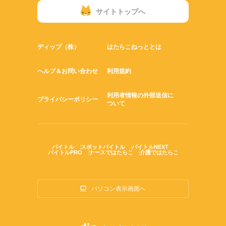
サイトトップへ
ディップ（株）
はたらこねっととは
ヘルプ＆お問い合わせ
利用規約
利用者情報の外部送信に
プライバシーポリシー
ついて
バイトル
スポットバイトル
バイトルNEXT
バイトルPRO
ナースではたらこ
介護ではたらこ
パソコン表示画面へ